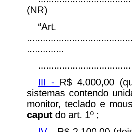
(NR)
“Ar
.......................................
..............
...................................
III -
R$ 4.000,00 (qu
sistemas contendo unid
monitor, teclado e mous
caput
do art. 1º ;
IV -
R$ 2.100,00 (doi