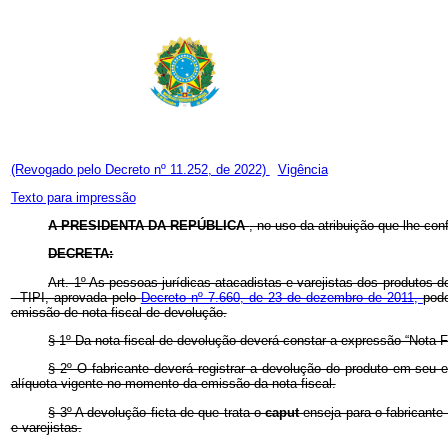
(Revogado pelo Decreto nº 11.252, de 2022)
Vigência
Texto para impressão
A PRESIDENTA DA REPÚBLICA
, no uso da atribuição que lhe con
DECRETA:
Art. 1º As pessoas jurídicas atacadistas e varejistas dos produtos 
- TIPI, aprovada pelo
Decreto nº 7.660, de 23 de dezembro de 2011,
pode
emissão de nota fiscal de devolução.
§ 1º Da nota fiscal de devolução deverá constar a expressão “Nota Fi
§ 2º O fabricante deverá registrar a devolução do produto em seu 
alíquota vigente no momento da emissão da nota fiscal.
§ 3º A devolução ficta de que trata o
caput
enseja para o fabricante 
e varejistas.