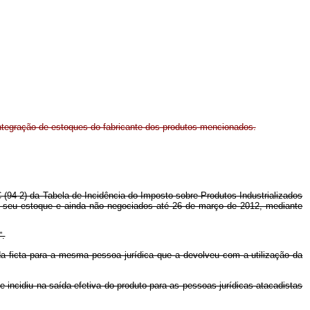
integração de estoques do fabricante dos produtos mencionados.
 (94-2) da Tabela de Incidência do Imposto sobre Produtos Industrializados
em seu estoque e ainda não negociados até 26 de março de 2012, mediante
”.
ída ficta para a mesma pessoa jurídica que a devolveu com a utilização da
que incidiu na saída efetiva do produto para as pessoas jurídicas atacadistas