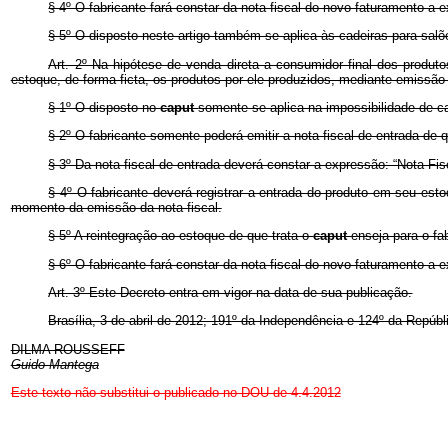
§ 4º O fabricante fará constar da nota fiscal do novo faturamento a ex
§ 5º O disposto neste artigo também se aplica às cadeiras para salõ
Art. 2º Na hipótese de venda direta a consumidor final dos produto
estoque, de forma ficta, os produtos por ele produzidos, mediante emissão 
§ 1º O disposto no
caput
somente se aplica na impossibilidade de ca
§ 2º O fabricante somente poderá emitir a nota fiscal de entrada de 
§ 3º Da nota fiscal de entrada deverá constar a expressão: “Nota Fisc
§ 4º O fabricante deverá registrar a entrada do produto em seu esto
momento da emissão da nota fiscal.
§ 5º A reintegração ao estoque de que trata o
caput
enseja para o fab
§ 6º O fabricante fará constar da nota fiscal do novo faturamento a e
Art. 3º Este Decreto entra em vigor na data de sua publicação.
Brasília, 3 de abril de 2012; 191º da Independência e 124º da Repúbl
DILMA ROUSSEFF
Guido Mantega
Este texto não substitui o publicado no DOU de 4.4.2012