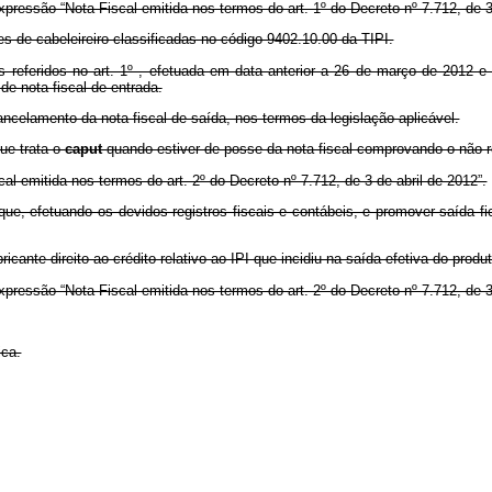
pressão “Nota Fiscal emitida nos termos do art. 1º do Decreto nº 7.712, de 3 de
es de cabeleireiro classificadas no código 9402.10.00 da TIPI.
s referidos no art. 1º , efetuada em data anterior a 26 de março de 2012 e 
de nota fiscal de entrada.
ncelamento da nota fiscal de saída, nos termos da legislação aplicável.
que trata o
caput
quando estiver de posse da nota fiscal comprovando o não r
al emitida nos termos do art. 2º do Decreto nº 7.712, de 3 de abril de 2012”.
que, efetuando os devidos registros fiscais e contábeis, e promover saída f
ricante direito ao crédito relativo ao IPI que incidiu na saída efetiva do produ
xpressão “Nota Fiscal emitida nos termos do art. 2º do Decreto nº 7.712, de 3 
ica.