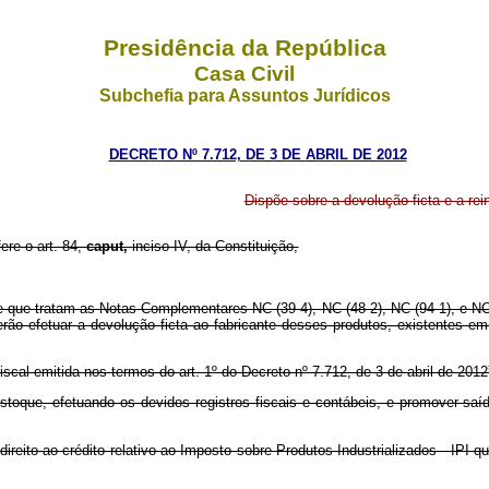
Presidência da República
Casa Civil
Subchefia para Assuntos Jurídicos
DECRETO Nº 7.712, DE 3 DE ABRIL DE 2012
Dispõe sobre a devolução ficta e a re
fere o art. 84,
caput,
inciso IV, da Constituição,
de que tratam as Notas Complementares NC (39-4), NC (48-2), NC (94-1), e NC
rão efetuar a devolução ficta ao fabricante desses produtos, existentes 
scal emitida nos termos do art. 1º do Decreto nº 7.712, de 3 de abril de 2012
estoque, efetuando os devidos registros fiscais e contábeis, e promover sa
direito ao crédito relativo ao Imposto sobre Produtos Industrializados - IPI 