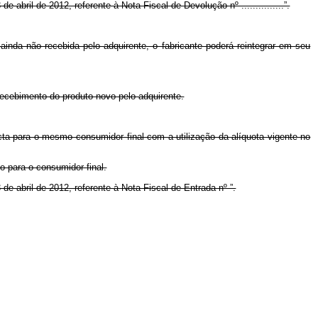
 abril de 2012, referente à Nota Fiscal de Devolução nº ...............”.
ainda não recebida pelo adquirente, o fabricante poderá reintegrar em seu
ecebimento do produto novo pelo adquirente.
icta para o mesmo consumidor final com a utilização da alíquota vigente no
to para o consumidor final.
de abril de 2012, referente à Nota Fiscal de Entrada nº ”.