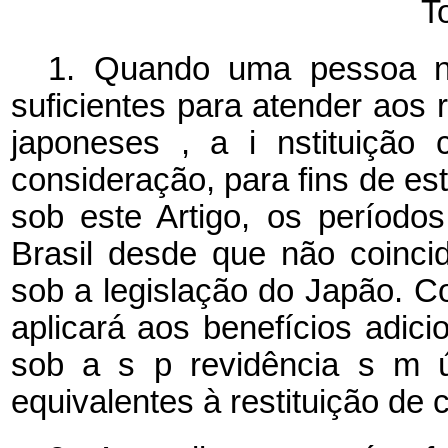
T
1. Quando uma pessoa nã
suficientes para atender aos
japoneses
, a
i
nstituição
consideração, para fins de est
sob este Artigo,
os
períodos
Brasil desde que não coin
sob a legislação do Japão. 
aplicará aos benefícios adic
sob a
s p
revidência
s
m
equivalentes à restituição de 