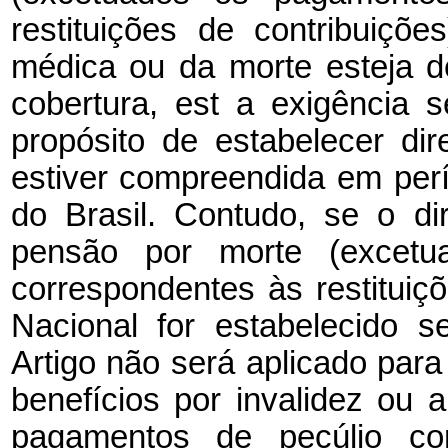
restituições
de contribuiçõe
médica ou da morte esteja
d
cobertura, est
a
exigência
s
propósito de estabelecer dir
estiver compreendida em perí
do Brasil. Contudo, se o dir
pensão por morte (excetu
correspondentes
às restitui
Nacional for estabelecido s
Artigo não será aplicado para 
benefícios por invalidez ou
pagamentos de pecúlio co