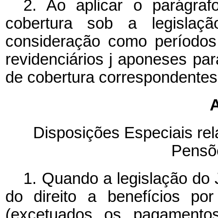
2. Ao aplicar o parágraf
cobertura sob a legislaç
consideração como período
revidenciários
j
aponeses pa
de cobertura
correspondente
A
Disposições Especiais rela
Pensõ
1. Quando a legislação do 
do direito a benefícios po
(excetuados os pagamento