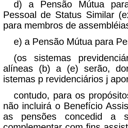
d)
a
Pensão
Mútua para
Pessoal de Status Similar (
para membros de assembléias 
e) a Pensão
Mútua para Pe
(os sistemas previdenci
alíneas (b) a (e) serão, d
istemas
p
revidenciários
j
apo
contudo, para os propósit
não incluirá o Benefício Assi
as pensões
concedid
a
complementar com fins assist