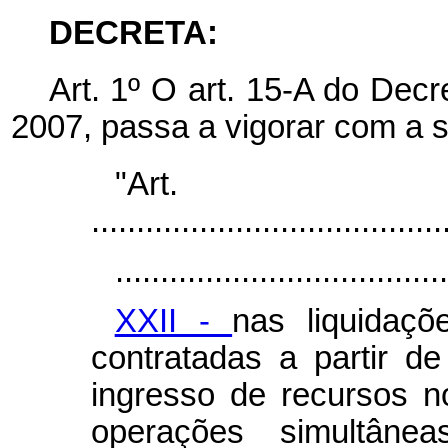
DECRETA:
Art. 1º O art. 15-A do Dec
2007, passa a vigorar com a 
"Art
.......................................
.....................................
XXII -
nas liquidaç
contratadas a partir 
ingresso de recursos n
operações simultânea