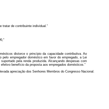
ratar de contribuinte individual.”
5;”
sticos distorce o princípio da capacidade contributiva. Ao
go pelo empregador doméstico em favor do empregado, a Lei
ar suportado pela renda produzida. Alcançando despesas com
m o efetivo benefício da proposta aos empregados domésticos.”
 elevada apreciação dos Senhores Membros do Congresso Nacional.