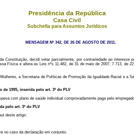
Presidência da República
Casa Civil
Subchefia para Assuntos Jurídicos
MENSAGEM Nº 342, DE 26 DE AGOSTO DE 2011.
 Constituição, decidi vetar parcialmente, por contrariedade ao interesse p
soa Física e altera as Leis nºs 11.482, de 31 de maio de 2007, 7.713, de 
s Mulheres, a Secretaria de Políticas de Promoção da Igualdade Racial e a S
o de 1995, inserida pelo art. 3º do PLV
 despesa com plano de saúde individual comprovadamente paga pelo empregad
ida pelo art. 3º do PLV
put
deste artigo:
ve no caso da declaração em conjunto;