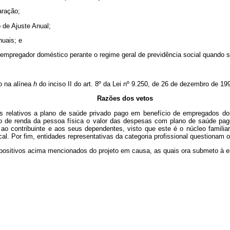
aração;
 de Ajuste Anual;
nuais; e
empregador doméstico perante o regime geral de previdência social quando se t
o na alínea
h
do inciso II do art. 8º da Lei nº 9.250, de 26 de dezembro de 199
Razões dos vetos
s relativos a plano de saúde privado pago em benefício de empregados domé
to de renda da pessoa física o valor das despesas com plano de saúde pa
 ao contribuinte e aos seus dependentes, visto que este é o núcleo famili
scal. Por fim, entidades representativas da categoria profissional questiona
spositivos acima mencionados do projeto em causa, as quais ora submeto à