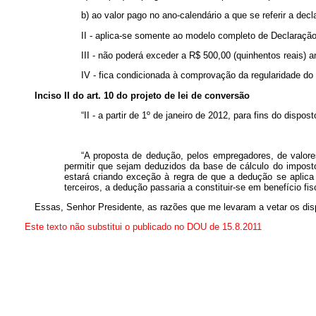
b) ao valor pago no ano-calendário a que se referir a decl
II - aplica-se somente ao modelo completo de Declaração
III - não poderá exceder a R$ 500,00 (quinhentos reais) a
IV - fica condicionada à comprovação da regularidade do 
Inciso II do art. 10 do projeto de lei de conversão
“II - a partir de 1º de
janeiro
de 2012, para fins do dispost
“A proposta de dedução, pelos empregadores, de valore
permitir que sejam deduzidos da
base
de cálculo do impos
estará criando exceção à regra de que a dedução se aplica
terceiros, a dedução passaria a constituir-se em benefício fi
Essas, Senhor Presidente, as razões que me levaram a vetar os di
Este texto não substitui o publicado no DOU de 15.8.2011