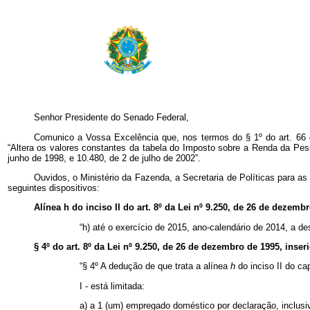
Senhor Presidente do Senado Federal,
Comunico a Vossa Excelência que, nos termos do § 1º do art. 66 da
“Altera os valores constantes da tabela do Imposto sobre a Renda da Pes
junho de 1998, e 10.480, de 2 de julho de 2002”.
Ouvidos, o Ministério da Fazenda, a
Secretaria de Políticas para a
seguintes dispositivos:
Alínea h do inciso II do art. 8º da Lei nº 9.250, de 26 de dezembr
“h) até o exercício de 2015, ano-calendário de 2014, a
§ 4º do art. 8º da Lei nº 9.250, de 26 de dezembro de 1995, inser
“§ 4º A dedução de que trata a alínea
h
do inciso II do
ca
I - está limitada:
a) a 1 (um) empregado doméstico por declaração, inclusi