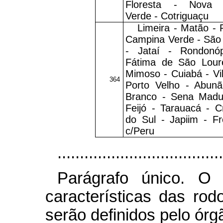
Floresta - Nova 
Verde - Cotriguaçu
Limeira - Matão - F
Campina Verde - São
- Jataí - Rondonóp
Fátima de São Lour
Mimoso - Cuiabá - Vi
364
Porto Velho - Abunã
Branco - Sena Madur
Feijó - Tarauacá - C
do Sul - Japiim - Fr
c/Peru
.....................................
Parágrafo único. O 
características das rod
serão definidos pelo ór