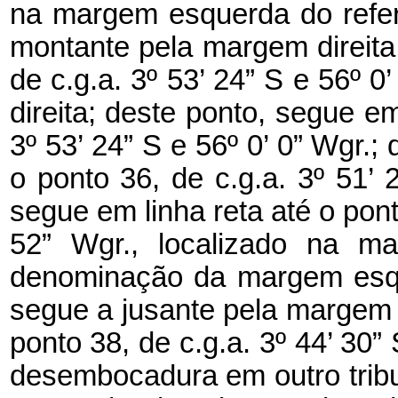
na margem esquerda do referi
montante pela margem direita 
de c.g.a. 3º 53’ 24” S e 56º 
direita; deste ponto, segue em
3º 53’ 24” S e 56º 0’ 0” Wgr.;
o ponto 36, de c.g.a. 3º 51’ 
segue em linha reta até o ponto
52” Wgr., localizado na ma
denominação da margem esqu
segue a jusante pela margem e
ponto 38, de c.g.a. 3º 44’ 30” 
desembocadura em outro tri