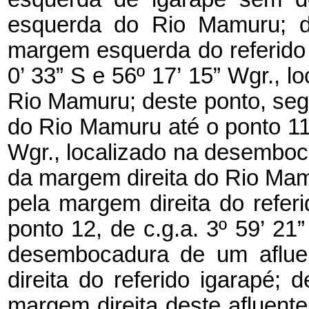
esquerda do Rio Mamuru; de
margem esquerda do referido i
0’ 33” S e 56º 17’ 15” Wgr.,
Rio Mamuru; deste ponto, se
do Rio Mamuru até o ponto 11, 
Wgr., localizado na desembo
da margem direita do Rio Mam
pela margem direita do refe
ponto 12, de c.g.a. 3º 59’ 21”
desembocadura de um aflu
direita do referido igarapé;
margem direita deste afluente 