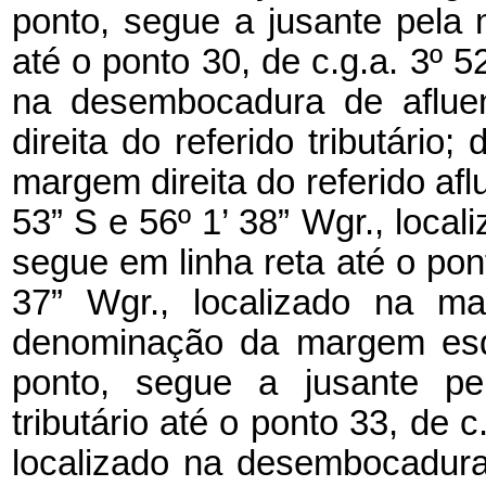
ponto, segue a jusante pela m
até o ponto 30, de c.g.a. 3º 52
na desembocadura de aflu
direita do referido tributário
margem direita do referido aflu
53” S e 56º 1’ 38” Wgr., loca
segue em linha reta até o pont
37” Wgr., localizado na ma
denominação da margem esqu
ponto, segue a jusante pe
tributário até o ponto 33, de c
localizado na desembocadur