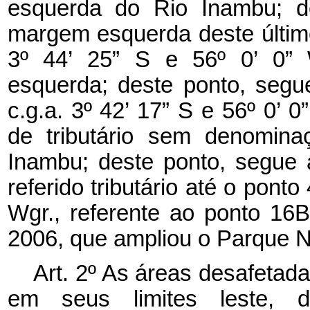
esquerda do Rio Inambu; de
margem esquerda deste último 
3º 44’ 25” S e 56º 0’ 0” 
esquerda; deste ponto, segu
c.g.a. 3º 42’ 17” S e 56º 0’ 0
de tributário sem denomin
Inambu; deste ponto, segue 
referido tributário até o ponto
Wgr., referente ao ponto 16
2006, que ampliou o Parque N
Art. 2º As áreas desafetad
em seus limites leste, 