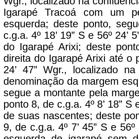
Wgr., localizado na confluênc
Igarapé Tracoá com um p
esquerda; deste ponto, segu
c.g.a. 4º 18’ 19” S e 56º 24’ 
do Igarapé Arixi; deste po
direita do Igarapé Arixi até o 
24’ 47” Wgr., localizado na
denominação da margem esque
segue a montante pela margem 
ponto 8, de c.g.a. 4º 8’ 18” S
de suas nascentes; deste pon
9, de c.g.a. 4º 7’ 45” S e 56
esquerda de igarapé sem de