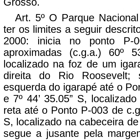
Grosso.
Art. 5º O Parque Nacional dos Campos Amazônicos passa a ter os limites a seguir descritos, referenciados pelo Datum Sirgas 2000: inicia no ponto P-001, de coordenadas geográficas aproximadas (c.g.a.) 60º 53’ 37.77” W e 7º 41’ 55.47” S, localizado na foz de um igarapé sem denominação, na margem direita do Rio Roosevelt; segue a montante pela margem esquerda do igarapé até o Ponto P-002 de c.g.a. 60º 53’ 30.63” W e 7º 44’ 35.05” S, localizado em sua cabeceira; segue em linha reta até o Ponto P-003 de c.g.a. 60º 52’ 48.83” W e 7º 44’ 44.02” S, localizado na cabeceira de um tributário do Igarapé Bela Vista; segue a jusante pela margem direita desse curso d’água até o Ponto P-004 de c.g.a. 60º 50’ 19.28” W e 7º 42’ 0.92” S, localizado em sua confluência com o Igarapé Bela Vista; segue a montante pela margem esquerda desse igarapé até o Ponto P-005 de c.g.a. 60º 49’ 11.62” W e 7º 44’ 59.34” S, localizado na confluência com um tributário sem denominação; segue a montante pela margem esquerda desse tributário até o Ponto P-006 de c.g.a. 60º 48’ 55.15” W e 7º 45’ 54.05” S, localizado em sua cabeceira; segue em linha reta até o Ponto P-007 de c.g.a. 60º 46’ 46.02” W e 7º 45’ 57.13” S, localizado na foz de um tributário do Igarapé da Sereia; segue em linha reta até o Ponto P-008 de c.g.a. 60º 45’ 25.04” W e 7º 46’ 21.91” S, localizado na cabeceira de um tributário do Igarapé Repartimento do Aruanã; segue a jusante pela margem direita desse tributário até o Ponto P-009 de c.g.a. 60º 44’ 13.67” W e 7º 46’ 47.98” S, localizado em sua confluência com o Igarapé Repartimento do Aruanã; segue a jusante pela margem direita do Igarapé Repartimento do Aruanã até o Ponto P-010 de c.g.a. 60º 41’ 25.44” W e 7º 45’ 51.11” S, localizado na confluência desse igarapé com um tributário sem denominação; segue em linha reta até o Ponto P-011 de c.g.a. 60º 40’ 10.33” W e 7º 47’ 8.94” S, localizado na foz de um pequeno tributário do Igarapé Aruanã; segue a montante pela margem esquerda do Igarapé Aruanã até o Ponto P-012 de c.g.a. 60º 40’ 1.29” W e 7º 49’ 4.18” S, localizado na foz de um tributário sem denominação; segue a montante pela margem esquerda desse tributário até o Ponto P-013 de c.g.a. 60º 38’ 35.95” W e 7º 53’ 43.81” S, localizado em sua cabeceira; segue em linha reta até o Ponto P-014 de c.g.a. 60º 38’ 20.92” W e 7º 53’ 45.95” S, localizado na cabeceira de um pequeno tributário do Igarapé Taboca; segue a jusante pela margem direita desse tributário até o Ponto P-015 de c.g.a. 60º 37’ 26.87” W e 7º 54’ 1.39” S, localizado em sua confluência com o Igarapé Taboca; segue a montante pela margem esquerda do Igarapé Taboca até o Ponto P-016 de c.g.a. 60º 41’ 32.44” W e 7º 58’ 1.64” S, localizado em sua cabeceira mais ao Sul; segue em linha reta até o Ponto P-017 de c.g.a. 60º 41’ 56.93” W e 7º 58’ 12.12” S, localizado na cabeceira de um tributário do Igarapé Trombada; segue a jusante pela margem direita do tributário e do Igarapé Trombada até o Ponto P-018 de c.g.a. 60º 37’ 18.55” W e 8º 0’ 11.80” S, localizado na confluência do Igarapé Trombada com o Igarapé Monte Cristo; segue a montante pela margem esquerda do Igarapé Monte Cristo até o Ponto P-019 de c.g.a. 60º 37’ 40.48” W e 8º 1’ 18.91” S, localizado na foz de um tributário sem denominação; segue a montante pela margem esquerda desse tributário até o Ponto P-020 de c.g.a. 60º 36’ 50.12” W e 8º 3’ 36.72” S, localizado em sua cabeceira; segue em linha reta até o Ponto P-021 de c.g.a. 60º 36’ 0.12” W e 8º 4’ 5.15” S; segue em linha reta até o Ponto P-022 de c.g.a. 60º 35’ 16.55” W e 8º 4’ 18.92” S; segue em linha reta até o Ponto P-023 de c.g.a. 60º 35’ 18.54” W e 8º 4’ 35.07” S; segue em linha reta até o Ponto P-024 de c.g.a. 60º 35’ 4.80” W e 8º 4’ 43.86” S; segue em linha reta até o Ponto P-025 de c.g.a. 60º 35’ 12.52” W e 8º 4’ 56.46” S, localizado na cabeceira de um tributário do Igarapé da Anta; segue a jusante pela margem direita desse tributário e do Igarapé da Anta até o Ponto P-026 de c.g.a. 60º 31’ 50.01” W e 8º 7’ 11.87” S, localizado na confluência do Igarapé da Anta com o Igarapé da Taboca; segue a jusante pela margem direita do Igarapé da Taboca até o Ponto P-027 de c.g.a. 60º 27’ 49.85” W e 8º 3’ 2.84” S, localizado na sua foz, na margem esquerda do Rio Guariba; segue a montante pela margem esquerda desse rio até 