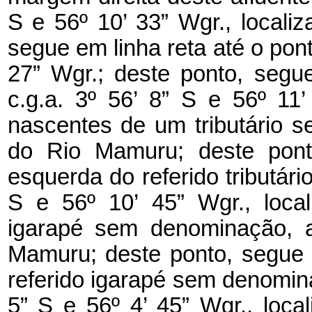
S e 56º 10’ 33” Wgr., locali
segue em linha reta até o ponto
27” Wgr.; deste ponto, segu
c.g.a. 3º 56’ 8” S e 56º 11
nascentes de um tributário 
do Rio Mamuru; deste pont
esquerda do referido tributário
S e 56º 10’ 45” Wgr., loc
igarapé sem denominação, a
Mamuru; deste ponto, segue 
referido igarapé sem denomina
5” S e 56º 4’ 45” Wgr., loc