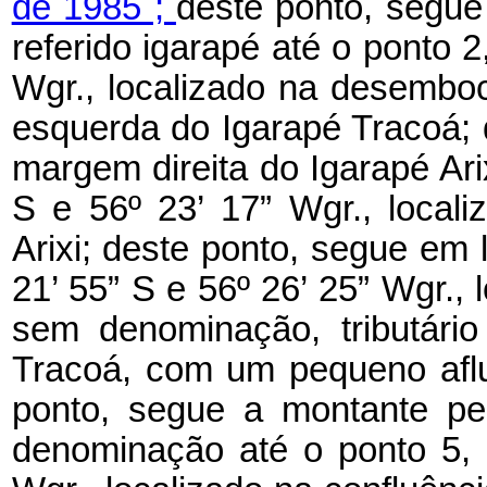
de 1985 ;
deste ponto, segue
referido igarapé até o ponto 2,
Wgr., localizado na desembo
esquerda do Igarapé Tracoá; 
margem direita do Igarapé Arix
S e 56º 23’ 17” Wgr., local
Arixi; deste ponto, segue em l
21’ 55” S e 56º 26’ 25” Wgr., 
sem denominação, tributári
Tracoá, com um pequeno aflu
ponto, segue a montante pe
denominação até o ponto 5, d