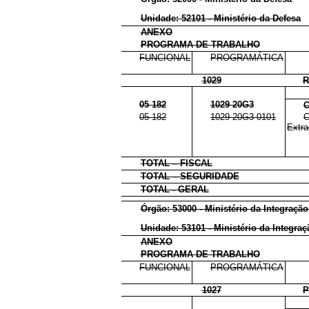
Unidade: 52101 - Ministério da Defesa
ANEXO
PROGRAMA DE TRABALHO
FUNCIONAL
PROGRAMÁTICA
1029
R
05 182
1029 20G3
C
05 182
1029 20G3 0101
C
Extra
TOTAL – FISCAL
TOTAL – SEGURIDADE
TOTAL - GERAL
Órgão: 53000 - Ministério da Integraçã
Unidade: 53101 - Ministério da Integra
ANEXO
PROGRAMA DE TRABALHO
FUNCIONAL
PROGRAMÁTICA
1027
P