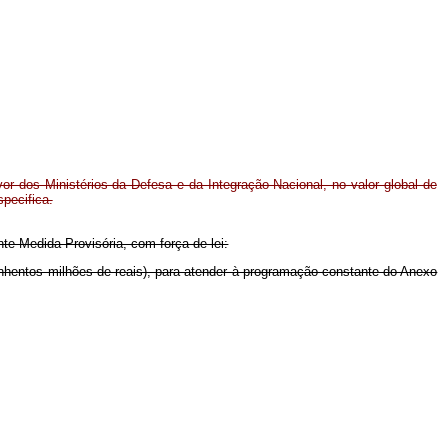
avor dos Ministérios da Defesa e da Integração Nacional, no valor global de
pecifica.
nte Medida Provisória, com força de lei:
quinhentos milhões de reais), para atender à programação constante do Anexo