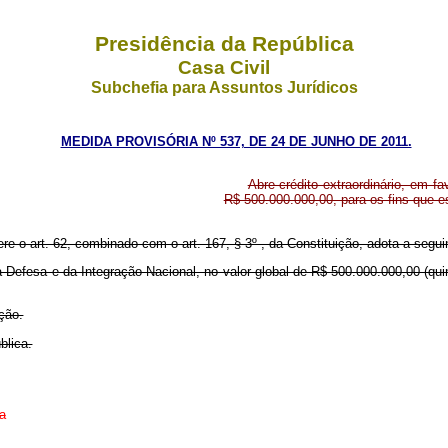
Presidência da República
Casa Civil
Subchefia para Assuntos Jurídicos
MEDIDA PROVISÓRIA Nº 537, DE 24 DE JUNHO DE 2011.
Abre crédito extraordinário, em f
R$ 500.000.000,00, para os fins que es
ere o art. 62, combinado com o art. 167, § 3º , da Constituição, adota a segui
s da Defesa e da Integração Nacional, no valor global de R$ 500.000.000,00 (
ção.
blica.
a