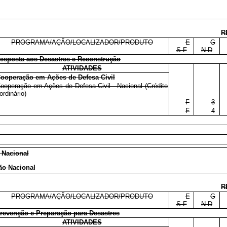
R
PROGRAMA/AÇÃO/LOCALIZADOR/PRODUTO
E
G
S F
N D
esposta aos Desastres e Reconstrução
ATIVIDADES
ooperação em Ações de Defesa Civil
ooperação em Ações de Defesa Civil - Nacional (Crédito
ordinário)
F
3
F
4
o Nacional
ção Nacional
R
PROGRAMA/AÇÃO/LOCALIZADOR/PRODUTO
E
G
S F
N D
revenção e Preparação para Desastres
ATIVIDADES