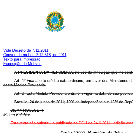
Vide Decreto de 7.11.2011
Convertida na Lei nº 12.518, de 2011
Texto para impressão
Exposição de Motivos
A
PRESIDENTA DA REPÚBLICA,
no uso da atribuição que lhe conf
Art. 1º Fica aberto crédito extraordinário, em favor dos Ministério
desta Medida Provisória.
Art. 2º Esta Medida Provisória entra em vigor na data de sua publica
Brasília, 24 de junho de 2011; 190º da Independência e 123º da Repú
DILMA ROUSSEFF
Miriam Belchior
Este texto não substitui o publicado no DOU de 24.6.2011 - edição extr
Órgão: 52000 - Ministério da Defesa