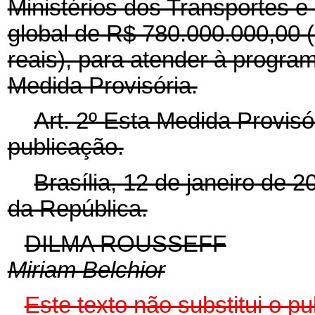
Ministérios dos Transportes e
global de R$ 780.000.000,00 (
reais), para atender à progr
Medida Provisória.
Art. 2º Esta Medida Provisó
publicação.
Brasília, 12 de janeiro de 
da República.
DILMA ROUSSEFF
Miriam Belchior
Este texto não substitui o 