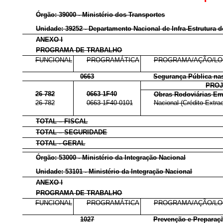
Órgão: 39000 - Ministério dos Transportes
Unidade: 39252 - Departamento Nacional de Infra-Estrutura d
ANEXO I
PROGRAMA DE TRABALHO
FUNCIONAL
PROGRAMÁTICA
PROGRAMA/AÇÃO/LO
0663
Segurança Pública na
PRO
26 782
0663 1F40
Obras Rodoviárias Em
26 782
0663 1F40 0101
Nacional (Crédito Extrao
TOTAL – FISCAL
TOTAL – SEGURIDADE
TOTAL - GERAL
Órgão: 53000 - Ministério da Integração Nacional
Unidade: 53101 - Ministério da Integração Nacional
ANEXO I
PROGRAMA DE TRABALHO
FUNCIONAL
PROGRAMÁTICA
PROGRAMA/AÇÃO/LO
1027
Prevenção e Preparaçã