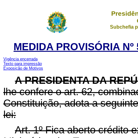
Presidên
Subchefia p
MEDIDA PROVISÓRIA Nº 5
Vigência encerrada
Texto para impressão
Exposição de Motivos
A
PRESIDENTA DA REPÚ
lhe confere o art. 62, combina
Constituição, adota a seguint
lei:
Art. 1º Fica aberto crédito 