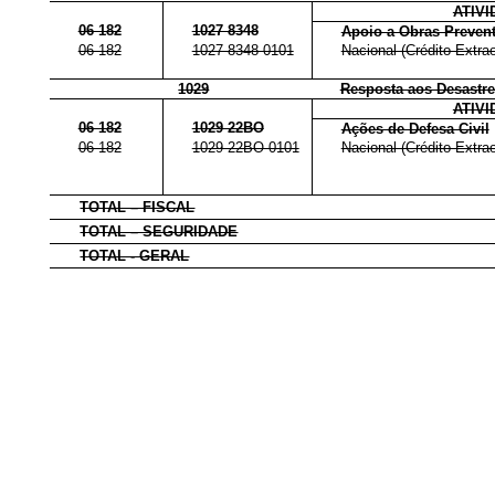
ATIV
06 182
1027 8348
Apoio a Obras Prevent
06 182
1027 8348 0101
Nacional (Crédito Extrao
1029
Resposta aos Desastre
ATIV
06 182
1029 22BO
Ações de Defesa Civil
06 182
1029 22BO 0101
Nacional (Crédito Extrao
TOTAL – FISCAL
TOTAL – SEGURIDADE
TOTAL - GERAL