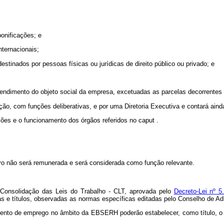
bonificações; e
nternacionais;
estinados por pessoas físicas ou jurídicas de direito público ou privado; e
endimento do objeto social da empresa, excetuadas as parcelas decorrentes d
ão, com funções deliberativas, e por uma Diretoria Executiva e contará ai
ções e o funcionamento dos órgãos referidos no
caput
.
vo não será remunerada e será considerada como função relevante.
Consolidação das Leis do Trabalho - CLT, aprovada pelo
Decreto-Lei nº 
s e títulos, observadas as normas específicas editadas pelo Conselho de Ad
mento de emprego no âmbito da EBSERH poderão estabelecer, como título, o 