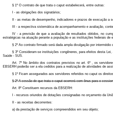
§ 1º O contrato de que trata o
caput
estabelecerá, entre outras:
I - as obrigações dos signatários;
II - as metas de desempenho, indicadores e prazos de execução a s
III - a respectiva sistemática de acompanhamento e avaliação, conte
IV - a previsão de que a avaliação de resultados obtidos, no c
estratégicas na atuação perante a população e as instituições federais d
§ 2º Ao contrato firmado será dada ampla divulgação por intermédio 
§ 3º Consideram-se instituições congêneres, para efeitos desta Lei
Saúde - SUS.
Art. 7º No âmbito dos contratos previstos no art. 6º , os servidor
EBSERH poderão ser a ela cedidos para a realização de atividades de assi
§ 1º Ficam assegurados aos servidores referidos no
caput
os direit
§ 2º A cessão de que trata o
caput
ocorrerá com ônus para o cession
Art. 8º Constituem recursos da EBSERH:
I - recursos oriundos de dotações consignadas no orçamento da Uni
II - as receitas decorrentes:
a) da prestação de serviços compreendidos em seu objeto;