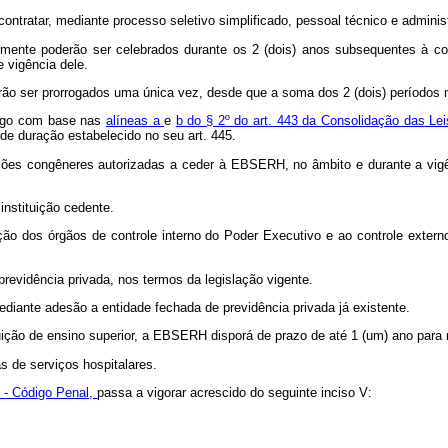
contratar, mediante processo seletivo simplificado, pessoal técnico e adminis
mente poderão ser celebrados durante os 2 (dois) anos subsequentes à c
e vigência dele.
rão ser prorrogados uma única vez, desde que a soma dos 2 (dois) períodos n
rego com base nas
alíneas a
e
b do § 2º do art. 443 da Consolidação das Lei
de duração estabelecido no seu art. 445.
uições congêneres autorizadas a ceder à EBSERH, no âmbito e durante a vigên
instituição cedente.
ação dos órgãos de controle interno do Poder Executivo e ao controle exter
previdência privada, nos termos da legislação vigente.
ediante adesão a entidade fechada de previdência privada já existente.
uição de ensino superior, a EBSERH disporá de prazo de até 1 (um) ano para re
s de serviços hospitalares.
0 - Código Penal,
passa a vigorar acrescido do seguinte inciso V: