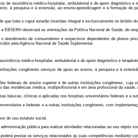
tos de assistência médico-hospitalar, ambulatorial e de apoio diagnóstico e
 ensino, à pesquisa e à extensão, ao ensino-aprendizagem e à formação de
de que trata o
caput
estarão inseridas integral e exclusivamente no âmbito 
, a EBSERH observará as orientações da Política Nacional de Saúde, de resp
atendimento de consumidores e respectivos dependentes de planos priva
ecidos pela Agência Nacional de Saúde Suplementar.
 assistência médico-hospitalar, ambulatorial e de apoio diagnóstico e terapê
as instituições congêneres serviços de apoio ao ensino, à pesquisa e à ex
ições federais de ensino superior e de outras instituições congêneres, cu
das residências médica, multiprofissional e em área profissional da saúde, 
s básicas, clínicas e aplicadas nos hospitais universitários federais e a out
universitários e federais e a outras instituições congêneres, com implement
mos do seu estatuto social.
dministração pública para realizar atividades relacionadas ao seu objeto soc
, poderá prestar os serviços relacionados às suas competências mediante cont