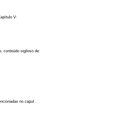
Capítulo V:
e, conteúdo sigiloso de:
mencionadas no
caput
.