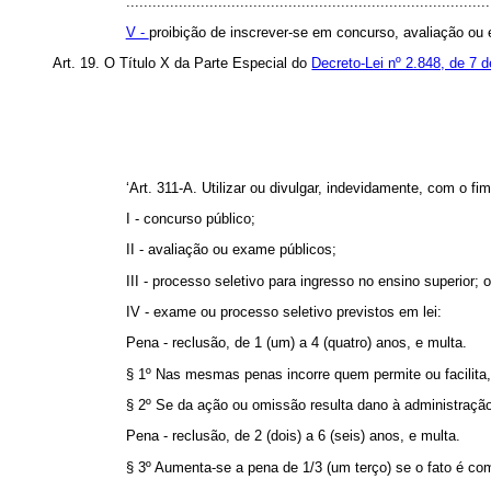
...................................................................................
V -
proibição de inscrever-se em concurso, avaliação ou 
Art. 19. O Título X da Parte Especial do
Decreto-Lei nº 2.848, de 7
‘Art. 311-A. Utilizar ou divulgar, indevidamente, com o f
I - concurso público;
II - avaliação ou exame públicos;
III - processo seletivo para ingresso no ensino superior; 
IV - exame ou processo seletivo previstos em lei:
Pena - reclusão, de 1 (um) a 4 (quatro) anos, e multa.
§ 1º Nas mesmas penas incorre quem permite ou facilita
§ 2º Se da ação ou omissão resulta dano à administração
Pena - reclusão, de 2 (dois) a 6 (seis) anos, e multa.
§ 3º Aumenta-se a pena de 1/3 (um terço) se o fato é come