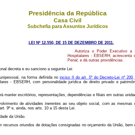
Presidência da República
Casa Civil
Subchefia para Assuntos Jurídicos
LEI Nº 12.550, DE 15 DE DEZEMBRO DE 2011.
Autoriza o Poder Executivo a 
Hospitalares - EBSERH; acrescenta d
Penal; e dá outras providências.
nal decreta e eu sanciono a seguinte Lei:
 unipessoal, na forma definida no
inciso II do art. 5º do Decreto-Lei nº 20
ares - EBSERH, com personalidade jurídica de direito privado e patrimô
erá manter escritórios, representações, dependências e filiais em outras uni
volvimento de atividades inerentes ao seu objeto social, com as mesmas c
art. 9º e, ainda, nos arts. 10 a 15 desta Lei.
edade da União.
 com recursos oriundos de dotações consignadas no orçamento da União, bem 