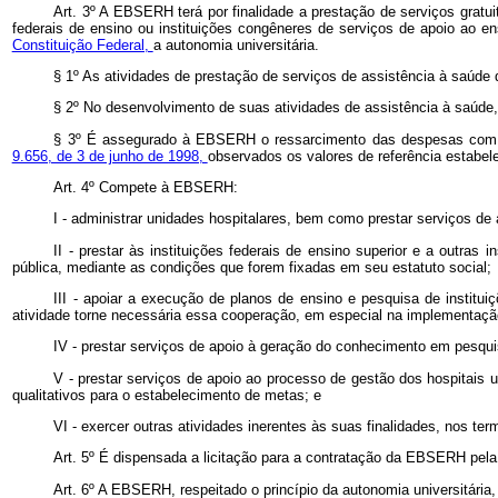
Art. 3º A EBSERH terá por finalidade a prestação de serviços gratui
federais de ensino ou instituições congêneres de serviços de apoio ao
Constituição Federal,
a autonomia universitária.
§ 1º As atividades de prestação de serviços de assistência à saúde 
§ 2º No desenvolvimento de suas atividades de assistência à saúde
§ 3º É assegurado à EBSERH o ressarcimento das despesas com o 
9.656, de 3 de junho de 1998,
observados os valores de referência estabel
Art. 4º Compete à EBSERH:
I - administrar unidades hospitalares, bem como prestar serviços de
II - prestar às instituições federais de ensino superior e a outr
pública, mediante as condições que forem fixadas em seu estatuto social;
III - apoiar a execução de planos de ensino e pesquisa de institu
atividade torne necessária essa cooperação, em especial na implementação 
IV - prestar serviços de apoio à geração do conhecimento em pesquisa
V - prestar serviços de apoio ao processo de gestão dos hospitais 
qualitativos para o estabelecimento de metas; e
VI - exercer outras atividades inerentes às suas finalidades, nos ter
Art. 5º É dispensada a licitação para a contratação da EBSERH pela a
Art. 6º A EBSERH, respeitado o princípio da autonomia universitária