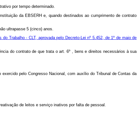
trativo por tempo determinado.
onstituição da EBSERH e, quando destinados ao cumprimento de contrato
ão ultrapasse 5 (cinco) anos.
s do Trabalho - CLT, aprovada pelo Decreto-Lei nº 5.452, de 1º de maio de
cia do contrato de que trata o art. 6º , bens e direitos necessários à sua
no exercido pelo Congresso Nacional, com auxílio do Tribunal de Contas da
ativação de leitos e serviço inativos por falta de pessoal.