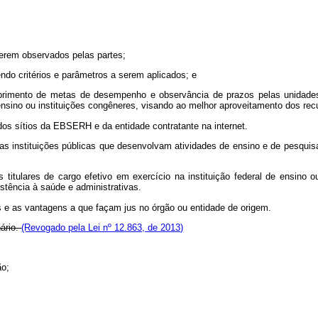
erem observados pelas partes;
ndo critérios e parâmetros a serem aplicados; e
umprimento de metas de desempenho e observância de prazos pelas unida
e ensino ou instituições congêneres, visando ao melhor aproveitamento dos 
dos sítios da EBSERH e da entidade contratante na internet.
, as instituições públicas que desenvolvam atividades de ensino e de pesqu
es titulares de cargo efetivo em exercício na instituição federal de ensino
stência à saúde e administrativas.
os e as vantagens a que façam jus no órgão ou entidade de origem.
ário.
(Revogado pela Lei nº 12.863, de 2013)
ão;