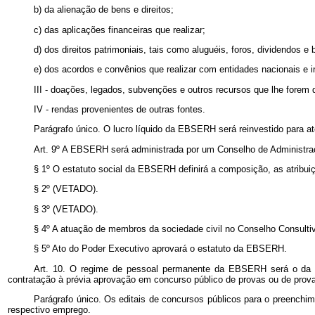
b) da alienação de bens e direitos;
c) das aplicações financeiras que realizar;
d) dos direitos patrimoniais, tais como aluguéis, foros, dividendos e 
e) dos acordos e convênios que realizar com entidades nacionais e i
III - doações, legados, subvenções e outros recursos que lhe forem d
IV - rendas provenientes de outras fontes.
Parágrafo único. O lucro líquido da EBSERH será reinvestido para at
Art. 9º A EBSERH será administrada por um Conselho de Administraç
§ 1º O estatuto social da EBSERH definirá a composição, as atribui
§ 2º (VETADO).
§ 3º (VETADO).
§ 4º A atuação de membros da sociedade civil no Conselho Consulti
§ 5º Ato do Poder Executivo aprovará o estatuto da EBSERH.
Art. 10. O regime de pessoal permanente da EBSERH será o da 
contratação à prévia aprovação em concurso público de provas ou de prova
Parágrafo único. Os editais de concursos públicos para o preenchi
respectivo emprego.