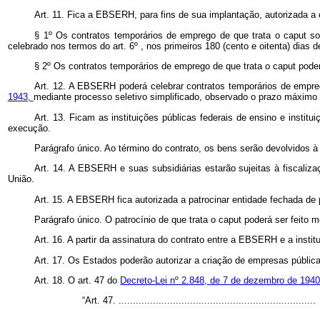
Art. 11. Fica a EBSERH, para fins de sua implantação, autorizada a 
§ 1º Os contratos temporários de emprego de que trata o
caput
so
celebrado nos termos do art. 6º , nos primeiros 180 (cento e oitenta) dias d
§ 2º Os contratos temporários de emprego de que trata o
caput
pode
Art. 12. A EBSERH poderá celebrar contratos temporários de emp
1943,
mediante processo seletivo simplificado, observado o prazo máximo 
Art. 13. Ficam as instituições públicas federais de ensino e instit
execução.
Parágrafo único. Ao término do contrato, os bens serão devolvidos à 
Art. 14. A EBSERH e suas subsidiárias estarão sujeitas à fiscaliz
União.
Art. 15. A EBSERH fica autorizada a patrocinar entidade fechada de 
Parágrafo único. O patrocínio de que trata o
caput
poderá ser feito m
Art. 16. A partir da assinatura do contrato entre a EBSERH e a instit
Art. 17. Os Estados poderão autorizar a criação de empresas pública
Art. 18. O art. 47 do
Decreto-Lei nº 2.848, de 7 de dezembro de 194
“Art. 47. .....................................................................