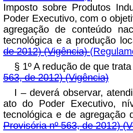
Imposto sobre Produtos Indus
Poder Executivo, com o objeti
agregação de conteúdo naci
tecnológica e a produção loc
de 2012)
(Vigência)
(Regulam
§ 1º A redução de que trat
563, de 2012)
(Vigência)
I – deverá observar, atend
ato do Poder Executivo, ní
tecnológica e de agregação 
Provisória nº 563, de 2012)
(V