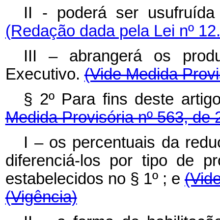
II - poderá ser usufruí
(Redação dada pela Lei nº 12
III – abrangerá os pro
Executivo.
(Vide Medida Provi
§ 2º Para fins deste artig
Medida Provisória nº 563, de
I – os percentuais da red
diferenciá-los por tipo de p
estabelecidos no § 1º ; e
(Vid
(Vigência)