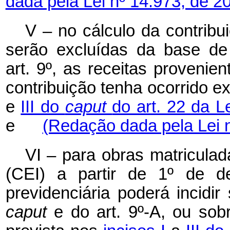
dada pela Lei nº 14.973, de 2
V – no cálculo da contribui
serão excluídas da base de
art. 9º, as receitas provenie
contribuição tenha ocorrido 
e
III do
caput
do art. 22 da L
e
(Redação dada pela Lei n
VI – para obras matricula
(CEI) a partir de 1º de d
previdenciária poderá incidir
caput
e do art. 9º-A, ou sob