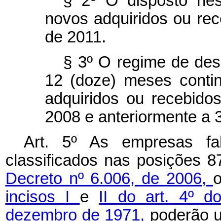
§ 2º O disposto nes
novos adquiridos ou rec
de 2011.
§ 3º O regime de des
12 (doze) meses conti
adquiridos ou recebido
2008 e anteriormente a 
Art. 5º As empresas fa
classificados nas posições 8
Decreto nº 6.006, de 2006,
o
incisos I
e
II do art. 4º d
dezembro de 1971,
poderão u