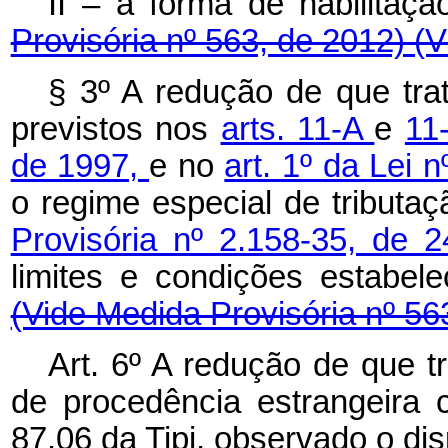
II – a forma de habilitaç
Provisória nº 563, de 2012) (V
§ 3º A redução de que tr
previstos nos
arts. 11-A
e
11
de 1997,
e no
art. 1º da Lei 
o regime especial de tributa
Provisória nº 2.158-35, de
limites e condições estabel
(Vide Medida Provisória nº 56
Art. 6º A redução de que tr
de procedência estrangeira 
87.06 da Tipi, observado o disp