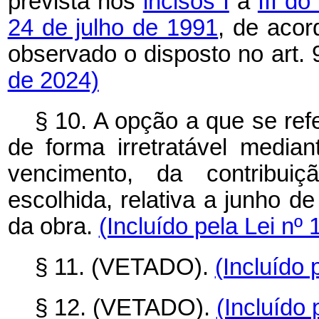
prevista nos
incisos I
a
III do
24 de julho de 1991
, de acor
observado o disposto no art
de 2024)
§ 10. A opção a que se refe
de forma irretratável media
vencimento, da contribuiçã
escolhida, relativa a junho d
da obra.
(Incluído pela Lei nº
§ 11. (VETADO).
(Incluído 
§ 12. (VETADO).
(Incluído 