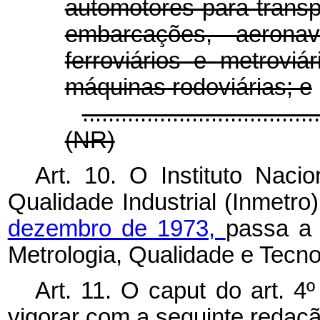
automotores para transp
embarcações, aerona
ferroviários e metroviár
máquinas rodoviárias; e
....................................
(NR)
Art. 10. O Instituto Naci
Qualidade Industrial (Inmetro
dezembro de 1973,
passa a 
Metrologia, Qualidade e Tecno
Art. 11. O
caput
do art. 4
vigorar com a seguinte redaçã