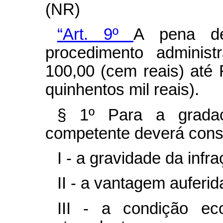
(NR)
“Art. 9º
A pena de
procedimento administ
100,00 (cem reais) até
quinhentos mil reais).
§ 1º Para a gradaç
competente deverá consi
I - a gravidade da infra
II - a vantagem auferida
III - a condição ec