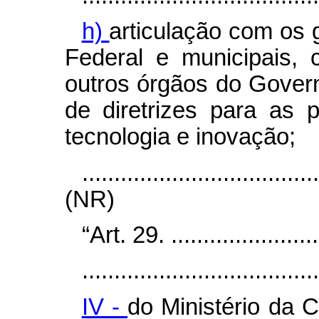
h)
articulação com os g
Federal e municipais,
outros órgãos do Gover
de diretrizes para as p
tecnologia e inovação;
....................................
(NR)
“Art. 29. .........................
.....................................
IV -
do Ministério da C