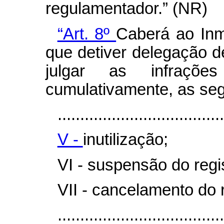
regulamentador.” (NR)
“Art. 8º
Caberá ao Inm
que detiver delegação d
julgar as infraçõe
cumulativamente, as seg
.....................................
V -
inutilização;
VI - suspensão do regis
VII - cancelamento do r
....................................