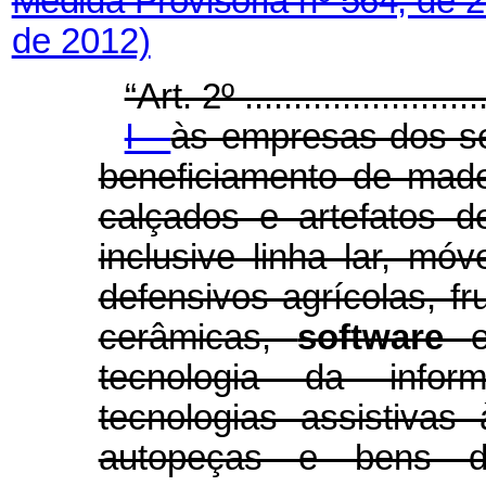
Medida Provisória nº 564, de 
de 2012)
“Art. 2º ..........................
I -
às empresas dos se
beneficiamento de made
calçados e artefatos de
inclusive linha lar, móv
defensivos agrícolas, f
cerâmicas,
software
tecnologia da infor
tecnologias assistivas
autopeças e bens de