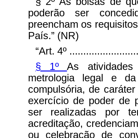
§ 2º As bolsas de qu
poderão ser concedi
preencham os requisitos
País.”
(NR)
“Art. 4º ..........................
§ 1º
As atividades
metrologia legal e da
compulsória, de caráter
exercício de poder de p
ser realizadas por te
acreditação, credenciam
ou celebração de conv