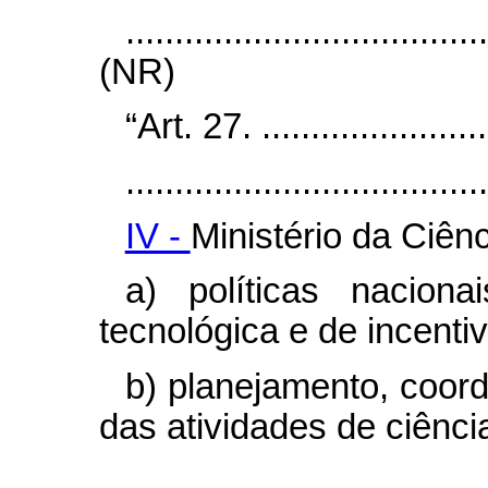
....................................
(NR)
“Art. 27. .........................
.....................................
IV -
Ministério da Ciên
a) políticas naciona
tecnológica e de incenti
b) planejamento, coor
das atividades de ciênci
.....................................