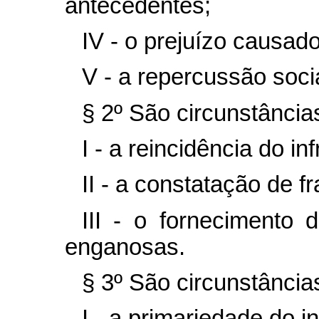
antecedentes;
IV - o prejuízo causad
V - a repercussão socia
§ 2º São circunstância
I - a reincidência do inf
II - a constatação de f
III - o fornecimento 
enganosas.
§ 3º São circunstância
I - a primariedade do in