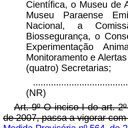
Científica, o Museu de 
Museu Paraense Emíl
Nacional, a Comis
Biossegurança, o Cons
Experimentação Anim
Monitoramento e Alertas
(quatro) Secretarias;
....................................
(NR)
Art. 9º O inciso I do art. 
de 2007, passa a vigorar com