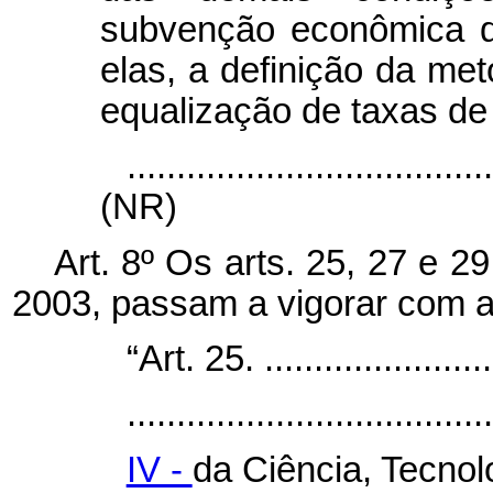
subvenção econômica de
elas, a definição da me
equalização de taxas de 
....................................
(NR)
Art. 8º Os arts. 25, 27 e 2
2003, passam a vigorar com a
“Art. 25. .........................
.....................................
IV -
da Ciência, Tecnol