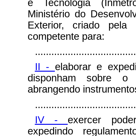
e Tecnologia (Inmetr
Ministério do Desenvol
Exterior, criado pel
competente para:
.....................................
II -
elaborar e exped
disponham sobre o co
abrangendo instrumento
.....................................
IV -
exercer poder
expedindo regulamen