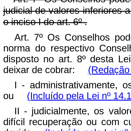
judicial de valores inferiores 
o inciso I do art. 6º .
Art. 7º Os Conselhos pod
norma do respectivo Consel
disposto no art. 8º desta Le
deixar de cobrar:
(Redação 
I - administrativamente, o
ou
(Incluído pela Lei nº 14.
II - judicialmente, os val
difícil recuperação ou com c