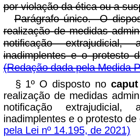
por violação da ética ou a sus
Parágrafo único. O dispo
realização de medidas admini
notificação extrajudicia
inadimplentes e o protest
(Redação dada pela Medida Pr
§ 1º O disposto no
caput
realização de medidas admini
notificação extrajudicia
inadimplentes e o protesto de
pela Lei nº 14.195, de 2021)