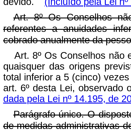
devido.
(Incluído pela Lei n
Art. 8º Os Conselhos não
referentes a anuidades infe
cobrado anualmente da pessoa 
Art. 8º Os Conselhos não e
quaisquer das origens previs
total inferior a 5 (cinco) veze
art. 6º desta Lei, observad
dada pela Lei nº 14.195, de 2
Parágrafo único. O dispos
de medidas administrativas d