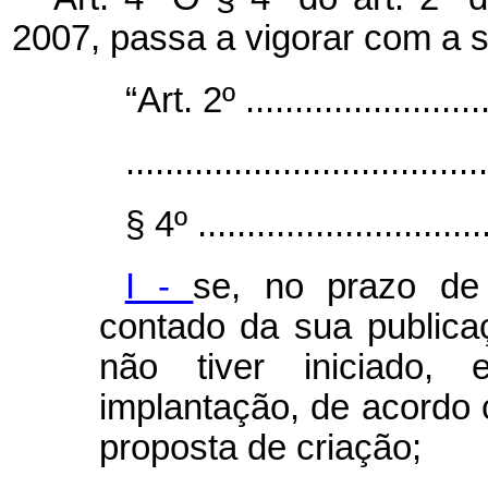
2007, passa a vigorar com a 
“Art. 2º ..........................
.....................................
§ 4º ...............................
I -
se, no prazo de
contado da sua publica
não tiver iniciado, 
implantação, de acordo
proposta de criação;