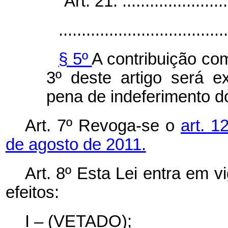
“Art. 21. .........................
.....................................
§ 5º
A contribuição co
3º deste artigo será e
pena de indeferimento do
Art. 7º Revoga-se o
art. 1
de agosto de 2011.
Art. 8º Esta Lei entra em 
efeitos:
I – (VETADO);