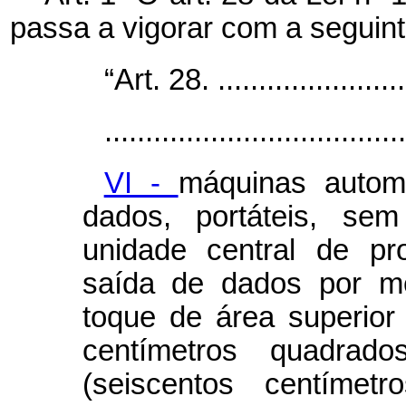
passa a vigorar com a seguin
“Art. 28. .........................
.....................................
VI -
máquinas autom
dados, portáteis, se
unidade central de p
saída de dados por me
toque de área superior
centímetros quadrad
(seiscentos centíme