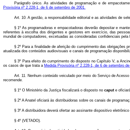
Parágrafo único. As atividades de programação e de empacotamen
Provisória nº 2.228-1, de 6 de setembro de 2001.
Art. 10. A gestão, a responsabilidade editorial e as atividades de s
§ 1º As programadoras e empacotadoras deverão depositar e manter a
referentes à escolha dos dirigentes e gestores em exercício, das pessoas
mundial de computadores, excetuadas as consideradas confidenciais pela l
§ 2º Para a finalidade de aferição do cumprimento das obrigações p
atualizada dos conteúdos audiovisuais e canais de programação disponibili
§ 3º Para efeito do cumprimento do disposto no Capítulo V, a Ancine
os casos de que trata a
Medida Provisória nº 2.228-1, de 6 de setembro de
Art. 11. Nenhum conteúdo veiculado por meio do Serviço de Acesso 
recomende.
§ 1º O Ministério da Justiça fiscalizará o disposto no
caput
e oficia
§ 2º A Anatel oficiará às distribuidoras sobre os canais de progra
§ 3º A distribuidora deverá ofertar ao assinante dispositivo eletrôni
§ 4º (VETADO).