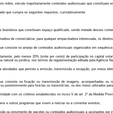
rio nobre, veicule majoritariamente conteúdos audiovisuais que constituam es
ficado que cumpra os seguintes requisitos, cumulativamente:
ais brasileiros que constituam espaço qualificado, sendo metade desses conte
adora de comercializar, para qualquer empacotadora interessada, os direitos
ue consiste no arranjo de conteúdos audiovisuais organizados em sequência 
iretamente, pelo menos 20% (vinte por cento) de participação no capital vota
 natural ou jurídica, nos termos da regulamentação editada pela Agência Na
 atividades que permite a emissão, transmissão e recepção, por meios elet
o que consiste na fixação ou transmissão de imagens, acompanhadas ou n
ou posteriormente para fixá-las ou transmiti-las, ou dos meios utilizados par
rmidade com os critérios estabelecidos no inciso V do art. 1º da Medida Provi
tagens e outros programas que visem a noticiar ou a comentar eventos;
ifusão ou provimento de pacotes ou conteúdos audiovisuais a assinantes por i