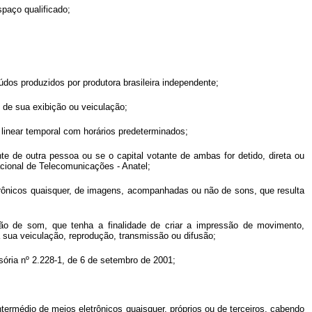
paço qualificado;
údos produzidos por produtora brasileira independente;
 de sua exibição ou veiculação;
linear temporal com horários predeterminados;
nte de outra pessoa ou se o capital votante de ambas for detido, direta ou
cional de Telecomunicações - Anatel;
rônicos quaisquer, de imagens, acompanhadas ou não de sons, que resulta
ão de som, que tenha a finalidade de criar a impressão de movimento,
a sua veiculação, reprodução, transmissão ou difusão;
sória nº 2.228-1, de 6 de setembro de 2001;
ntermédio de meios eletrônicos quaisquer, próprios ou de terceiros, cabendo