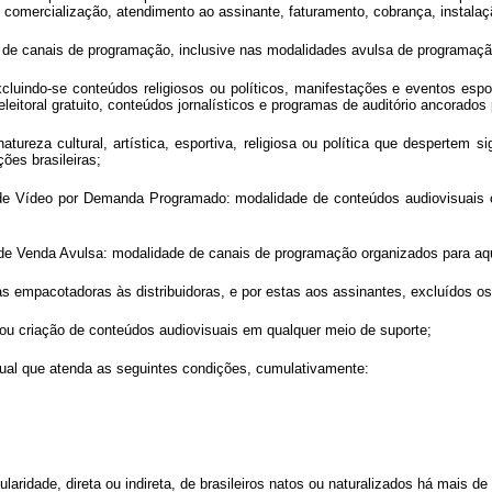
e comercialização, atendimento ao assinante, faturamento, cobrança, instalaç
, de canais de programação, inclusive nas modalidades avulsa de programaçã
luindo-se conteúdos religiosos ou políticos, manifestações e eventos esport
eleitoral gratuito, conteúdos jornalísticos e programas de auditório ancorados
tureza cultural, artística, esportiva, religiosa ou política que despertem s
ções brasileiras;
e Vídeo por Demanda Programado: modalidade de conteúdos audiovisuais o
e Venda Avulsa: modalidade de canais de programação organizados para aqui
empacotadoras às distribuidoras, e por estas aos assinantes, excluídos os can
 ou criação de conteúdos audiovisuais em qualquer meio de suporte;
sual que atenda as seguintes condições, cumulativamente:
ularidade, direta ou indireta, de brasileiros natos ou naturalizados há mais de