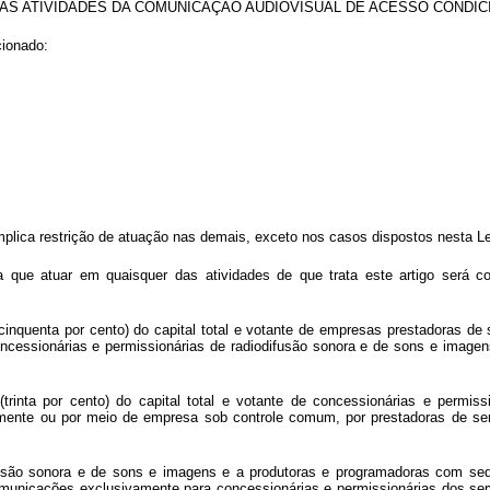
AS ATIVIDADES DA COMUNICAÇÃO AUDIOVISUAL DE ACESSO CONDI
cionado:
mplica restrição de atuação nas demais, exceto nos casos dispostos nesta Le
 que atuar em quaisquer das atividades de que trata este artigo será c
 (cinquenta por cento) do capital total e votante de empresas prestadoras de
ncessionárias e permissionárias de radiodifusão sonora e de sons e image
 (trinta por cento) do capital total e votante de concessionárias e permi
tamente ou por meio de empresa sob controle comum, por prestadoras de ser
ifusão sonora e de sons e imagens e a produtoras e programadoras com se
ecomunicações exclusivamente para concessionárias e permissionárias dos se