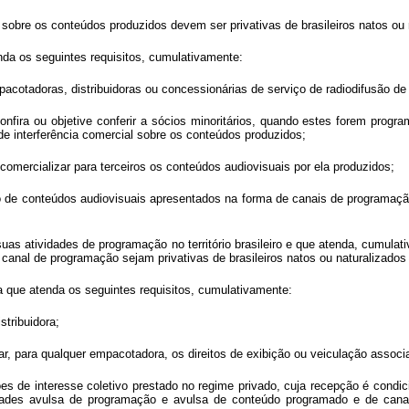
l sobre os conteúdos produzidos devem ser privativas de brasileiros natos ou
enda os seguintes requisitos, cumulativamente:
pacotadoras, distribuidoras ou concessionárias de serviço de radiodifusão d
confira ou objetive conferir a sócios minoritários, quando estes forem prog
 de interferência comercial sobre os conteúdos produzidos;
comercializar para terceiros os conteúdos audiovisuais por ela produzidos;
o de conteúdos audiovisuais apresentados na forma de canais de programaçã
s atividades de programação no território brasileiro e que atenda, cumulativ
o canal de programação sejam privativas de brasileiros natos ou naturalizados
a que atenda os seguintes requisitos, cumulativamente:
stribuidora;
ar, para qualquer empacotadora, os direitos de exibição ou veiculação asso
s de interesse coletivo prestado no regime privado, cuja recepção é condic
des avulsa de programação e avulsa de conteúdo programado e de canais 