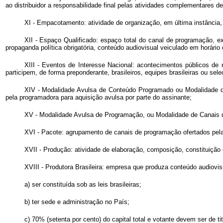
ao distribuidor a responsabilidade final pelas atividades complementares d
XI - Empacotamento: atividade de organização, em última instância
XII - Espaço Qualificado: espaço total do canal de programação, exc
propaganda política obrigatória, conteúdo audiovisual veiculado em horário 
XIII - Eventos de Interesse Nacional: acontecimentos públicos de na
participem, de forma preponderante, brasileiros, equipes brasileiras ou sele
XIV - Modalidade Avulsa de Conteúdo Programado ou Modalidade d
pela programadora para aquisição avulsa por parte do assinante;
XV - Modalidade Avulsa de Programação, ou Modalidade de Canais d
XVI - Pacote: agrupamento de canais de programação ofertados pelas 
XVII - Produção: atividade de elaboração, composição, constituição
XVIII - Produtora Brasileira: empresa que produza conteúdo audiovi
a) ser constituída sob as leis brasileiras;
b) ter sede e administração no País;
c) 70% (setenta por cento) do capital total e votante devem ser de tit