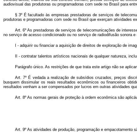
audiovisual das produtoras ou programadoras com sede no Brasil para entre
§ 3º É facultado às empresas prestadoras de serviços de telecomun
produtoras e programadoras com sede no Brasil que exerçam atividades exc
Art. 6º As prestadoras de serviços de telecomunicações de interess
no serviço de acesso condicionado ou no serviço de radiodifusão sonora e
I - adquirir ou financiar a aquisição de direitos de exploração de im
II - contratar talentos artísticos nacionais de qualquer natureza, incl
Parágrafo único. As restrições de que trata este artigo não se apli
Art. 7º É vedada a realização de subsídios cruzados, preços discr
busquem dissimular os reais resultados econômicos ou financeiros obtid
resultados venham a ser compensados por lucros em outras atividades q
Art. 8º As normas gerais de proteção à ordem econômica são aplicá
Art. 9º As atividades de produção, programação e empacotamento são