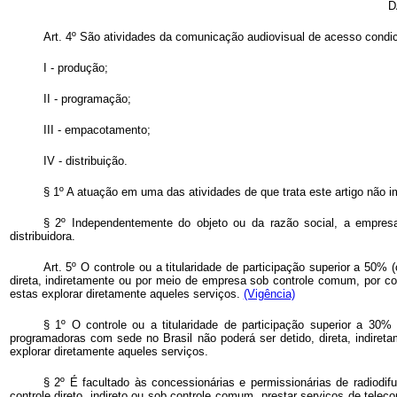
D
Art. 4º São atividades da comunicação audiovisual de acesso condi
I - produção;
II - programação;
III - empacotamento;
IV - distribuição.
§ 1º A atuação em uma das atividades de que trata este artigo não i
§ 2º Independentemente do objeto ou da razão social, a empresa
distribuidora.
Art. 5º O controle ou a titularidade de participação superior a 50%
direta, indiretamente ou por meio de empresa sob controle comum, por co
estas explorar diretamente aqueles serviços.
(Vigência)
§ 1º O controle ou a titularidade de participação superior a 30%
programadoras com sede no Brasil não poderá ser detido, direta, indire
explorar diretamente aqueles serviços.
§ 2º É facultado às concessionárias e permissionárias de radiod
controle direto, indireto ou sob controle comum, prestar serviços de tel