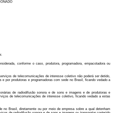
CIONADO
i.
onsiderada, conforme o caso, produtora, programadora, empacotadora ou
 serviços de telecomunicações de interesse coletivo não poderá ser detido,
ns e por produtoras e programadoras com sede no Brasil, ficando vedado a
ssionárias de radiodifusão sonora e de sons e imagens e de produtoras e
viços de telecomunicações de interesse coletivo, ficando vedado a estas
de no Brasil, diretamente ou por meio de empresa sobre a qual detenham
rviços de radiodifusão sonora e de sons e imagens ou transportar conteúdo