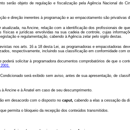
to serão objeto de regulação e fiscalização pela Agência Nacional do C
eleção e direção inerentes à programação e ao empacotamento são privativas d
tualizada, na Ancine, relação com a identificação dos profissionais de que
 físicas e jurídicas envolvidas na sua cadeia de controle, cujas informaçõ
egislação e regulamentação, cabendo à Agência zelar pelo sigilo destas.
revistas nos arts. 16 a 18 desta Lei, as programadoras e empacotadoras deve
zados, respectivamente, incluindo sua classificação em conformidade com os 
 poderá solicitar à programadora documentos comprobatórios de que o conteúdo
 2001.
Condicionado será exibido sem aviso, antes de sua apresentação, de classif
rá à Ancine e à Anatel em caso de seu descumprimento.
mação em desacordo com o disposto no
caput,
cabendo a elas a cessação da di
co que permita o bloqueio da recepção dos conteúdos transmitidos.