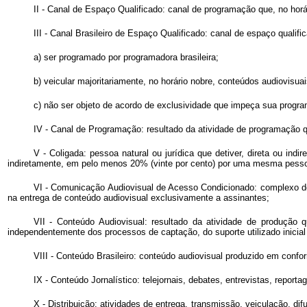
II - Canal de Espaço Qualificado: canal de programação que, no horá
III - Canal Brasileiro de Espaço Qualificado: canal de espaço quali
a) ser programado por programadora brasileira;
b) veicular majoritariamente, no horário nobre, conteúdos audiovisu
c) não ser objeto de acordo de exclusividade que impeça sua program
IV - Canal de Programação: resultado da atividade de programação q
V - Coligada: pessoa natural ou jurídica que detiver, direta ou ind
indiretamente, em pelo menos 20% (vinte por cento) por uma mesma pessoa
VI - Comunicação Audiovisual de Acesso Condicionado: complexo de
na entrega de conteúdo audiovisual exclusivamente a assinantes;
VII - Conteúdo Audiovisual: resultado da atividade de produçã
independentemente dos processos de captação, do suporte utilizado inicial 
VIII - Conteúdo Brasileiro: conteúdo audiovisual produzido em confo
IX - Conteúdo Jornalístico: telejornais, debates, entrevistas, repor
X - Distribuição: atividades de entrega, transmissão, veiculação, d