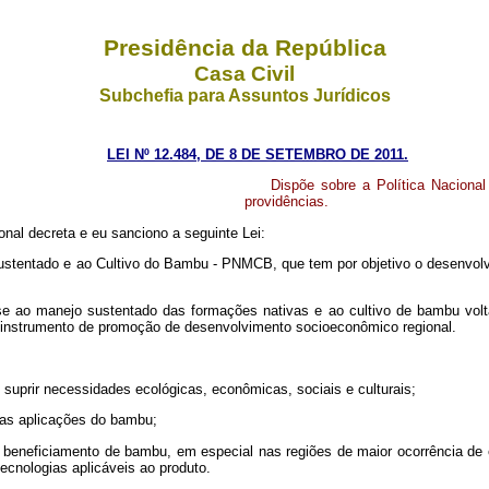
Presidência da República
Casa Civil
Subchefia para Assuntos Jurídicos
LEI Nº 12.484, DE 8 DE SETEMBRO DE 2011.
Dispõe sobre a Política Naciona
providências.
nal decreta e eu sanciono a seguinte Lei:
jo Sustentado e ao Cultivo do Bambu - PNMCB, que tem por objetivo o desenvo
am-se ao manejo sustentado das formações nativas e ao cultivo de bambu vo
 instrumento de promoção de desenvolvimento socioeconômico regional.
 suprir necessidades ecológicas, econômicas, sociais e culturais;
 das aplicações do bambu;
e beneficiamento de bambu, em especial nas regiões de maior ocorrência de 
ecnologias aplicáveis ao produto.