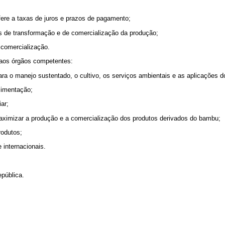
efere a taxas de juros e prazos de pagamento;
ases de transformação e de comercialização da produção;
à comercialização.
e aos órgãos competentes:
para o manejo sustentado, o cultivo, os serviços ambientais e as aplicações
alimentação;
iar;
maximizar a produção e a comercialização dos produtos derivados do bambu;
rodutos;
 internacionais.
epública.