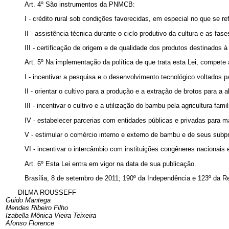
Art. 4º São instrumentos da PNMCB:
I - crédito rural sob condições favorecidas, em especial no que se r
II - assistência técnica durante o ciclo produtivo da cultura e as f
III - certificação de origem e de qualidade dos produtos destinados 
Art. 5º Na implementação da política de que trata esta Lei, compet
I - incentivar a pesquisa e o desenvolvimento tecnológico voltados 
II - orientar o cultivo para a produção e a extração de brotos para a 
III - incentivar o cultivo e a utilização do bambu pela agricultura famil
IV - estabelecer parcerias com entidades públicas e privadas para 
V - estimular o comércio interno e externo de bambu e de seus subp
VI - incentivar o intercâmbio com instituições congêneres nacionais e
Art. 6º Esta Lei entra em vigor na data de sua publicação.
Brasília, 8 de setembro de 2011; 190º da Independência e 123º da R
DILMA ROUSSEFF
Guido Mantega
Mendes Ribeiro Filho
Izabella Mônica Vieira Teixeira
Afonso Florence