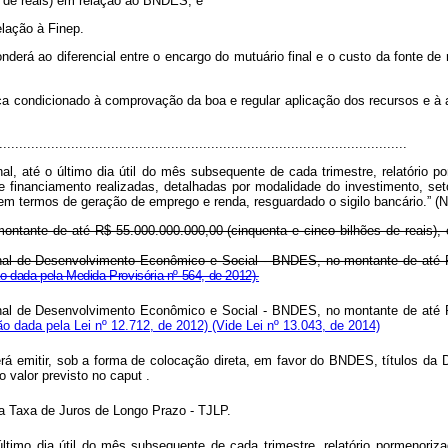
es de reais) em relação ao BNDES; e
elação à Finep.
onderá ao diferencial entre o encargo do mutuário final e o custo da fonte
ica condicionado à comprovação da boa e regular aplicação dos recursos e 
......................................................................................................
até o último dia útil do mês subsequente de cada trimestre, relatório por
e financiamento realizadas, detalhadas por modalidade do investimento, set
em termos de geração de emprego e renda, resguardado o sigilo bancário.” (
ontante de até R$ 55.000.000.000,00 (cinquenta e cinco bilhões de reais), 
onal de Desenvolvimento Econômico e Social - BNDES, no montante de até R
 dada pela Medida Provisória nº 564, de 2012).
onal de Desenvolvimento Econômico e Social - BNDES, no montante de até R
o dada pela Lei nº 12.712, de 2012)
(Vide Lei nº 13.043, de 2014)
rá emitir, sob a forma de colocação direta, em favor do BNDES, títulos da Dí
o valor previsto no
caput
.
la Taxa de Juros de Longo Prazo - TJLP.
mo dia útil do mês subsequente de cada trimestre, relatório pormenorizad