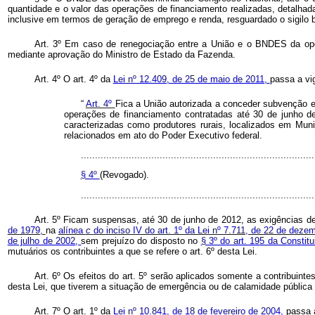
quantidade e o valor das operações de financiamento realizadas, detalhad
inclusive em termos de geração de emprego e renda, resguardado o sigilo b
Art. 3º Em caso de renegociação entre a União e o BNDES da opera
mediante aprovação do Ministro de Estado da Fazenda.
Art. 4º O art. 4º da
Lei nº 12.409, de 25 de maio de 2011,
passa a vi
“
Art. 4º
Fica a União autorizada a conceder subvenção 
operações de financiamento contratadas até 30 de junho de 
caracterizadas como produtores rurais, localizados em Muni
relacionados em ato do Poder Executivo federal.
...................................................................................
§ 4º
(Revogado).
..................................................................................
Art. 5º Ficam suspensas, até 30 de junho de 2012, as exigências de
de 1979,
na
alínea
c
do inciso IV do art. 1º da Lei nº 7.711, de 22 de dez
de julho de 2002,
sem prejuízo do disposto no
§ 3º do art. 195 da Constit
mutuários os contribuintes a que se refere o art. 6º desta Lei.
Art. 6º Os efeitos do art. 5º serão aplicados somente a contribuint
desta Lei, que tiverem a situação de emergência ou de calamidade públic
Art. 7º O art. 1º da
Lei nº 10.841, de 18 de fevereiro de 2004,
passa 