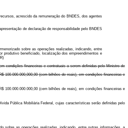
 de recursos, acrescido da remuneração do BNDES, dos agentes
à apresentação de declaração de responsabilidade pelo BNDES
menorizado sobre as operações realizadas, indicando, entre
or produtivo beneficiado, localização dos empreendimentos e
NR)
em condições financeiras e contratuais a serem definidas pelo Ministro de
$ 100.000.000,000,00 (cem bilhões de reais), em condições financeiras e
$ 100.000.000.000,00 (cem bilhões de reais), em condições financeiras e
vida Pública Mobiliária Federal, cujas características serão definidas pelo
o sobre as operações realizadas, indicando, entre outras informações, a