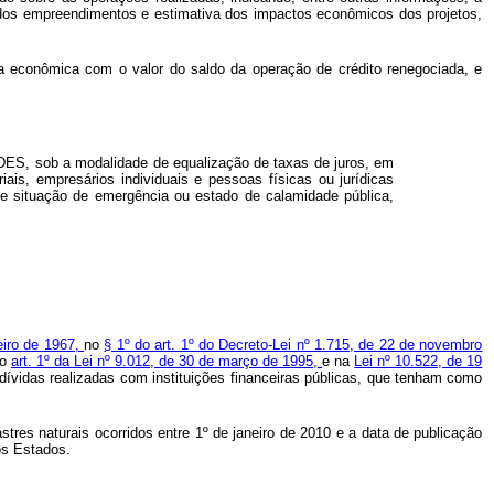
ão dos empreendimentos e estimativa dos impactos econômicos dos projetos,
ia econômica com o valor do saldo da operação de crédito renegociada, e
ES, sob a modalidade de equalização de taxas de juros, em
ais, empresários individuais e pessoas físicas ou jurídicas
 de situação de emergência ou estado de calamidade pública,
reiro de 1967,
no
§ 1º do art. 1º do Decreto-Lei nº 1.715, de 22 de novembro
no
art. 1º da Lei nº 9.012, de 30 de março de 1995,
e na
Lei nº 10.522, de 19
dívidas realizadas com instituições financeiras públicas, que tenham como
stres naturais ocorridos entre 1º de janeiro de 2010 e a data de publicação
os Estados.