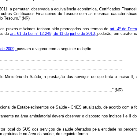
2011, a permutar, observada a equivalência econômica, Certificados Financei
r outros Certificados Financeiros do Tesouro com as mesmas características
do Tesouro.” (NR)
jos prazos máximos tenham sido prorrogados nos termos do
art. 4º do Dec
mos do
art. 61 da Lei nº 12.249, de 11 de junho de 2010,
poderão, em caráter e
 de 2009,
passam a vigorar com a seguinte redação:
....................................................................................................
....................................................................................................
o Ministério da Saúde, a prestação dos serviços de que trata o inciso II,
.............................................................................................” (NR)
..................................................................................................
cional de Estabelecimentos de Saúde - CNES atualizado, de acordo com a for
amente na área ambulatorial deverá observar o disposto nos incisos I e II d
or local do SUS dos serviços de saúde ofertados pela entidade no percentua
m gratuidade na área da saúde, da seguinte forma: