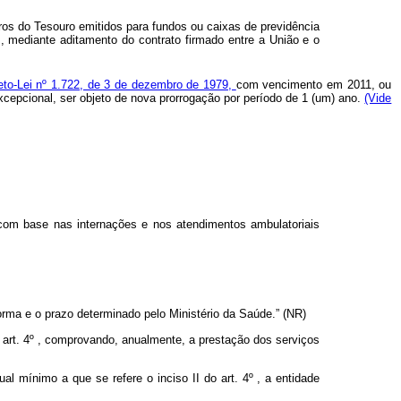
ros do Tesouro emitidos para fundos ou caixas de previdência
, mediante aditamento do contrato firmado entre a União e o
reto-Lei nº 1.722, de 3 de dezembro de 1979,
com vencimento em 2011, ou
xcepcional, ser objeto de nova prorrogação por período de 1 (um) ano.
(Vide
 com base nas internações e nos atendimentos ambulatoriais
ma e o prazo determinado pelo Ministério da Saúde.” (NR)
o art. 4º , comprovando, anualmente, a prestação dos serviços
l mínimo a que se refere o inciso II do art. 4º , a entidade