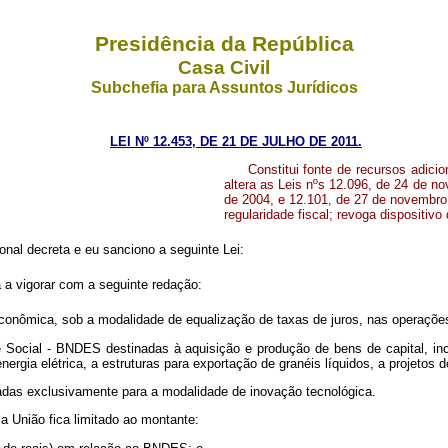
Presidência da República
Casa Civil
Subchefia para Assuntos Jurídicos
LEI Nº 12.453, DE 21 DE JULHO DE 2011.
Constitui fonte de recursos adic
altera as Leis nºs 12.096, de 24 de n
de 2004, e 12.101, de 27 de novembro
regularidade fiscal; revoga dispositiv
nal decreta e eu sanciono a seguinte Lei:
 a vigorar com a seguinte redação:
conômica, sob a modalidade de equalização de taxas de juros, nas operações
Social - BNDES destinadas à aquisição e produção de bens de capital, inc
rgia elétrica, a estruturas para exportação de granéis líquidos, a projetos d
nadas exclusivamente para a modalidade de inovação tecnológica.
a União fica limitado ao montante: