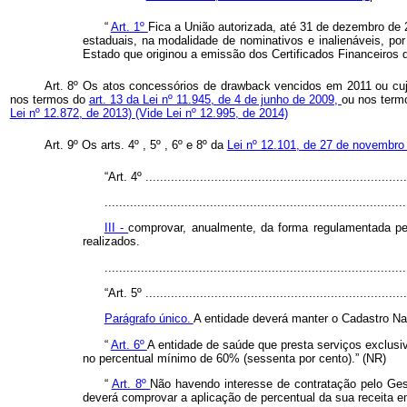
“
Art. 1º
Fica a União autorizada, até 31 de dezembro de 
estaduais, na modalidade de nominativos e inalienáveis, po
Estado que originou a emissão dos Certificados Financeiros 
Art. 8º Os atos concessórios de
drawback
vencidos em 2011 ou cu
nos termos do
art. 13 da Lei nº 11.945, de 4 de junho de 2009,
ou nos ter
Lei nº 12.872, de 2013)
(Vide Lei nº 12.995, de 2014)
Art. 9º Os arts. 4º , 5º , 6º e 8º da
Lei nº 12.101, de 27 de novembro
“Art. 4º .........................................................................
...................................................................................
III -
comprovar, anualmente, da forma regulamentada pel
realizados.
..................................................................................
“Art. 5º .........................................................................
Parágrafo único.
A entidade deverá manter o Cadastro Na
“
Art. 6º
A entidade de saúde que presta serviços exclusiv
no percentual mínimo de 60% (sessenta por cento).” (NR)
“
Art. 8º
Não havendo interesse de contratação pelo Gest
deverá comprovar a aplicação de percentual da sua receita e