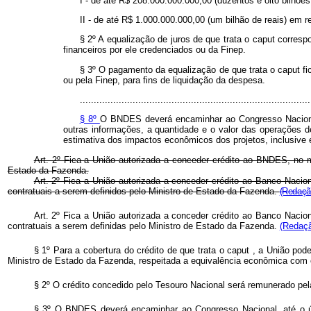
I - de até R$ 208.000.000.000,00 (duzentos e oito bilhõ
II - de até R$ 1.000.000.000,00 (um bilhão de reais) em r
§ 2º A equalização de juros de que trata o
caput
corresp
financeiros por ele credenciados ou da Finep.
§ 3º O pagamento da equalização de que trata o
caput
f
ou pela Finep, para fins de liquidação da despesa.
...................................................................................
§ 8º
O BNDES deverá encaminhar ao Congresso Nacional, 
outras informações, a quantidade e o valor das operações d
estimativa dos impactos econômicos dos projetos, inclusive 
Art. 2º Fica a União autorizada a conceder crédito ao BNDES, no m
Estado da Fazenda.
Art. 2º Fica a União autorizada a conceder crédito ao Banco Naci
contratuais a serem definidos pelo Ministro de Estado da Fazenda.
(Redação
Art. 2º Fica a União autorizada a conceder crédito ao Banco Naci
contratuais a serem definidas pelo Ministro de Estado da Fazenda.
(Redaçã
§ 1º Para a cobertura do crédito de que trata o
caput
, a União pode
Ministro de Estado da Fazenda, respeitada a equivalência econômica com 
§ 2º O crédito concedido pelo Tesouro Nacional será remunerado pe
§ 3º O BNDES deverá encaminhar ao Congresso Nacional, até o últi