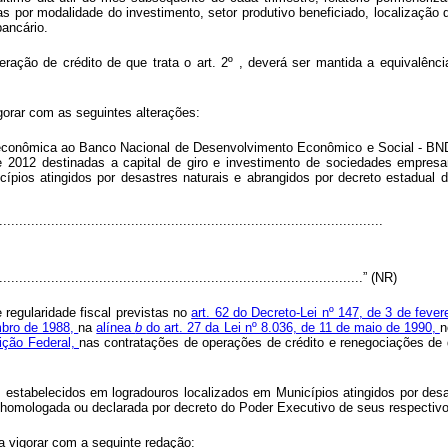
as por modalidade do investimento, setor produtivo beneficiado, localizaç
ancário.
ção de crédito de que trata o art. 2º , deverá ser mantida a equivalênc
gorar com as seguintes alterações:
econômica ao Banco Nacional de Desenvolvimento Econômico e Social - BND
2012 destinadas a capital de giro e investimento de sociedades empresari
cípios atingidos por desastres naturais e abrangidos por decreto estadual
................................................................................................
............................................................................................” (NR)
 regularidade fiscal previstas no
art. 62 do Decreto-Lei nº 147, de 3 de feve
embro de 1988,
na
alínea
b
do art. 27 da Lei nº 8.036, de 11 de maio de 1990,
uição Federal,
nas contratações de operações de crédito e renegociações de 
es estabelecidos em logradouros localizados em Municípios atingidos por desa
a homologada ou declarada por decreto do Poder Executivo de seus respectiv
a vigorar com a seguinte redação: