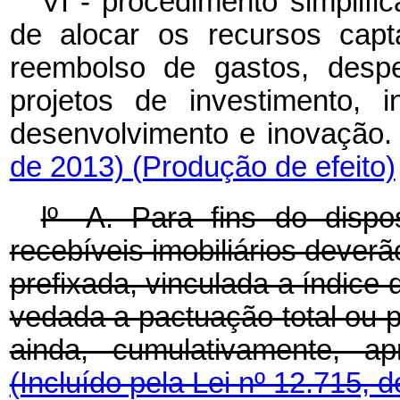
VI - procedimento simplif
de alocar os recursos cap
reembolso de gastos, despe
projetos de investimento, 
desenvolvimento e inovação
de 2013)
(Produção de efeito)
lº -A. Para fins do disp
recebíveis imobiliários dever
prefixada, vinculada a índice 
vedada a pactuação total ou pa
ainda, cumulativamente, ap
(Incluído pela Lei nº 12.715, 