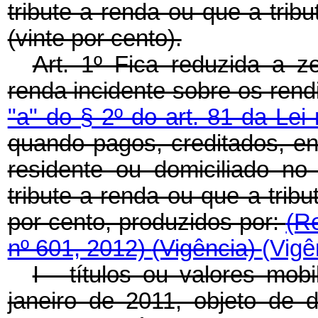
tribute a renda ou que a trib
(vinte por cento).
Art. 1º Fica reduzida a z
renda incidente sobre os ren
"a" do § 2º do art. 81 da Lei
quando pagos, creditados, en
residente ou domiciliado no
tribute a renda ou que a tribu
por cento, produzidos por:
(R
nº 601, 2012)
(Vigência)
(Vigê
I - títulos ou valores mobi
janeiro de 2011, objeto de d