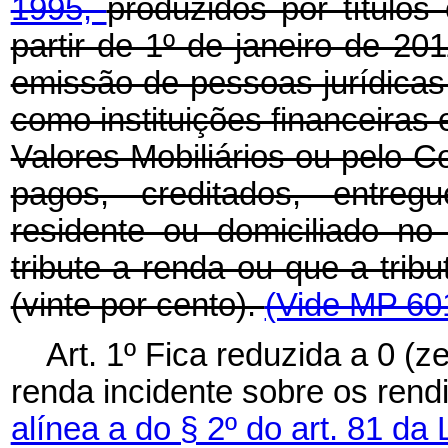
1995,
produzidos por títulos
partir de 1º de janeiro de 201
emissão de pessoas jurídicas 
como instituições financeira
Valores Mobiliários ou pelo 
pagos, creditados, entreg
residente ou domiciliado no
tribute a renda ou que a trib
(vinte por cento).
(Vide MP 601
Art. 1º Fica reduzida a 0 (z
renda incidente sobre os rend
alínea a do § 2º do art. 81 da 