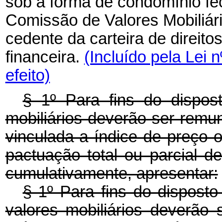
sob a forma de condomínio fe
Comissão de Valores Mobiliári
cedente da carteira de direitos
financeira.
(Incluído pela Lei 
efeito)
§ 1º Para fins do dispost
mobiliários deverão ser remun
vinculada a índice de preço o
pactuação total ou parcial de
cumulativamente, apresentar:
§ 1º Para fins do disposto
valores mobiliários deverão