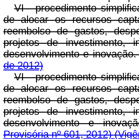
VI - procedimento simplif
de alocar os recursos cap
reembolso de gastos, despe
projetos de investimento, 
desenvolvimento e inovação
de 2012)
VI - procedimento simplif
de alocar os recursos cap
reembolso de gastos, despe
projetos de investimento, 
desenvolvimento e inovaç
Provisória nº 601, 2012)
(Vigê