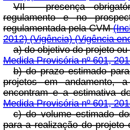
VII - presença obrigat
regulamento e no prospec
regulamentada pela CVM
(Inc
2012)
(Vigência)
(Vigência en
a) do objetivo do projeto ou
Medida Provisória nº 601, 20
b) do prazo estimado para
projetos em andamento, 
encontram e a estimativa d
Medida Provisória nº 601, 20
c) do volume estimado dos
para a realização do projeto 