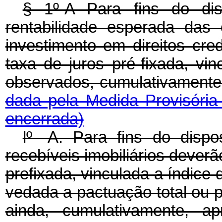
§ 1º-A Para fins do di
rentabilidade esperada das
investimento em direitos cre
taxa de juros pré-fixada, vi
observados, cumulativamente,
dada pela Medida Provisória
encerrada)
lº -A. Para fins do disp
recebíveis imobiliários dever
prefixada, vinculada a índice 
vedada a pactuação total ou pa
ainda, cumulativamente, ap