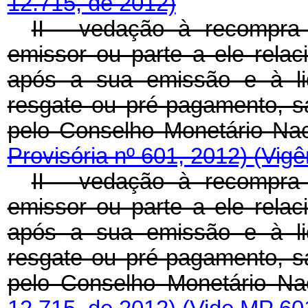
12.715, de 2012)
II - vedação à recompra d
emissor ou parte a ele relac
após a sua emissão e à li
resgate ou pré-pagamento, s
pelo Conselho Monetário Na
Provisória nº 601, 2012)
(Vigê
II - vedação à recompra d
emissor ou parte a ele relac
após a sua emissão e à li
resgate ou pré-pagamento, s
pelo Conselho Monetário Na