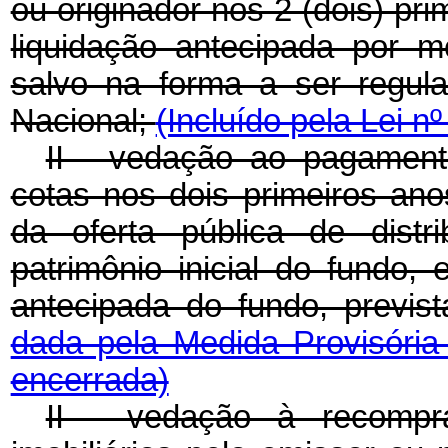
ou originador nos 2 (dois) pr
liquidação antecipada por 
salvo na forma a ser regul
Nacional;
(Incluído pela Lei n
II - vedação ao pagamento
cotas nos dois primeiros ano
da oferta pública de distr
patrimônio inicial do fundo,
antecipada do fundo, previ
dada pela Medida Provisória
encerrada)
II - vedação à recompra