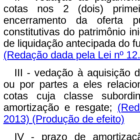
cotas nos 2 (dois) prime
encerramento da oferta pú
constitutivas do patrimônio in
de liquidação antecipada do f
(Redação dada pela Lei nº 12
III - vedação à aquisição 
ou por partes a eles relaci
cotas cuja classe subordi
amortização e resgate;
(Red
2013)
(Produção de efeito)
IV - prazo de amortizaçã