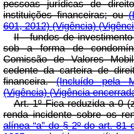
pessoas jurídicas de direi
instituições financeiras; ou
(
601, 2012)
(Vigência)
(Vigênc
II - fundos de investimento
sob a forma de condomíni
Comissão de Valores Mobili
cedente da carteira de direit
financeira.
(Incluído pela 
(Vigência)
(Vigência encerrad
Art. 1º Fica reduzida a 0 (
renda incidente sobre os re
alínea “a” do § 2º do art. 81 