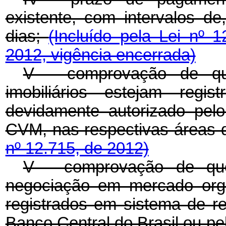
existente, com intervalos de
dias;
(Incluído pela Lei nº 
2012, vigência encerrada)
V - comprovação de que
imobiliários estejam regi
devidamente autorizado pel
CVM, nas respectivas áreas 
nº 12.715, de 2012)
V - comprovação de que
negociação em mercado orga
registrados em sistema de re
Banco Central do Brasil ou p