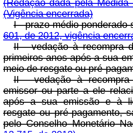
(Redação dada pela Medida 
(Vigência encerrada)
I - prazo médio ponderado 
601, de 2012, vigência encerr
II - vedação à recompra d
primeiros anos após a sua em
meio de resgate ou pré-paga
II - vedação à recompra d
emissor ou parte a ele relac
após a sua emissão e à li
resgate ou pré-pagamento, s
pelo Conselho Monetário Na