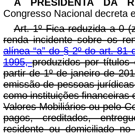
A PRESIDENTA DA 
Congresso Nacional decreta e
Art. 1º Fica reduzida a 0 (
renda incidente sobre os re
alínea “a” do § 2º do art. 81 
1995,
produzidos por títulos
partir de 1º de janeiro de 201
emissão de pessoas jurídicas 
como instituições financeira
Valores Mobiliários ou pelo 
pagos, creditados, entreg
residente ou domiciliado no