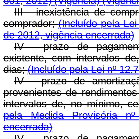
601, 2012)
(Vigência)
(Vigênc
III - inexistência de com
comprador;
(Incluído pela Le
de 2012, vigência encerrada)
IV - prazo de pagament
existente, com intervalos de
dias;
(Incluído pela Lei nº 12.
IV - prazo de amortizaçã
provenientes de rendimentos
intervalos de, no mínimo, ce
pela Medida Provisória n
encerrada)
IV - prazo de pagament