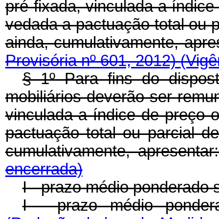
pré-fixada, vinculada a índice
vedada a pactuação total ou pa
ainda, cumulativamente, apre
Provisória nº 601, 2012)
(Vigê
§ 1º Para fins do dispost
mobiliários deverão ser remun
vinculada a índice de preço o
pactuação total ou parcial de
cumulativamente, apresentar
encerrada)
I - prazo médio ponderado s
I - prazo médio pondera