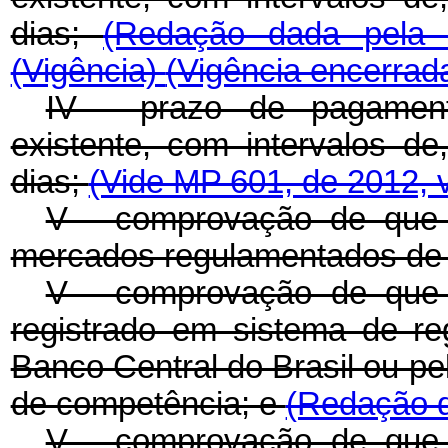
dias;
(Redação dada pela 
(Vigência)
(Vigência encerrad
IV - prazo de pagament
existente, com intervalos de
dias;
(Vide MP 601, de 2012, 
V - comprovação de que 
mercados regulamentados de v
V - comprovação de que o 
registrado em sistema de re
Banco Central do Brasil ou p
de competência; e
(Redação d
V - comprovação de que o 