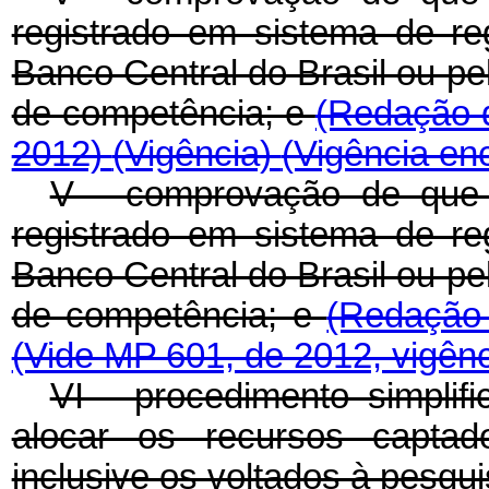
registrado em sistema de re
Banco Central do Brasil ou p
de competência; e
(Redação d
2012)
(Vigência)
(Vigência en
V - comprovação de que o 
registrado em sistema de re
Banco Central do Brasil ou p
de competência; e
(Redação 
(Vide MP 601, de 2012, vigên
VI - procedimento simplif
alocar os recursos captad
inclusive os voltados à pesqu