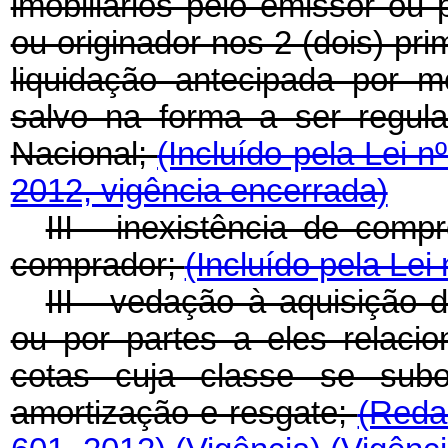
imobiliários pelo emissor ou 
ou originador nos 2 (dois) pr
liquidação antecipada por 
salvo na forma a ser regul
Nacional;
(Incluído pela Lei 
2012, vigência encerrada)
III - inexistência de com
comprador;
(Incluído pela Lei
III - vedação à aquisição 
ou por partes a eles relaci
cotas cuja classe se subo
amortização e resgate;
(Reda