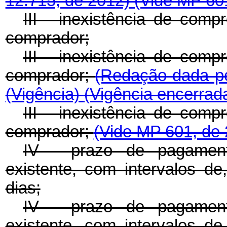
12.715, de 2012)
(Vide MP 601
III - inexistência de com
comprador;
III - inexistência de com
comprador;
(Redação dada pe
(Vigência)
(Vigência encerrad
III - inexistência de com
comprador;
(Vide MP 601, de 
IV - prazo de pagament
existente, com intervalos de
dias;
IV - prazo de pagament
existente, com intervalos de