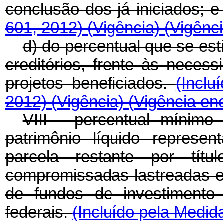
conclusão dos já iniciados; 
601, 2012)
(Vigência)
(Vigênc
d) do percentual que se est
creditórios, frente às neces
projetos beneficiados.
(Inclu
2012)
(Vigência)
(Vigência en
VIII - percentual mínimo
patrimônio líquido represen
parcela restante por títul
compromissadas lastreadas em
de fundos de investimento 
federais.
(Incluído pela Medid