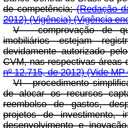
de competência;
(Redação da
2012)
(Vigência)
(Vigência en
V - comprovação de que
imobiliários estejam regi
devidamente autorizado pel
CVM, nas respectivas áreas 
nº 12.715, de 2012)
(Vide MP 
VI - procedimento simplif
de alocar os recursos cap
reembolso de gastos, desp
projetos de investimento, 
desenvolvimento e inovaçã