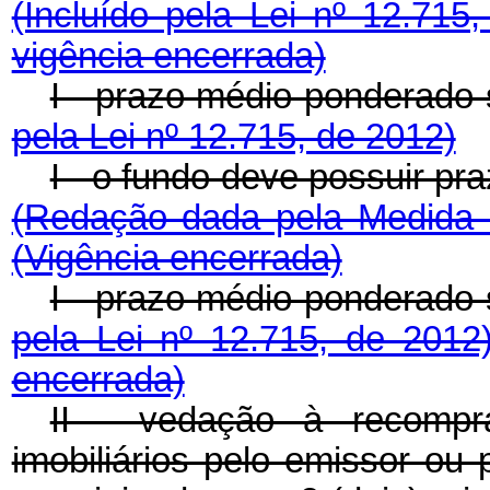
(Incluído pela Lei nº 12.71
vigência encerrada)
I - prazo médio ponderado 
pela Lei nº 12.715, de 2012)
I - o fundo deve possuir pr
(Redação dada pela Medida 
(Vigência encerrada)
I - prazo médio ponderado 
pela Lei nº 12.715, de 201
encerrada)
II - vedação à recompra
imobiliários pelo emissor ou 