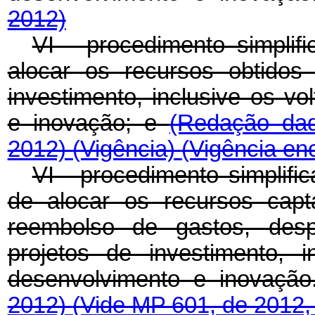
2012)
VI - procedimento simplif
alocar os recursos obtido
investimento, inclusive os v
e inovação; e
(Redação dad
2012)
(Vigência)
(Vigência en
VI - procedimento simplif
de alocar os recursos cap
reembolso de gastos, desp
projetos de investimento, 
desenvolvimento e inovaçã
2012)
(Vide MP 601, de 2012,