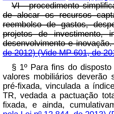
VI - procedimento simplif
de alocar os recursos cap
reembolso de gastos, despe
projetos de investimento, 
desenvolvimento e inovação
de 2012)
(Vide MP 601, de 20
§ 1º Para fins do disposto
valores mobiliários deverão
pré-fixada, vinculada a índi
TR, vedada a pactuação tota
fixada, e ainda, cumulativa