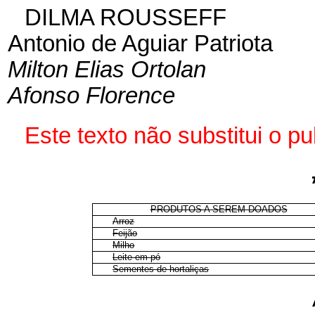
DILMA ROUSSEFF
Antonio de Aguiar Patriota
Milton Elias Ortolan
Afonso Florence
Este texto não substitui o 
PRODUTOS A SEREM DOADOS
Arroz
Feijão
Milho
Leite em pó
Sementes de hortaliças