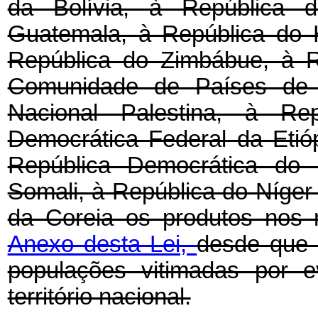
da Bolívia, à República 
Guatemala, à República do H
República do Zimbábue, à R
Comunidade de Países de L
Nacional Palestina, à Re
Democrática Federal da Etióp
República Democrática do 
Somali, à República do Níger
da Coreia os produtos nos re
Anexo desta Lei,
desde que 
populações vitimadas por e
território nacional.