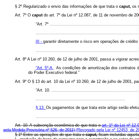
§ 2º Regularizado o envio das informações de que trata o
caput,
os 
Art. 7º O
caput
do art. 7º da Lei nº 12.087, de 11 de novembro de 200
“Art. 7º ........................................................................
...................................................................................
III -
garantir diretamente o risco em operações de crédito
.................................................................................
Art. 8º A Lei nº 10.260, de 12 de julho de 2001, passa a vigorar acres
“Art. 5º-A
.
As condições de amortização dos contratos d
do Poder Executivo federal.”
Art. 9º O § 13 do art. 10 da Lei nº 10.260, de 12 de julho de 2001, 
“Art. 10. ......................................................................
........................................................................
§ 13.
Os pagamentos de que trata este artigo serão efet
.................................................................................
Art. 10. A subvenção econômica de que trata o
art. 1º da Lei nº 1
pela Medida Provisória nº 526, de 2011)
(Revogado pela Lei nº 12453, de 2
§ 1º Entre as operações de que trata o
caput,
ficam incluídas aquel