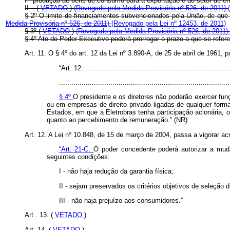
I - produção de bens de consumo para a exportação e ao setor de ene
II – (
VETADO
)
(Revogado pela Medida Provisória nº 526, de 2011)
§ 2º O limite de financiamentos subvencionados pela União, de que 
Medida Provisória nº 526, de 2011)
(Revogado pela Lei nº 12453, de 2011)
§ 3º (
VETADO
)
(Revogado pela Medida Provisória nº 526, de 2011
§ 4º Ato do Poder Executivo poderá prorrogar o prazo a que se refer
Art. 11. O § 4º do art. 12 da Lei nº 3.890-A, de 25 de abril de 1961,
“Art. 12. ......................................................................
...................................................................................
§ 4º
O presidente e os diretores não poderão exercer fun
ou em empresas de direito privado ligadas de qualquer forma
Estados, em que a Eletrobras tenha participação acionária, 
quanto ao percebimento de remuneração.” (NR)
Art. 12. A Lei nº 10.848, de 15 de março de 2004, passa a vigorar ac
“Art. 21-C.
O poder concedente poderá autorizar a mud
seguintes condições:
I - não haja redução da garantia física;
II - sejam preservados os critérios objetivos de seleção d
III - não haja prejuízo aos consumidores.”
Art
. 13. (
VETADO
)
Art. 14.
(
VETADO
)