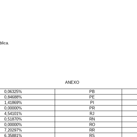
blica.
ANEXO
0,06325%
PB
0,84688%
PE
1,41869%
PI
0,00000%
PR
4,54101%
RJ
0,51870%
RN
0,00000%
RO
7,20297%
RR
6,35881%
RS