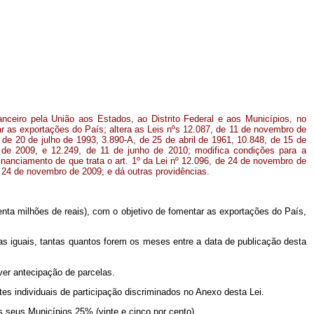
anceiro pela União aos Estados, ao Distrito Federal e aos Municípios, no
r as exportações do País; altera as Leis nºs 12.087, de 11 de novembro de
 de 20 de julho de 1993, 3.890-A, de 25 de abril de 1961, 10.848, de 15 de
de 2009, e 12.249, de 11 de junho de 2010; modifica condições para a
anciamento de que trata o art. 1º da Lei nº 12.096, de 24 de novembro de
e 24 de novembro de 2009; e dá outras providências.
enta milhões de reais), com o objetivo de fomentar as exportações do País,
las iguais, tantas quantos forem os meses entre a data de publicação desta
ver antecipação de parcelas.
tes individuais de participação discriminados no Anexo desta Lei.
s seus Municípios 25% (vinte e cinco por cento).