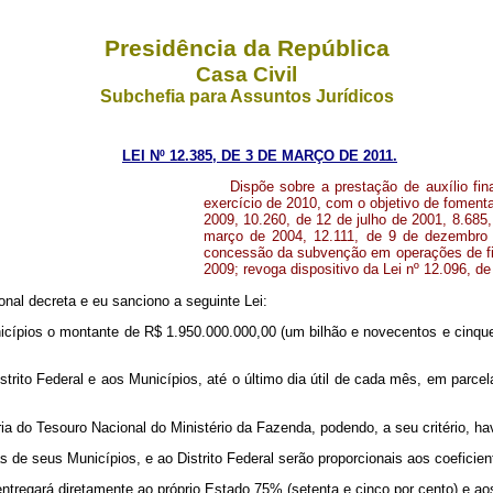
Presidência da República
Casa Civil
Subchefia para Assuntos Jurídicos
LEI Nº 12.385, DE 3 DE MARÇO DE 2011.
Dispõe sobre a prestação de auxílio fin
exercício de 2010, com o objetivo de fomenta
2009, 10.260, de 12 de julho de 2001, 8.685,
março de 2004, 12.111, de 9 de dezembro 
concessão da subvenção em operações de fin
2009; revoga dispositivo da Lei nº 12.096, d
nal decreta e eu sanciono a seguinte Lei:
unicípios o montante de R$ 1.950.000.000,00 (um bilhão e novecentos e cinqu
strito Federal e aos Municípios, até o último dia útil de cada mês, em parce
ria do Tesouro Nacional do Ministério da Fazenda, podendo, a seu critério, ha
s de seus Municípios, e ao Distrito Federal serão proporcionais aos coeficien
ntregará diretamente ao próprio Estado 75% (setenta e cinco por cento) e ao