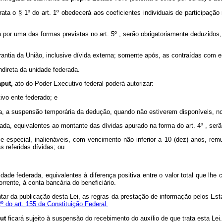
rata o § 1º do art. 1º obedecerá aos coeficientes individuais de participaçã
a por uma das formas previstas no art. 5º , serão obrigatoriamente deduzidos,
antia da União, inclusive dívida externa; somente após, as contraídas com en
indireta da unidade federada.
aput,
ato do Poder Executivo federal poderá autorizar:
ivo ente federado; e
eta, a suspensão temporária da dedução, quando não estiverem disponíveis, n
da, equivalentes ao montante das dívidas apurado na forma do art. 4º , serão
rie especial, inalienáveis, com vencimento não inferior a 10 (dez) anos, re
 referidas dívidas; ou
e federada, equivalentes à diferença positiva entre o valor total que lhe c
orrente, à conta bancária do beneficiário.
contar da publicação desta Lei, as regras da prestação de informação pelos Es
º do art. 155 da Constituição Federal.
put
ficará sujeito à suspensão do recebimento do auxílio de que trata esta Lei