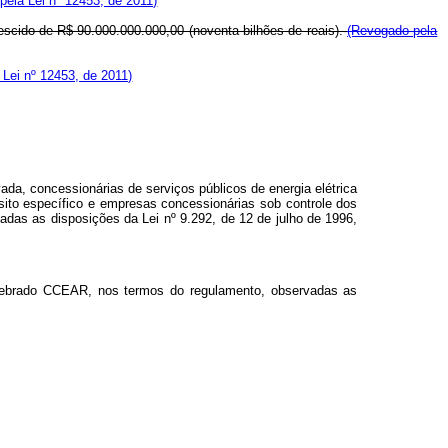
pela Lei nº 12453, de 2011)
rescido de R$ 90.000.000.000,00 (noventa bilhões de reais).
(Revogado pela
Lei nº 12453, de 2011)
da, concessionárias de serviços públicos de energia elétrica
ósito específico e empresas concessionárias sob controle dos
adas as disposições da Lei nº 9.292, de 12 de julho de 1996,
celebrado CCEAR,
nos termos do regulamento, observadas as