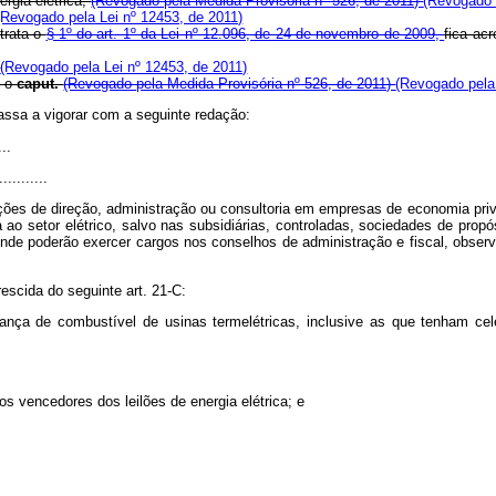
rgia elétrica;
(Revogado pela Medida Provisória nº 526, de 2011)
(Revogado 
(Revogado pela Lei nº 12453, de 2011)
trata o
§ 1º do art. 1º da Lei nº 12.096, de 24 de novembro de 2009,
fica ac
)
(Revogado pela Lei nº 12453, de 2011)
e o
caput.
(Revogado pela Medida Provisória nº 526, de 2011)
(Revogado pela 
 passa a vigorar com a seguinte redação:
...
...........
ções de direção, administração ou consultoria em empresas de economia priva
 ao setor elétrico, salvo nas subsidiárias, controladas, sociedades de prop
onde poderão exercer cargos nos conselhos de administração e fiscal, observ
rescida do seguinte art. 21-C:
ança de combustível de usinas termelétricas, inclusive as que tenham 
os vencedores dos leilões de energia elétrica; e