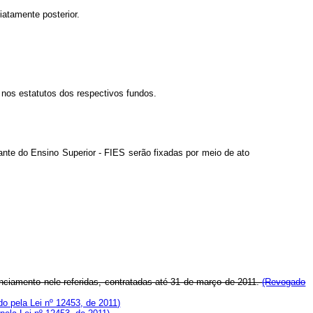
iatamente posterior.
a nos estatutos dos respectivos fundos.
te do Ensino Superior - FIES serão fixadas por meio de ato
nciamento nele referidas, contratadas até 31 de março de 2011.
(Revogado
o pela Lei nº 12453, de 2011)