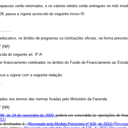
repasses serão retomados, e os valores retidos serão entregues no mês imed
9, passa a vigorar acrescido do seguinte inciso III:
.
...........
 educativo, no âmbito de programas ou instituições oficiais, na forma previst
..” (NR)
cida do seguinte art. 5º-A:
e financiamento celebrados no âmbito do Fundo de Financiamento ao Estudan
passa a vigorar com a seguinte redação:
..
uados nos termos das normas fixadas pelo Ministério da Fazenda.
..” (NR)
2.096, de 24 de novembro de 2009,
poderá ser concedida às operações de fina
011)
as destinadas à :
(Revogado pela Medida Provisória nº 526, de 2011)
(Revogad