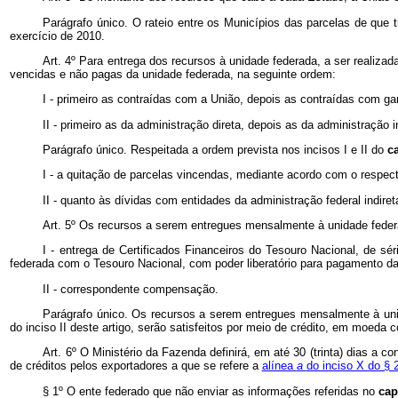
Parágrafo único. O rateio entre os Municípios das parcelas de que t
exercício de 2010.
Art. 4º Para entrega dos recursos à unidade federada, a ser realizad
vencidas e não pagas da unidade federada, na seguinte ordem:
I - primeiro as contraídas com a União, depois as contraídas com gar
II - primeiro as da administração direta, depois as da administração 
Parágrafo único. Respeitada a ordem prevista nos incisos I e II do
c
I - a quitação de parcelas vincendas, mediante acordo com o respect
II - quanto às dívidas com entidades da administração federal indir
Art. 5º Os recursos a serem entregues mensalmente à unidade federa
I - entrega de Certificados Financeiros do Tesouro Nacional, de sé
federada com o Tesouro Nacional, com poder liberatório para pagamento das
II - correspondente compensação.
Parágrafo único. Os recursos a serem entregues mensalmente à unidad
do inciso II deste artigo, serão satisfeitos por meio de crédito, em moeda c
Art. 6º O Ministério da Fazenda definirá, em até 30 (trinta) dias a 
de créditos pelos exportadores a que se refere a
alínea
a
do inciso X do § 2
§ 1º O ente federado que não enviar as informações referidas no
ca