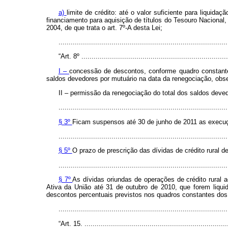
a)
limite de crédito: até o valor suficiente para liquid
financiamento para aquisição de títulos do Tesouro Nacional,
2004, de que trata o art. 7º-A desta Lei;
..................................................................................
“Art. 8º
........................................................................
I –
concessão de descontos, conforme quadro constante 
saldos devedores por mutuário na data da renegociação, obser
II – permissão da renegociação do total dos saldos dev
...................................................................................
§ 3º
Ficam suspensos até 30 de junho de 2011 as execuções
...................................................................................
§ 5º
O prazo de prescrição das dívidas de crédito rural de
...................................................................................
§ 7º
As dívidas oriundas de operações de crédito rural
Ativa da União até 31 de outubro de 2010, que forem liqui
descontos percentuais previstos nos quadros constantes dos
..................................................................................
“Art. 15. ........................................................................