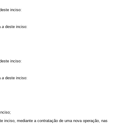
deste inciso:
a
a
deste inciso:
deste inciso:
a
a
deste inciso:
inciso;
te inciso, mediante a contratação de uma nova operação, nas