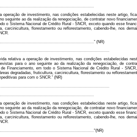
.............................................................................
a a operação de investimento, nas condições estabelecidas neste artigo, fic
 ano seguinte ao da realização da renegociação, de contratar novo financiame
odo o Sistema Nacional de Crédito Rural - SNCR, exceto quando esse financi
ra, carcinicultura, florestamento ou reflorestamento, cabendo-lhe, nos de
SNCR.
..............................................................................” (NR)
........................................................................................
vida relativa a operação de investimento, nas condições estabelecidas nest
previstas para o ano seguinte ao da realização da renegociação, de contr
is de Financiamento, em todo o Sistema Nacional de Crédito Rural - SNCR
reas degradadas, fruticultura, carcinicultura, florestamento ou reflorestam
mpeditivas para com o SNCR.” (NR)
........................................................................................
.............................................................................
a a operação de investimento, nas condições estabelecidas neste artigo, fic
 ano seguinte ao da realização da renegociação, de contratar novo financiame
odo o Sistema Nacional de Crédito Rural - SNCR, exceto quando esse financi
ra, carcinicultura, florestamento ou reflorestamento, cabendo-lhe, nos de
SNCR.
..............................................................................."(NR)