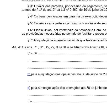
§ 3º O valor das parcelas, por ocasião do pagamento, se
termos do § 1º do art. 2º da Lei nº 9.469, de 10 de julho de 1
§ 4º Os bens penhorados em garantia da execução deverão 
§ 5º Caberá a cada parte arcar com os honorários de s
§ 6º Fica a União, por intermédio da Advocacia-Geral da U
as providências necessárias no sentido de facilitar o process
§ 7º A liquidação e a renegociação de que trata este art
Art. 4º Os arts. 7º , 8º , 15, 29, 30 e 31 e os títulos dos Anexos II
“Art. 7º
........................................................................
I –
..............................................................................
...................................................................................
b)
para a liquidação das operações até 30 de junho de 2
...................................................................................
c)
para a renegociação das operações até 30 de junho de
...................................................................................
II – .............................................................................