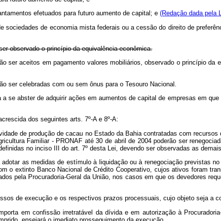
diantamentos efetuados para futuro aumento de capital; e
(Redação dada pela L
s de sociedades de economia mista federais ou a cessão do direito de prefer
ser observado o princípio da equivalência econômica.
rão ser aceitos em pagamento valores mobiliários, observado o princípio da 
ão ser celebradas com ou sem ônus para o Tesouro Nacional.
a a se abster de adquirir ações em aumentos de capital de empresas em que po
acrescida dos seguintes arts. 7º-A e 8º-A:
atividade de produção de cacau no Estado da Bahia contratadas com recursos
icultura Familiar - PRONAF até 30 de abril de 2004 poderão ser renegociad
nidas no inciso III do art. 7º desta Lei, devendo ser observadas as demais c
adotar as medidas de estímulo à liquidação ou à renegociação previstas no a
com o extinto Banco Nacional de Crédito Cooperativo, cujos ativos foram tran
ados pela Procuradoria-Geral da União, nos casos em que os devedores reque
sos de execução e os respectivos prazos processuais, cujo objeto seja a cobr
importa em confissão irretratável da dívida e em autorização à Procurado
mprido, ensejará o imediato prosseguimento da execução.