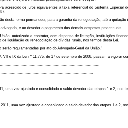
rá acrescido de juros equivalentes à taxa referencial do Sistema Especial de
997.
desta forma permanecer, para a garantia da renegociação, até a quitação int
eu advogado, e ao devedor o pagamento das demais despesas processuais.
nião, autorizada a contratar, com dispensa de licitação, instituições finance
o de liquidação ou renegociação de dívidas rurais, nos termos desta Lei.
igo serão regulamentadas por ato do Advogado-Geral da União.”
I, V, VII e IX da Lei nº 11.775, de 17 de setembro de 2008, passam a vigorar c
........................................................................................
..................................................................................
.............................................................................
011, uma vez ajustado e consolidado o saldo devedor das etapas 1 e 2, nos t
.............................................................................
 2011, uma vez ajustado e consolidado o saldo devedor das etapas 1 e 2, no
.............................................................................
...................................................................................