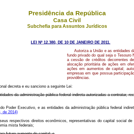
Presidência da República
Casa Civil
Subchefia para Assuntos Jurídicos
LEI Nº 12.380, DE 10 DE JANEIRO DE 2011.
Autoriza a União e as entidades d
fundo privado do qual seja o Tesouro 
a cessão de créditos decorrentes d
alocação prioritária de ações em ofe
ações em aumentos de capital; auto
empresas em que possua participação 
providências.
nal decreta e eu sanciono a seguinte Lei:
tidades da administração pública federal indireta autorizadas a contratar, r
 do Poder Executivo, e as entidades da administração pública federal indire
, de 2014)
seus respectivos direitos econômicos, representativas do capital social d
mia mista federais;
ra futuro aumento de capital; e