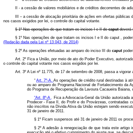
II - a cessão de valores mobiliários e de créditos decorrentes de a
III – a cessão de alocação prioritária de ações em ofertas pública
nos casos exigidos por lei, o controle do capital votante.
§ 1º Nas operações de que tratam os incisos I e II do
caput
deverá 
§ 1º Nas operações de que tratam os incisos I e II do
caput
, pode
(Redação dada pela Lei nº 13.043, de 2014)
§ 2º As operações efetuadas ao amparo do inciso III do
caput
poder
Art. 2º Fica a União, por meio de ato do Poder Executivo, autorizad
o controle do capital votante nos casos exigidos por lei.
Art. 3º A Lei nº 11.775, de 17 de setembro de 2008, passa a vigorar 
“
Art. 7º-A.
As operações de crédito rural destinadas à 
ou ao amparo do Programa Nacional de Fortalecimento da Agr
do Programa de Recuperação da Lavoura Cacaueira Baiana, defi
“Art. 8º-A
.
Fica a Advocacia-Geral da União autorizada a 
Prodecer - Fase II, do Profir e do Provárzeas, contratadas 
não inscritos na Dívida Ativa da União estejam sendo execut
31 de janeiro de 2011.
§ 1º Ficam suspensos até 31 de janeiro de 2011 os proces
§ 2º A adesão à renegociação de que trata este artigo 
execução até o efetivo cumprimento do ajuste que, se descu