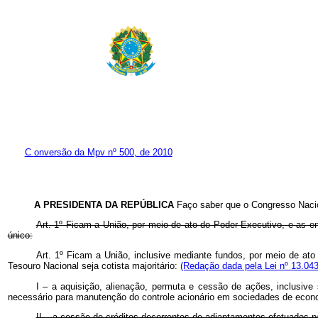
C
onversão da Mpv nº 500, de 2010
A PRESIDENTA DA REPÚBLICA
Faço saber que o Congresso Nacio
Art. 1º Ficam a União, por meio de ato do Poder Executivo, e as en
único:
Art. 1º Ficam a União, inclusive mediante fundos, por meio de ato
Tesouro Nacional seja cotista majoritário:
(Redação dada pela Lei nº 13.043
I – a aquisição, alienação, permuta e cessão de ações, inclusive 
necessário para manutenção do controle acionário em sociedades de econo
II – a cessão de créditos decorrentes de adiantamentos efetuados pa