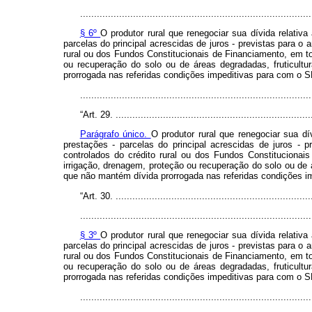
...................................................................................
§ 6º
O produtor rural que renegociar sua dívida relativ
parcelas do principal acrescidas de juros - previstas para o
rural ou dos Fundos Constitucionais de Financiamento, em t
ou recuperação do solo ou de áreas degradadas, fruticultu
prorrogada nas referidas condições impeditivas para com o 
..................................................................................
“Art. 29. ........................................................................
Parágrafo único.
O produtor rural que renegociar sua dí
prestações - parcelas do principal acrescidas de juros - 
controlados do crédito rural ou dos Fundos Constituciona
irrigação, drenagem, proteção ou recuperação do solo ou de á
que não mantém dívida prorrogada nas referidas condições i
“Art. 30. ........................................................................
...................................................................................
§ 3º
O produtor rural que renegociar sua dívida relativ
parcelas do principal acrescidas de juros - previstas para o
rural ou dos Fundos Constitucionais de Financiamento, em t
ou recuperação do solo ou de áreas degradadas, fruticultu
prorrogada nas referidas condições impeditivas para com o 
.................................................................................