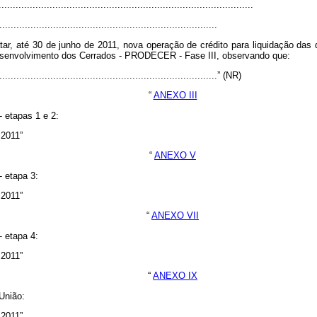
........................................................................................
.............................................................................
tar, até 30 de junho de 2011, nova operação de crédito para liquidação das 
esenvolvimento dos Cerrados - PRODECER - Fase III, observando que:
..............................................................................” (NR)
“
ANEXO III
 etapas 1 e 2:
 2011”
“
ANEXO V
 etapa 3:
 2011”
“
ANEXO VII
 etapa 4:
 2011”
“
ANEXO IX
União:
 2011”