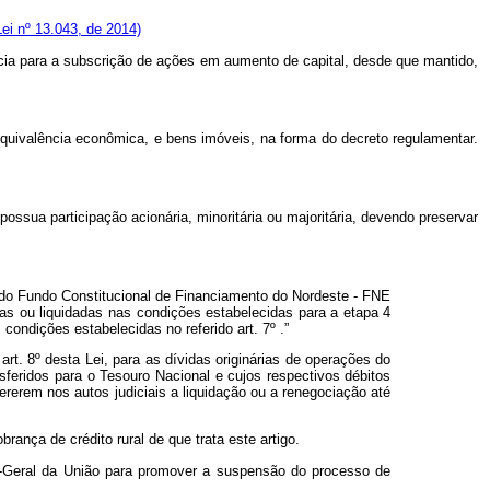
ei nº 13.043, de 2014)
ência para a subscrição de ações em aumento de capital, desde que mantido,
equivalência econômica, e bens imóveis, na forma do decreto regulamentar.
ssua participação acionária, minoritária ou majoritária, devendo preservar
 do Fundo Constitucional de Financiamento do Nordeste - FNE
as ou liquidadas nas condições estabelecidas para a etapa 4
ondições estabelecidas no referido art. 7º .”
rt. 8º desta Lei, para as dívidas originárias de operações do
sferidos para o Tesouro Nacional e cujos respectivos débitos
rerem nos autos judiciais a liquidação ou a renegociação até
ança de crédito rural de que trata este artigo.
ria-Geral da União para promover a suspensão do processo de