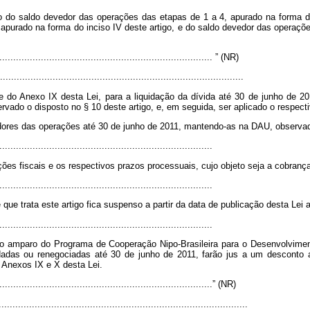
ação do saldo devedor das operações das etapas de 1 a 4, apurado na forma d
 apurado na forma do inciso IV deste artigo, e do saldo devedor das operaçõe
..............................................................................
” (NR)
........................................................................................
do Anexo IX desta Lei, para a liquidação da dívida até 30 de junho de 20
vado o disposto no § 10 deste artigo, e, em seguida, ser aplicado o respectiv
edores das operações até 30 de junho de 2011, mantendo-as na DAU, observa
.............................................................................
 fiscais e os respectivos prazos processuais, cujo objeto seja a cobrança de
.............................................................................
 que trata este artigo fica suspenso a partir da data de publicação desta Lei 
.............................................................................
 ao amparo do Programa de Cooperação Nipo-Brasileira para o Desenvolvime
dadas ou renegociadas até 30 de junho de 2011, farão jus a um desconto 
 Anexos IX e X desta Lei.
..............................................................................” (NR)
........................................................................................