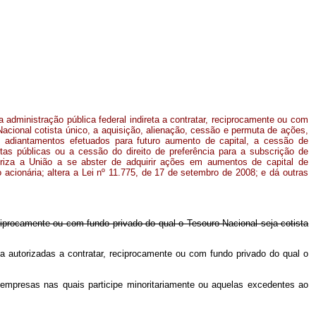
a administração pública federal indireta a contratar, reciprocamente ou com
Nacional cotista único, a aquisição, alienação, cessão e permuta de ações,
e adiantamentos efetuados para futuro aumento de capital, a cessão de
rtas públicas ou a cessão do direito de preferência para a subscrição de
riza a União a se abster de adquirir ações em aumentos de capital de
acionária; altera a Lei nº 11.775, de 17 de setembro de 2008; e dá outras
eciprocamente ou com fundo privado do qual o Tesouro Nacional seja cotista
ta autorizadas a contratar, reciprocamente ou com fundo privado do qual o
e empresas nas quais participe minoritariamente ou aquelas excedentes ao