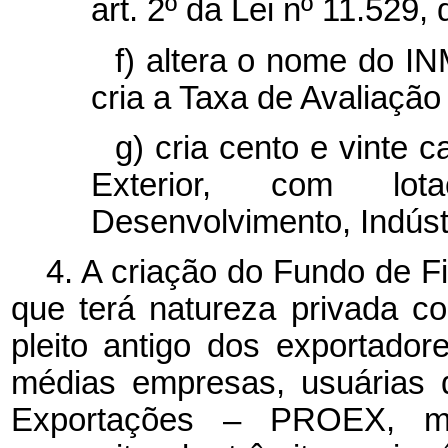
art. 2º da Lei nº 11.529,
f)
altera o nome do I
cria a Taxa de Avaliaçã
g) cria cento e vinte 
Exterior, com lot
Desenvolvimento, Indústr
4. A criação do Fundo de 
que terá natureza privada c
pleito antigo dos exportado
médias empresas, usuárias 
Exportações – PROEX, mo