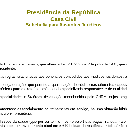
Presidência da República
Casa Civil
Subchefia para Assuntos Jurídicos
rovisória em anexo, que altera a Lei nº 6.932, de 7de julho de 1981, que di
residente.
tar as regras relacionadas aos benefícios concedidos aos médicos residentes, a
 longa duração, que permite a qualificação do médico nas diferentes espec
cos para o exercício profissional especializado responsável e de qualidad
 especialidades e 54 áreas de atuação reconhecidas pela CNRM, cujos pro
damentado essencialmente no treinamento em serviço, há uma situação híbrid
nculo empregatício.
fissões da saúde (que por Lei têm o mesmo valor) são pagas, na sua maiori
 país, com um investimento atual em 5.610 bolsas de residência médica/mês 