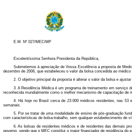
E.M. Nº 027/MEC/MP
Excelentíssima Senhora Presidenta da República,
Submetemos à apreciação de Vossa Excelência a proposta de Medida P
dezembro de 2006, que estabeleceu o valor da bolsa concedida ao médico 
2. O objetivo principal da proposta é alterar o valor da bolsa e ajus
3. A Residência Médica é um programa de treinamento em serviço de
reconhecida mundialmente como o melhor mecanismo de capacitação de médi
4. Há hoje no Brasil cerca de 23.000 médicos residentes, nas 53
semanais.
5. Por se tratar de uma modalidade de ensino de pós-graduação fun
com características de bolsa-trabalho, sem qualquer estabelecimento de ví
6. As bolsas de residentes médicos e de residentes das demais pro
governo, sendo que o MEC constitui o maior financiador de residência do