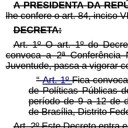
A PRESIDENTA DA REP
lhe confere o art. 84, inciso V
DECRETA:
Art. 1º O art. 1º do Decr
convoca a 2ª Conferência N
Juventude, passa a vigorar c
“
Art. 1º
Fica convoca
de Políticas Públicas 
período de 9 a 12 de 
de Brasília,
Distrito
Fed
Art. 2º Este Decreto entra 