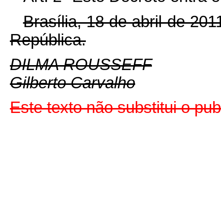
Brasília, 18 de abril de 20
República.
DILMA ROUSSEFF
Gilberto Carvalho
Este texto não substitui o p