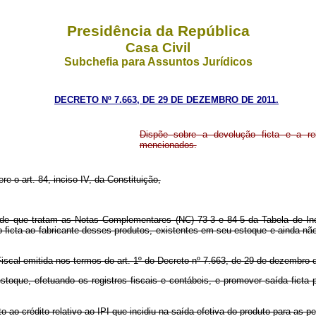
Presidência da República
Casa Civil
Subchefia para Assuntos Jurídicos
DECRETO Nº 7.663, DE 29 DE DEZEMBRO DE 2011.
Dispõe sobre a devolução ficta e a re
mencionados.
re o art. 84, inciso IV, da Constituição,
s de que tratam as Notas Complementares (NC) 73-3 e 84-5 da Tabela de Inc
o ficta ao fabricante desses produtos, existentes em seu estoque e ainda n
iscal emitida nos termos do art. 1º do Decreto nº 7.663, de 29 de dezembro 
stoque, efetuando os registros fiscais e contábeis, e promover saída ficta
to ao crédito relativo ao IPI que incidiu na saída efetiva do produto para as p