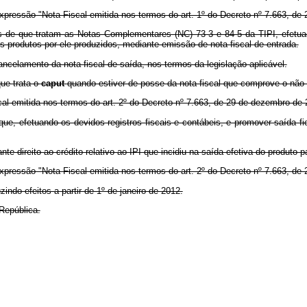
expressão "Nota Fiscal emitida nos termos do art. 1º do Decreto nº 7.663, de
tos de que tratam as Notas Complementares (NC) 73-3 e 84-5 da TIPI, efetu
os produtos por ele produzidos, mediante emissão de nota fiscal de entrada.
ncelamento da nota fiscal de saída, nos termos da legislação aplicável.
que trata o
caput
quando estiver de posse da nota fiscal que comprove o não-
cal emitida nos termos do art. 2º do Decreto nº 7.663, de 29 de dezembro de 
que, efetuando os devidos registros fiscais e contábeis, e promover saída f
nte direito ao crédito relativo ao IPI que incidiu na saída efetiva do produto p
expressão "Nota Fiscal emitida nos termos do art. 2º do Decreto nº 7.663, de 
indo efeitos a partir de 1º de janeiro de 2012.
República.