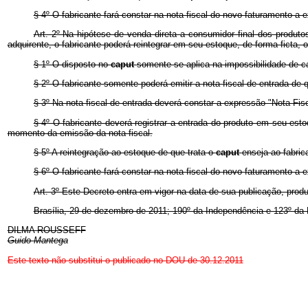
§ 4º O fabricante fará constar na nota fiscal do novo faturamento a 
Art. 2º Na hipótese de venda direta a consumidor final dos produ
adquirente, o fabricante poderá reintegrar em seu estoque, de forma ficta, 
§ 1º O disposto no
caput
somente se aplica na impossibilidade de ca
§ 2º O fabricante somente poderá emitir a nota fiscal de entrada de 
§ 3º Na nota fiscal de entrada deverá constar a expressão "Nota Fis
§ 4º O fabricante deverá registrar a entrada do produto em seu esto
momento da emissão da nota fiscal.
§ 5º A reintegração ao estoque de que trata o
caput
enseja ao fabrica
§ 6º O fabricante fará constar na nota fiscal do novo faturamento a 
Art. 3º Este Decreto entra em vigor na data de sua publicação, produz
Brasília, 29 de dezembro de 2011; 190º da Independência e 123º da 
DILMA ROUSSEFF
Guido Mantega
Este texto não substitui o publicado no DOU de 30.12.2011