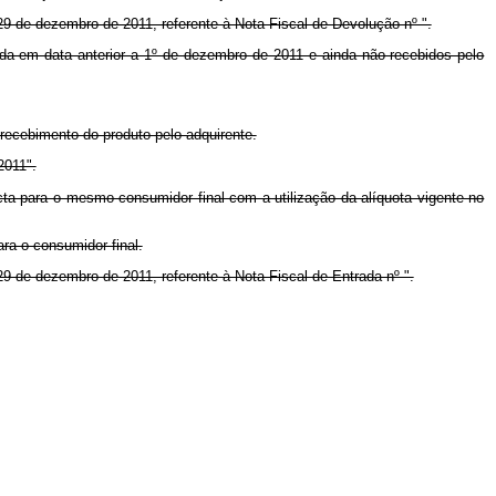
 29 de dezembro de 2011, referente à Nota Fiscal de Devolução nº ".
ada em data anterior a 1º de dezembro de 2011 e ainda não recebidos pelo
recebimento do produto pelo adquirente.
2011".
icta para o mesmo consumidor final com a utilização da alíquota vigente no
ara o consumidor final.
29 de dezembro de 2011, referente à Nota Fiscal de Entrada nº ".