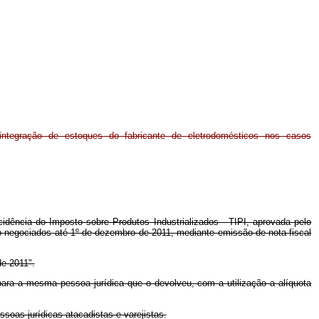
integração de estoques do fabricante de eletrodomésticos nos casos
idência do Imposto sobre Produtos Industrializados - TIPI, aprovada pelo
ão negociados até 1º de dezembro de 2011, mediante emissão de nota fiscal
de 2011".
 para a mesma pessoa jurídica que o devolveu, com a utilização a alíquota
essoas jurídicas atacadistas e varejistas.