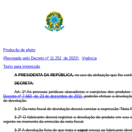
Produção de efeito
(Revogado pelo Decreto nº 11.252, de 2022)
Vigência
Texto para impressão
A PRESIDENTA DA REPÚBLICA,
no uso da atribuição que lhe confe
DECRETA:
Art. 1º As pessoas jurídicas atacadistas e varejistas dos produto
Decreto nº 7.660, de 23 de dezembro de 2011,
poderão efetuar a devoluçã
de devolução.
§ 1º Da nota fiscal de devolução deverá constar a expressão "Nota F
§ 2º O fabricante deverá registrar a devolução do produto em seu e
vigente no momento da emissão da nota fiscal.
§ 3º A devolução ficta de que trata o
caput
enseja ao fabricante direi