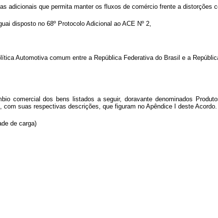
adicionais que permita manter os fluxos de comércio frente a distorções c
guai disposto no 68º Protocolo Adicional ao ACE Nº 2,
a Política Automotiva comum entre a República Federativa do Brasil e a Repúbl
mbio comercial dos bens listados a seguir, doravante denominados Produ
m suas respectivas descrições, que figuram no Apêndice I deste Acordo.
ade de carga)