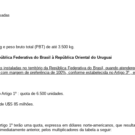
lsadas
g e peso bruto total (PBT) de até 3.500 kg.
blica Federativa do Brasil à República Oriental do Uruguai
instaladas no território da República Federativa do Brasil, quando atender
 com margem de preferência de 100%, conforme estabelecida no Artigo 3º , e
 Artigo 1º : quota de 6.500 unidades.
a de U$S 85 milhões.
o Artigo 1º terão uma quota, expressa em dólares norte-americanos, que resu
imediatamente anterior, pelos multiplicadores da tabela a seguir: