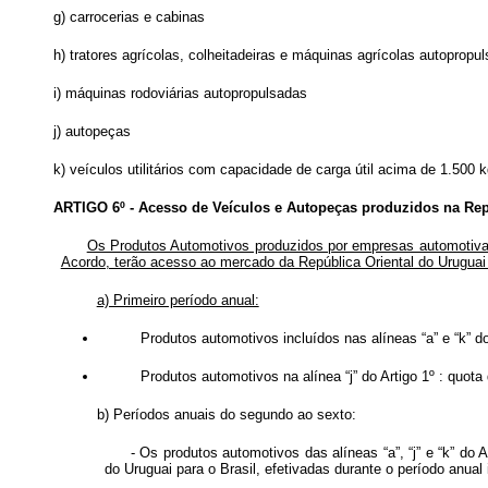
g) carrocerias e cabinas
h) tratores agrícolas, colheitadeiras e máquinas agrícolas autopropu
i) máquinas rodoviárias autopropulsadas
j) autopeças
k) veículos utilitários com capacidade de carga útil acima de 1.500 k
ARTIGO 6º - Acesso de Veículos e Autopeças produzidos na Repú
Os Produtos Automotivos produzidos por empresas automotivas 
Acordo, terão acesso ao mercado da República Oriental do Uruguai
a) Primeiro período anual:
Produtos automotivos incluídos nas alíneas “a” e “k” do
Produtos automotivos na alínea “j” do Artigo 1º : quot
b) Períodos anuais do segundo ao sexto:
- Os produtos automotivos das alíneas “a”, “j” e “k” d
do Uruguai para o Brasil, efetivadas durante o período anual 