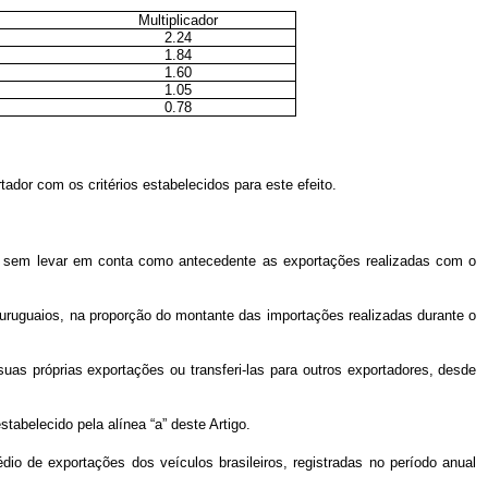
Multiplicador
2.24
1.84
1.60
1.05
0.78
tador com os critérios estabelecidos para este efeito.
ai, sem levar em conta como antecedente as exportações realizadas com o
s uruguaios, na proporção do montante das importações realizadas durante o
uas próprias exportações ou transferi-las para outros exportadores, desde
tabelecido pela alínea “a” deste Artigo.
o de exportações dos veículos brasileiros, registradas no período anual