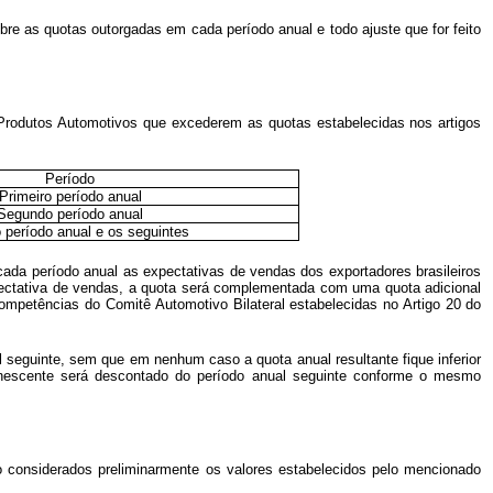
 as quotas outorgadas em cada período anual e todo ajuste que for feito
e Produtos Automotivos que excederem as quotas estabelecidas nos artigos
Período
Primeiro período anual
Segundo período anual
o período anual e os seguintes
cada período anual as expectativas de vendas dos exportadores brasileiros
xpectativa de vendas, a quota será complementada com uma quota adicional
mpetências do Comitê Automotivo Bilateral estabelecidas no Artigo 20 do
l seguinte, sem que em nenhum caso a quota anual resultante fique inferior
manescente será descontado do período anual seguinte conforme o mesmo
ão considerados preliminarmente os valores estabelecidos pelo mencionado