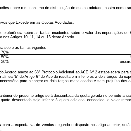
ões sobre o mecanismo de distribuição de quotas adotado, assim como sobre
tivos que Excederem as Quotas Acordadas.
e preferência sobre as tarifas incidentes sobre o valor das importações d
 nos Artigos 10, 11, 14 ou 15 deste Acordo.
a sobre as tarifas vigentes
70%
50%
30%
Terceir
0 do Acordo anexo ao 68º Protocolo Adicional ao ACE Nº 2 estabelecerá para 
alínea “b” do Artigo 6º do Acordo resultarem inferiores a dois terços da e
necessária para alcançar os dois terços mencionados e sem prejuízo das co
anterior do presente artigo será descontada da quota gerada no período anua
quota descontada seja inferior à quota adicional concedida, o valor re
s para a expectativa de vendas segundo o disposto no artigo anterior, ser
.