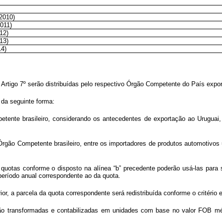
2010)
2011)
12)
13)
14)
o Artigo 7º serão distribuídas pelo respectivo Órgão Competente do País expor
 da seguinte forma:
petente brasileiro, considerando os antecedentes de exportação ao Urugu
o Órgão Competente brasileiro, entre os importadores de produtos automotivo
quotas conforme o disposto na alínea “b” precedente poderão usá-las para s
período anual correspondente ao da quota.
r, a parcela da quota correspondente será redistribuída conforme o critério es
o transformadas e contabilizadas em unidades com base no valor FOB médi