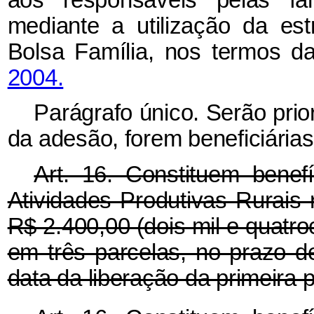
aos responsáveis pelas fam
mediante a utilização da e
Bolsa Família, nos termos 
2004.
Parágrafo único. Serão pri
da adesão, forem beneficiária
Art. 16. Constituem bene
Atividades Produtivas Rurais 
R$ 2.400,00 (dois mil e quatroc
em três parcelas, no prazo de
data da liberação da primeira p