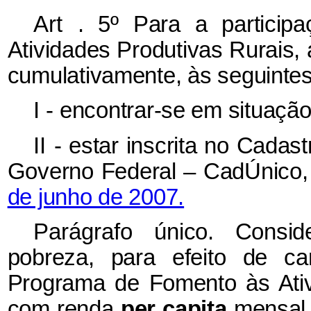
Art
. 5º Para a partici
Atividades Produtivas Rurais, 
cumulativamente, às seguinte
I
- encontrar-se em situaçã
II
- estar inscrita no Cada
Governo Federal – CadÚnico,
de junho de 2007.
Parágrafo
único. Consi
pobreza, para efeito de ca
Programa de Fomento às Ativi
com renda
per capita
mensal 