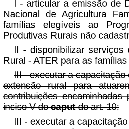
I - articular a emissão de
Nacional de Agricultura Fa
famílias elegíveis ao Pro
Produtivas Rurais não cadast
II - disponibilizar serviç
Rural - ATER para as famílias
III - executar a capacitação
extensão rural para atuar
contribuições encaminhadas 
inciso V do
caput
do art. 10;
III - executar a capacitaç