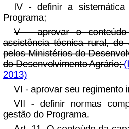
IV - definir a sistemátic
Programa;
V - aprovar o conteúdo
assistência técnica rural, 
pelos Ministérios do Desenvo
do Desenvolvimento Agrário;
(
2013)
VI - aprovar seu regimento i
VII - definir normas com
gestão do Programa.
Art. 11. O conteúdo da cap