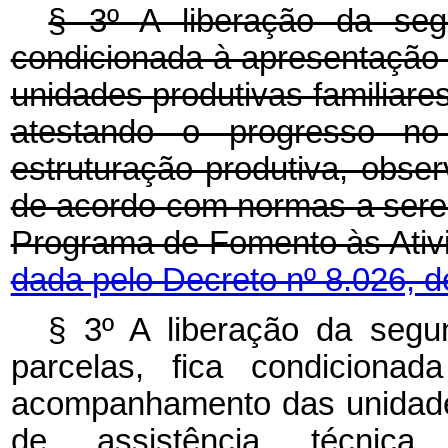
§ 3º
A liberação da seg
condicionada à apresentaçã
unidades produtivas familiares
atestando o progresso no
estruturação produtiva, obse
de acordo com normas a sere
Programa de Fomento às Ativ
dada pelo Decreto nº 8.026, d
§ 3º A liberação da segu
parcelas, fica condiciona
acompanhamento das unidades
de assistência técnic