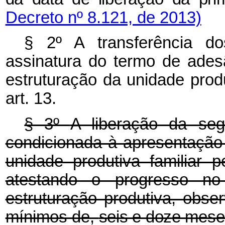
Decreto nº 8.121, de 2013)
§ 2º A transferência d
assinatura do termo de ades
estruturação da unidade produ
art. 13.
§ 3º
A liberação da seg
condicionada à apresentaçã
unidade produtiva familiar p
atestando o progresso no
estruturação produtiva, obse
mínimos de,
seis e doze meses