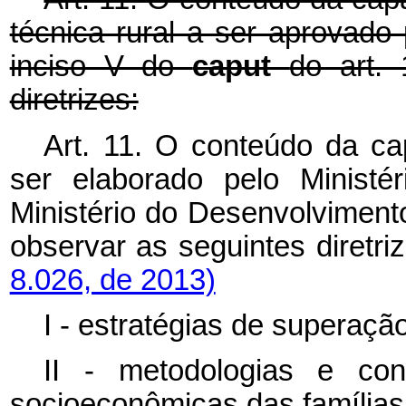
técnica rural a ser aprovado
inciso V do
caput
do art.
diretrizes:
Art. 11. O conteúdo da c
ser elaborado pelo Ministé
Ministério do Desenvolvimen
observar as seguintes diretri
8.026, de 2013)
I - estratégias de superaçã
II - metodologias e co
socioeconômicas das famílias