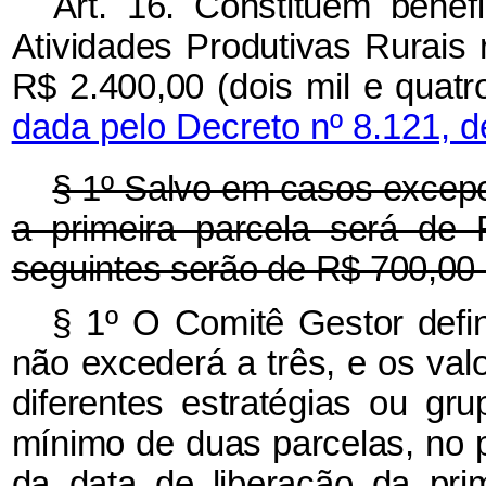
Art. 16. Constituem bene
Atividades Produtivas Rurais 
R$ 2.400,00 (dois mil e quatr
dada pelo Decreto nº 8.121, d
§ 1º Salvo em casos excepc
a primeira parcela será de 
seguintes serão de R$ 700,00 
§ 1º
O Comitê Gestor defin
não excederá a três, e os va
diferentes estratégias ou gr
mínimo de duas parcelas, no 
da data de liberação da pri