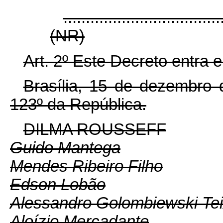
...................................
(NR)
Art. 2º Este Decreto entra 
Brasília, 15 de dezembro 
123º da República.
DILMA ROUSSEFF
Guido Mantega
Mendes Ribeiro Filho
Edson Lobão
Alessandro Golombiewski Tei
Aloízio Mercadante