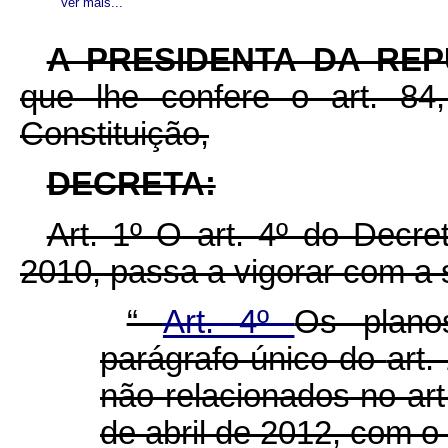
Ver mais...
A PRESIDENTA DA RE
que lhe confere o art. 84,
Constituição,
DECRETA:
Art. 1º O art. 4º do Decr
2010, passa a vigorar com a 
“
Art. 4º
Os plano
parágrafo único do
art.
não relacionados no art
de abril de 2012, com o