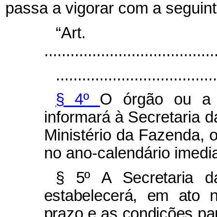
passa a vigorar com a seguin
“Ar
.......................................
.....................................
§ 4º
O órgão ou a e
informará à Secretaria d
Ministério da Fazenda, 
no ano-calendário imedia
§ 5º A Secretaria d
estabelecerá, em ato n
prazo e as condições pa