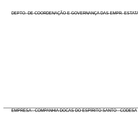
DEPTO. DE COORDENAÇÃO E GOVERNANÇA DAS EMPR. ESTAT
EMPRESA : COMPANHIA DOCAS DO ESPÍRITO SANTO - CODESA