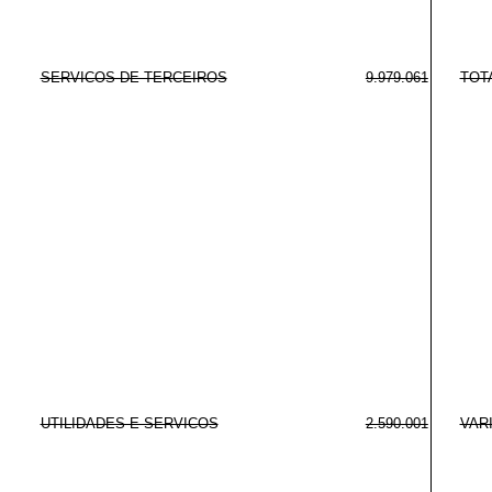
SERVICOS DE TERCEIROS
9.979.061
TOT
UTILIDADES E SERVICOS
2.590.001
VAR