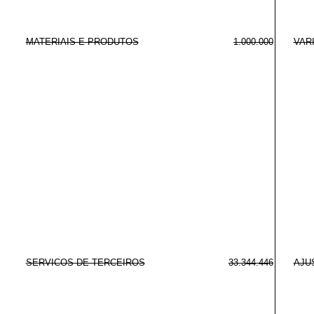
MATERIAIS E PRODUTOS
1.000.000
VAR
SERVICOS DE TERCEIROS
33.344.446
AJUS