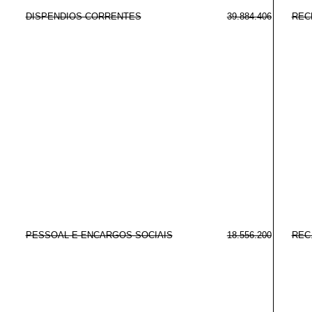
DISPENDIOS CORRENTES
39.884.406
REC
PESSOAL E ENCARGOS SOCIAIS
18.556.200
REC