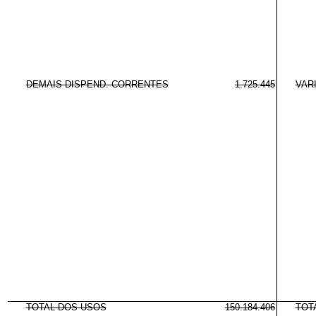
DEMAIS DISPEND. CORRENTES
1.725.445
VAR
TOTAL DOS USOS
150.184.406
TOT