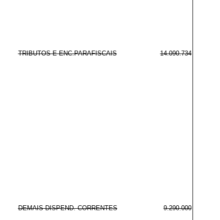
TRIBUTOS E ENC.PARAFISCAIS
14.090.734
DEMAIS DISPEND. CORRENTES
9.290.000