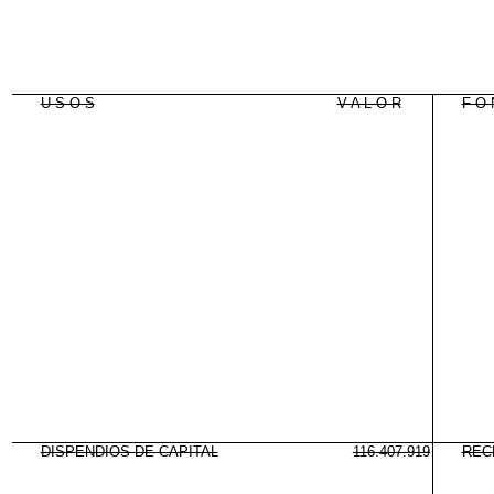
U S O S
V A L O R
F O 
DISPENDIOS DE CAPITAL
116.407.919
REC