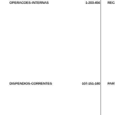
OPERACOES INTERNAS
1.203.456
REC
DISPENDIOS CORRENTES
107.151.180
PAR