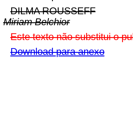
DILMA ROUSSEFF
Miriam Belchior
Este texto não substitui o 
Download para anexo