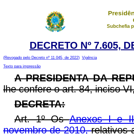
Presidên
Subchefia p
DECRETO Nº 7.605, D
(Revogado pelo Decreto nº 11.045, de 2022)
Vigência
Texto para impressão
A PRESIDENTA DA REP
lhe confere o art. 84, inciso VI
DECRETA:
Art. 1º Os
Anexos I e I
novembro de 2010,
relativos