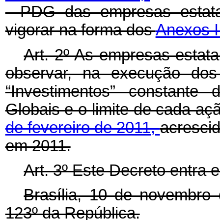
- PDG das empresas estata
vigorar na forma dos
Anexos I 
Art. 2º As empresas estata
observar, na execução dos 
“Investimentos” constante
Globais e o limite de cada a
de fevereiro de 2011,
acrescid
em 2011.
Art. 3º Este Decreto entra 
Brasília, 10 de novembro
123º da República.