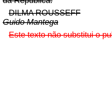
da República.
DILMA ROUSSEFF
Guido Mantega
Este texto não substitui o 