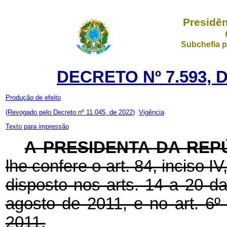
Presidên
Subchefia p
DECRETO Nº 7.593, 
Produção de efeito
(Revogado pelo Decreto nº 11.045, de 2022)
Vigência
Texto para impressão
A PRESIDENTA DA REP
lhe confere o art. 84, inciso I
disposto nos arts. 14 a 20 d
agosto de 2011, e no art. 6º
2011,