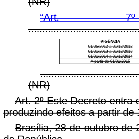
(NR)
“Art.
.......................................
VIGÊNCIA
01/05/2012 a 31/12/2012
01/01/2013 a 31/12/2013
01/01/2014 a 31/12/2014
A partir de 01/01/2015
...................................
(NR)
Art. 2º Este Decreto entra
produzindo efeitos a partir d
Brasília, 28 de outubro de