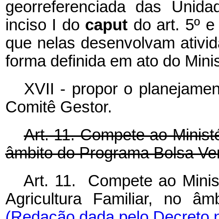
georreferenciada das Unida
inciso I do
caput
do art. 5º e
que nelas desenvolvam ativi
forma definida em ato do Minis
XVII - propor o planejame
Comitê Gestor.
Art. 11. Compete ao Minist
âmbito do Programa Bolsa Ve
Art. 11. Compete ao Minis
Agricultura Familiar, no 
(Redação dada pelo Decreto n