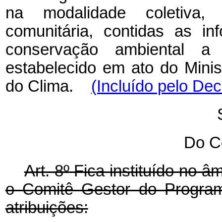
na modalidade coletiva, 
comunitária, contidas as i
conservação ambiental a 
estabelecido em ato do Mini
do Clima.
(Incluído pelo Dec
Do C
Art. 8º Fica instituído no 
o Comitê Gestor do Program
atribuições: