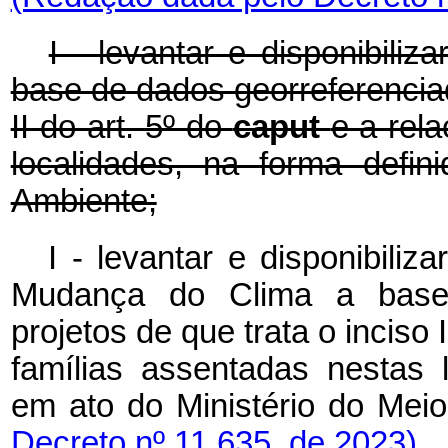
I - levantar e disponibili
base de dados georreferenciad
II do art. 5º do
caput
e a rel
localidades, na forma defi
Ambiente;
I - levantar e disponibili
Mudança do Clima a base 
projetos de que trata o inciso 
famílias assentadas nestas 
em ato do Ministério do M
Decreto nº 11.635, de 2023)