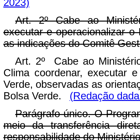
2023)
Art. 2º Cabe ao Ministé
executar e operacionalizar 
as indicações do Comitê Gest
Art. 2º Cabe ao Ministér
Clima coordenar, executar e
Verde, observadas as orient
Bolsa Verde.
(Redação dada 
Parágrafo único. O Progra
meio da transferência dire
responsabilidade do Ministéri