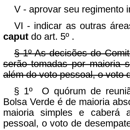
V - aprovar seu regimento i
VI - indicar as outras área
caput
do art. 5º .
§ 1º As decisões do Comi
serão tomadas por maioria s
além do voto pessoal, o voto
§ 1º O quórum de reuni
Bolsa Verde é de maioria abs
maioria simples e caberá 
pessoal, o voto de desemp