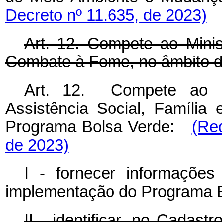
Decreto nº 11.635, de 2023)
Art. 12. Compete ao Minis
Combate à Fome, no âmbito d
Art. 12. Compete ao Mi
Assistência Social, Famíli
Programa Bolsa Verde:
(Re
de 2023)
I - fornecer informaçõe
implementação do Programa Bo
II - identificar, no Cadas