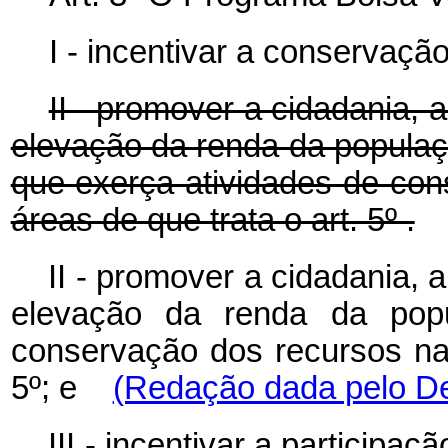
I - incentivar a conservaçã
II - promover a cidadania, 
elevação da renda da popula
que exerça atividades de con
áreas de que trata o art. 5º .
II -
promover a cidadania, a
elevação da renda da popu
conservação dos recursos nat
5º; e
(Redação dada pelo De
III - incentivar a participa