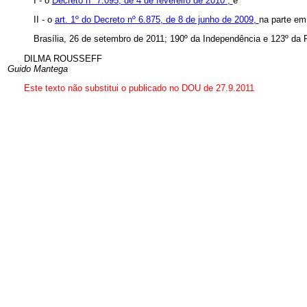
I - o
Decreto nº 7.095, de 4 de fevereiro de 2010 ;
e
II - o
art. 1º do Decreto nº 6.875, de 8 de junho de 2009,
na parte em
Brasília, 26 de setembro de 2011; 190º da Independência e 123º da 
DILMA ROUSSEFF
Guido Mantega
Este texto não substitui o publicado no DOU de 27.9.2011