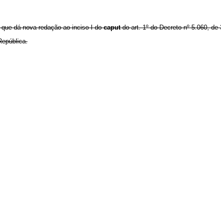
 que dá nova redação ao inciso I do
caput
do art. 1º do Decreto nº 5.060, de 
República.