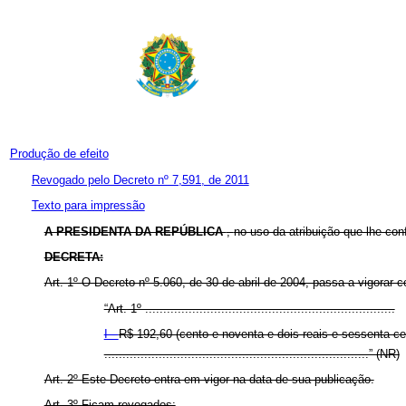
Produção de efeito
Revogado pelo Decreto nº 7,591, de 2011
Texto para impressão
A PRESIDENTA DA REPÚBLICA
,
no uso da atribuição que lhe conf
DECRETA:
Art. 1º O Decreto nº 5.060, de 30 de abril de 2004, passa a vigorar 
“Art. 1º .....................................................................
I -
R$ 192,60 (cento e noventa e dois reais e sessenta ce
.........................................................................” (NR)
Art. 2º Este Decreto entra em vigor na data de sua publicação.
Art. 3º Ficam revogados: