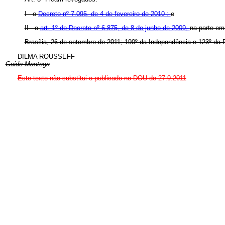
I - o
Decreto nº 7.095, de 4 de fevereiro de 2010 ;
e
II - o
art. 1º do Decreto nº 6.875, de 8 de junho de 2009,
na parte em
Brasília, 26 de setembro de 2011; 190º da Independência e 123º da 
DILMA ROUSSEFF
Guido Mantega
Este texto não substitui o publicado no DOU de 27.9.2011