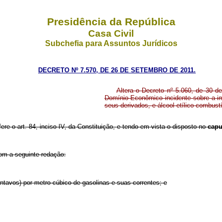
Presidência da República
Casa Civil
Subchefia para Assuntos Jurídicos
DECRETO Nº 7.570, DE 26 DE SETEMBRO DE 2011.
Altera o Decreto nº 5.060, de 30 de
Domínio Econômico incidente sobre a im
seus derivados, e álcool etílico combust
ere o art. 84, inciso IV, da Constituição,
e tendo em vista o disposto no
cap
com a seguinte redação:
ntavos) por metro cúbico de gasolinas e suas correntes; e