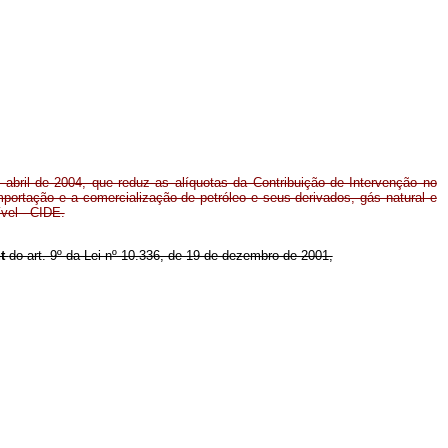
 abril de 2004, que reduz as alíquotas da Contribuição de Intervenção no
portação e a comercialização de petróleo e seus derivados, gás natural e
ível - CIDE.
ut
do art. 9º da Lei nº 10.336, de 19 de dezembro de 2001,