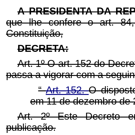
A PRESIDENTA DA RE
que lhe confere o art. 84,
Constituição,
DECRETA:
Art. 1º O art. 152 do Decre
passa a vigorar com a seguin
“
Art. 152.
O dispost
em 11 de dezembro de 
Art. 2º Este Decreto 
publicação.