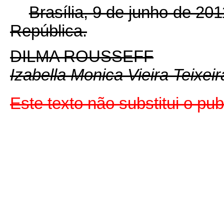
Brasília, 9 de junho de 20
República.
DILMA ROUSSEFF
Izabella Monica Vieira Teixeir
Este texto não substitui o p