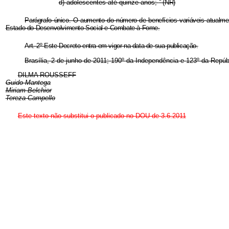
d) adolescentes até quinze anos;
” (NR)
Parágrafo único. O aumento do número de benefícios variáveis atualment
Estado do Desenvolvimento Social e Combate à Fome.
Art. 2º Este Decreto entra em vigor na data de sua publicação.
Brasília, 2 de junho de 2011; 190º da Independência e 123º da Repúb
DILMA ROUSSEFF
Guido Mantega
Miriam Belchior
Tereza Campello
Este texto não substitui o publicado no DOU de 3.6.2011