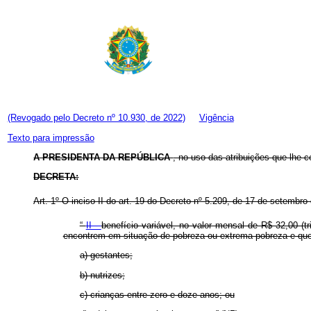
(Revogado pelo Decreto nº 10.930, de 2022)
Vigência
Texto para impressão
A PRESIDENTA DA REPÚBLICA
, no uso das atribuições que lhe co
DECRETA:
Art. 1º O inciso II do art. 19 do Decreto nº 5.209, de 17 de setembr
“
II -
benefício variável, no valor mensal de R$ 32,00 (tr
encontrem em situação de pobreza ou extrema pobreza e q
a) gestantes;
b) nutrizes;
c) crianças entre zero e doze anos; ou