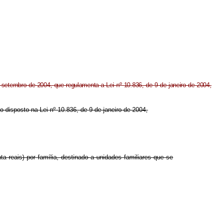
e setembro de 2004, que regulamenta a Lei nº 10.836, de 9 de janeiro de 2004,
 o disposto na Lei nº 10.836, de 9 de janeiro de 2004,
nta reais) por família, destinado a unidades familiares que se