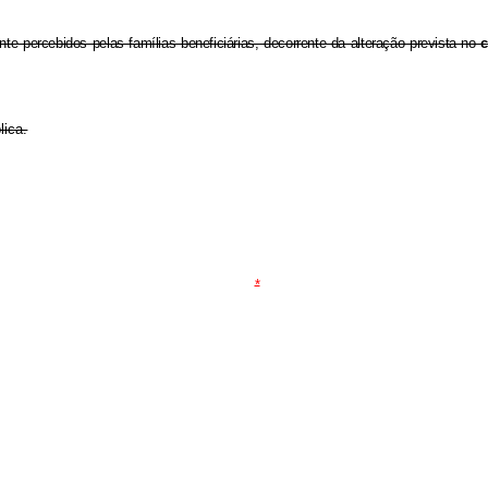
e percebidos pelas famílias beneficiárias, decorrente da alteração prevista no
lica.
*