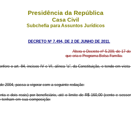
Presidência da República
Casa Civil
Subchefia para Assuntos Jurídicos
DECRETO Nº 7.494, DE 2 DE JUNHO DE 2011.
Altera o Decreto nº 5.209, de 17 d
que cria o Programa Bolsa Família.
nfere o art. 84, incisos IV e VI, alínea “a”, da Constituição, e tendo em vista
o de 2004, passa a vigorar com a seguinte redação:
inta e dois reais) por beneficiário, até o limite de R$ 160,00 (cento e sesse
ue tenham em sua composição: