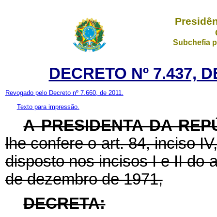
Presidên
Subchefia p
DECRETO Nº 7.437, D
Revogado pelo Decreto nº 7.660, de 2011.
Texto para impressão.
A PRESIDENTA DA REP
lhe confere o art. 84, inciso I
disposto nos incisos I e II do 
de dezembro de 1971,
DECRETA: