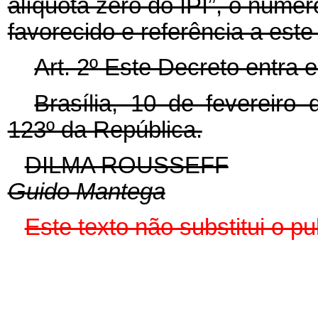
alíquota zero do IPI”, o númer
favorecido e referência a este
Art. 2º Este Decreto entra 
Brasília, 10 de fevereiro
123º da República.
DILMA ROUSSEFF
Guido Mantega
Este texto não substitui o 