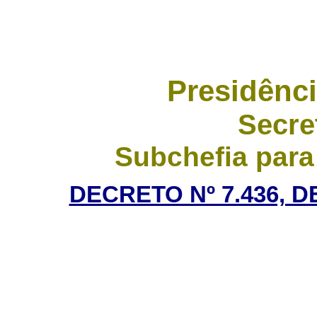
Presidênci
Secre
Subchefia para
DECRETO Nº 7.436, D