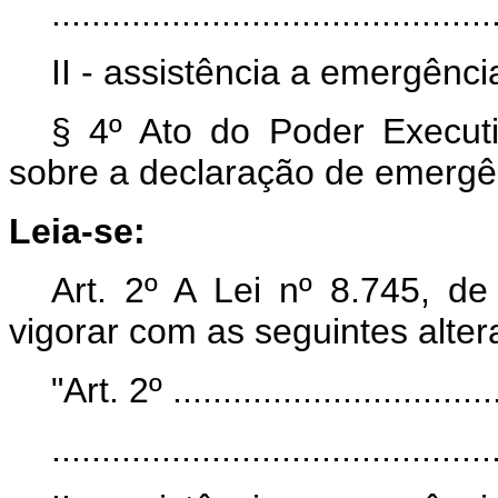
............................................
II - assistência a emergênc
§ 4º Ato do Poder Executiv
sobre a declaração de emergê
Leia-se:
Art. 2º A Lei nº 8.745, 
vigorar com as seguintes alter
"Art. 2º ..................................
............................................