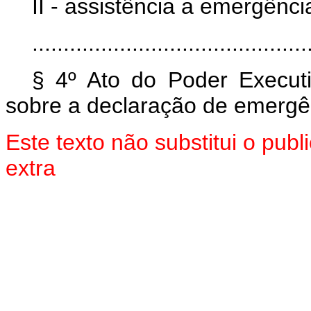
II - assistência a emergênc
............................................
§ 4º Ato do Poder Executiv
sobre a declaração de emergê
Este texto não substitui o pu
extra