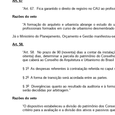
Art. 67
“Art. 67. Fica garantido o direito de registro no CAU ao pro
Razões do veto
“A formação do arquiteto e urbanista abrange o estudo do 
profissionais formados em curso de urbanismo desmembrado d
Já o Ministério do Planejamento, Orçamento e Gestão manifestou-se 
Art. 58.
“
Art. 58. No prazo de 90 (noventa) dias a contar da instala
oitenta) dias, determinar a parcela do patrimônio do Conse
que caberá ao Conselho de Arquitetura e Urbanismo do Brasil
o
§ 1
As despesas referentes à contratação referida no
caput
s
o
§ 2
A forma de transição será acordada entre as partes.
o
§ 3
Divergências quanto ao resultado da auditoria e à for
serão decididas por arbitragem.”
Razões do veto
“O dispositivo estabeleceu a divisão do patrimônio dos Conse
critério para a avaliação e a divisão dos ativos e passivos