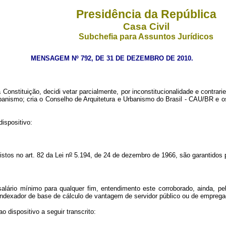
Presidência da República
Casa Civil
Subchefia para Assuntos Jurídicos
MENSAGEM Nº 792, DE 31 DE DEZEMBRO DE 2010.
 Constituição, decidi vetar parcialmente, por inconstitucionalidade e contrari
anismo; cria o Conselho de Arquitetura e Urbanismo do Brasil - CAU/BR e os
dispositivo:
o
stos no art. 82 da Lei n
5.194, de 24 de dezembro de 1966, são garantidos p
 salário mínimo para qualquer fim, entendimento este corroborado, ainda, p
ndexador de base de cálculo de vantagem de servidor público ou de empregado
 dispositivo a seguir transcrito: