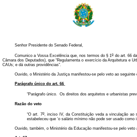
Senhor Presidente do Senado Federal,
o
Comunico a Vossa Excelência que, nos termos do § 1
do art. 66 da
Câmara dos Deputados), que “Regulamenta o exercício da Arquitetura e Urb
CAUs; e dá outras providências”.
Ouvido, o Ministério da Justiça manifestou-se pelo veto ao seguinte 
Parágrafo único do art. 66
“Parágrafo único. Os direitos dos arquitetos e urbanistas previ
Razão do veto
o
“O art. 7
, inciso IV, da Constituição veda a vinculação ao
estabeleceu que ‘o salário mínimo não pode ser usado como i
Ouvido, também, o Ministério da Educação manifestou-se pelo veto ao