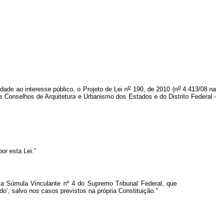
o
o
edade ao interesse público, o Projeto de Lei n
190, de 2010 (n
4.413/08 na
 Conselhos de Arquitetura e Urbanismo dos Estados e do Distrito Federal -
or esta Lei.”
ela Súmula Vinculante nº 4 do Supremo Tribunal Federal, que
’, salvo nos casos previstos na própria Constituição.”