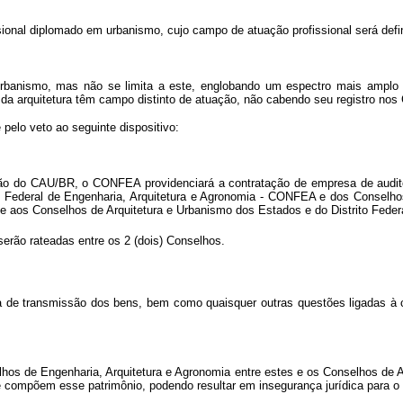
fissional diplomado em urbanismo, cujo campo de atuação profissional será d
urbanismo, mas não se limita a este, englobando um espectro mais amplo 
a arquitetura têm campo distinto de atuação, não cabendo seu registro nos 
pelo veto ao seguinte dispositivo:
ção do CAU/BR, o CONFEA providenciará a contratação de empresa de auditor
lho Federal de Engenharia, Arquitetura e Agronomia - CONFEA e dos Conselh
 e aos Conselhos de Arquitetura e Urbanismo dos Estados e do Distrito Feder
erão rateadas entre os 2 (dois) Conselhos.
ma de transmissão dos bens, bem como quaisquer outras questões ligadas 
lhos de Engenharia, Arquitetura e Agronomia entre estes e os Conselhos de 
 que compõem esse patrimônio, podendo resultar em insegurança jurídica para