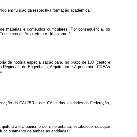
efinido em função da respectiva formação acadêmica.”
de matérias e conteúdos curriculares. Por consequência, os
Conselhos de Arquitetura e Urbanismo.”
ia de notória especialização para, no prazo de 180 (cento e
os Regionais de Engenharia, Arquitetura e Agronomia - CREAs
al.
à criação do CAU/BR e dos CAUs das Unidades da Federação,
Arquitetura e Urbanismo sem, no entanto, estabelecer qualquer
 o funcionamento de ambas as entidades.