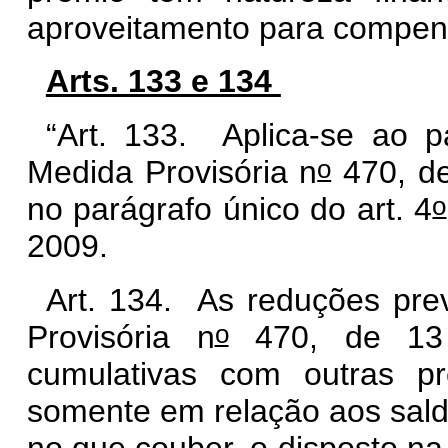
aproveitamento para compens
Arts. 133 e 134
“Art. 133.
Aplica-se ao p
o
Medida Provisória n
470, de
o
no parágrafo único do art. 4
2009.
Art. 134. As reduções pre
o
Provisória n
470, de 13 
cumulativas com outras pr
somente em relação aos saldo