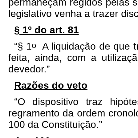
permaneçam regidos pelas su
legislativo venha a trazer disci
§ 1º do art. 81
o
“§ 1
A liquidação de que t
feita, ainda, com a utilizaç
devedor.”
Razões do veto
“O dispositivo traz hip
regramento da ordem cronoló
100 da Constituição.”