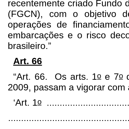
recentemente criado Fundo d
(FGCN), com o objetivo de
operações de financiamen
embarcações e o risco deco
brasileiro.”
Art. 66
o
o
“Art. 66. Os arts.
1
e 7
d
2009, passam a vigorar com 
o
‘Art. 1
................................
..............................................