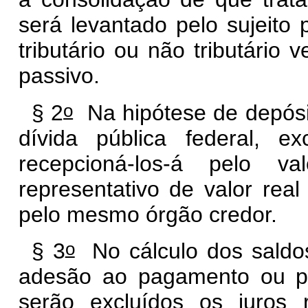
será levantado pelo sujeito 
tributário ou não tributário 
passivo.
o
§ 2
Na hipótese de depósit
dívida pública federal, e
recepcioná-los-á pelo v
representativo de valor real
pelo mesmo órgão credor.
o
§ 3
No cálculo dos saldos
adesão ao pagamento ou par
serão excluídos os juros 