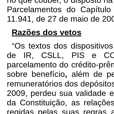
no que couber, o disposto na
Parcelamentos do Capítulo
11.941, de 27 de maio de 200
Razões dos vetos
“Os textos dos dispositivo
de IR, CSLL, PIS e CO
parcelamento do crédito-prêm
sobre benefício
,
além de per
remuneratórios dos depósitos
2009, perdeu sua validade e
da Constituição, as relaçõ
regidas pelas suas regras a