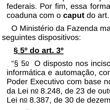
federais. Por fim, essa form
coaduna com o
caput
do art.
O Ministério da Fazenda ma
seguintes dispositivos:
§ 5º do art. 3º
o
“§ 5
O disposto nos incisos
informática e automação, com
Poder Executivo com base n
o
da Lei n
8.248, de 23 de out
o
Lei n
8.387, de 30 de dezem