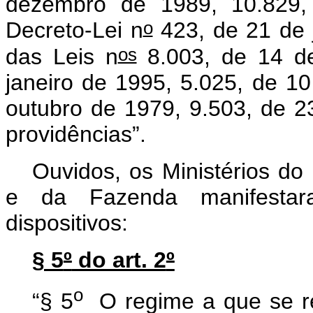
dezembro de 1989, 10.829
o
Decreto-Lei n
423, de 21 de j
os
das Leis n
8.003, de 14 d
janeiro de 1995, 5.025, de 1
outubro de 1979, 9.503, de 2
providências”.
Ouvidos, os Ministérios d
e da Fazenda manifestar
dispositivos:
§ 5
º
do art. 2
º
o
“§ 5
O regime a que se r