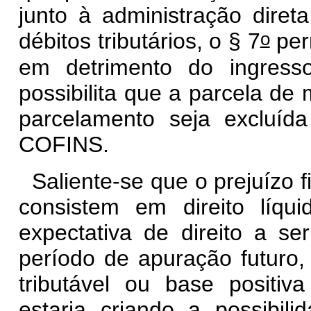
junto à administração dire
o
débitos tributários, o
§ 7
perm
em detrimento do ingress
possibilita que a parcela de
parcelamento seja excluí
COFINS.
Saliente-se que o prejuízo 
consistem em direito líq
expectativa de direito a s
período de apuração futuro, 
tributável ou base positiv
estaria criando a possibili