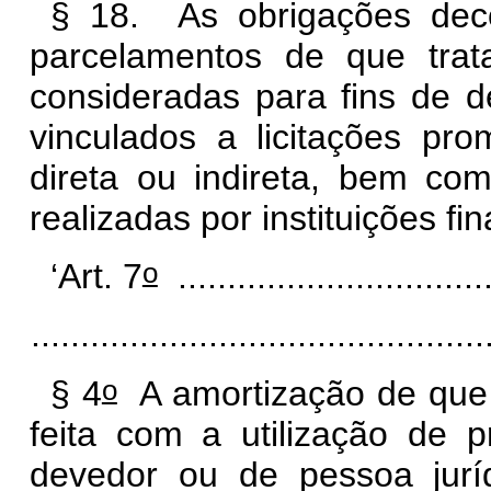
§ 18. As obrigações deco
parcelamentos de que tra
consideradas para fins de 
vinculados a licitações pro
direta ou indireta, bem co
realizadas por instituições fin
o
‘Art. 7
...........................
..............................................
o
§ 4
A amortização de que 
feita com a utilização de pr
devedor ou de pessoa jur