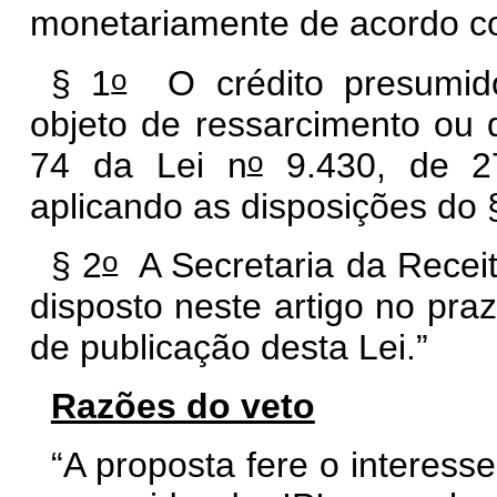
monetariamente de acordo com
o
§ 1
O crédito presumido 
objeto de ressarcimento ou
o
74 da Lei n
9.430, de 2
aplicando as disposições do
o
§ 2
A Secretaria da Receit
disposto neste artigo no pra
de publicação desta Lei.”
Razões do veto
“A proposta fere o interess