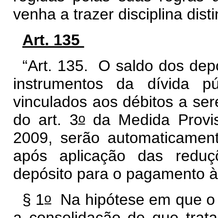
venha a trazer disciplina disti
Art. 135
“Art. 135. O saldo dos dep
instrumentos da dívida púb
vinculados aos débitos a se
o
do art. 3
da Medida Provis
2009, serão automaticamen
após aplicação das reduç
depósito para o pagamento à
o
§ 1
Na hipótese em que o s
a consolidação de que trata