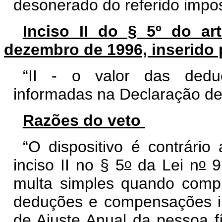
desonerado do referido impo
Inciso II do § 5º do ar
dezembro de 1996, inserido p
“II - o valor das dedu
informadas na Declaração de 
Razões do veto
“O dispositivo é contrário
o
o
inciso II no § 5
da Lei n
9.
multa simples quando comp
deduções e compensações i
de Ajuste Anual da pessoa fí