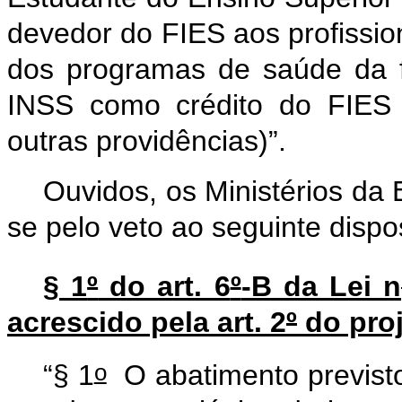
devedor do FIES aos profissio
dos programas de saúde da fa
INSS como crédito do FIES p
outras providências)”.
Ouvidos, os Ministérios d
se pelo veto ao seguinte dispo
§ 1
º
do art. 6
º
-B da Lei n
acrescido pela art. 2
º
do proj
o
“§ 1
O abatimento previst