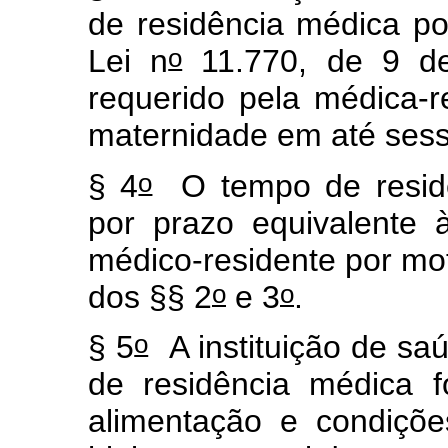
de residência médica po
o
Lei n
11.770, de 9 d
requerido pela médica-r
maternidade em até sess
o
§ 4
O tempo de residê
por prazo equivalente
médico-residente por mo
o
o
dos §§ 2
e 3
.
o
§ 5
A instituição de sa
de residência médica f
alimentação e condiçõ