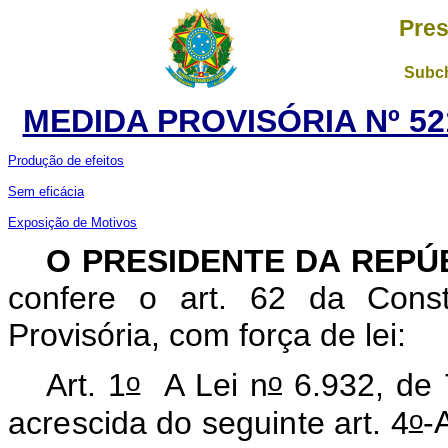
Pres
Subch
MEDIDA PROVISÓRIA Nº 52
Produção de efeitos
Sem eficácia
Exposição de Motivos
O PRESIDENTE DA REPÚ
confere o art. 62 da Const
Provisória, com força de lei:
o
o
Art. 1
A Lei n
6.932, de 
o
acrescida do seguinte art. 4
-