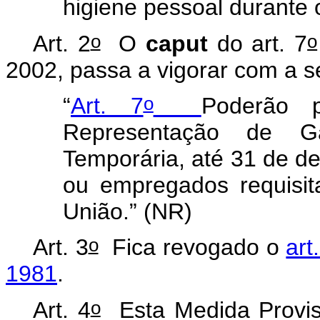
higiene pessoal durante 
o
o
Art. 2
O
caput
do art. 7
2002, passa a vigorar com a s
o
“
Art. 7
Poderão p
Representação de Ga
Temporária, até 31 de d
ou empregados requisit
União.” (NR)
o
Art. 3
Fica revogado o
art
1981
.
o
Art. 4
Esta Medida Provisó