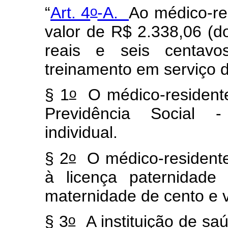
o
“
Art. 4
-A.
Ao médico-re
valor de R$ 2.338,06 (doi
reais e seis centavo
treinamento em serviço 
o
§ 1
O médico-residente
Previdência Social 
individual.
o
§ 2
O médico-residente 
à licença paternidade
maternidade de cento e v
o
§ 3
A instituição de sa