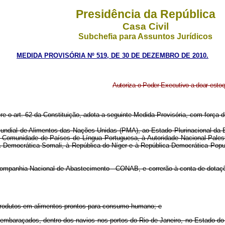
Presidência da República
Casa Civil
Subchefia para Assuntos Jurídicos
MEDIDA PROVISÓRIA Nº 519, DE 30 DE DEZEMBRO DE 2010.
Autoriza o Poder Executivo a doar estoq
ere o art. 62 da Constituição, adota a seguinte Medida Provisória, com força de
undial de Alimentos das Nações Unidas (PMA), ao Estado Plurinacional da B
a Comunidade de Países de Língua Portuguesa, à Autoridade Nacional Palest
 Democrática Somali, à República do Níger e à República Democrática Popula
ompanhia Nacional de Abastecimento - CONAB, e correrão à conta de dotaç
 produtos em alimentos prontos para consumo humano; e
 desembaraçados, dentro dos navios nos portos do Rio de Janeiro, no Estado 