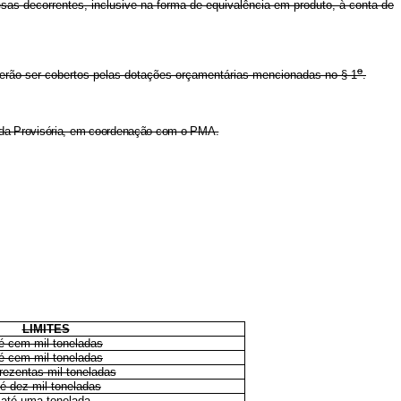
esas decorrentes, inclusive na forma de equivalência em produto, à conta de
o
erão ser cobertos pelas dotações orçamentárias mencionadas no § 1
.
edida Provisória, em coordenação com o PMA.
LIMITES
é cem mil toneladas
é cem mil toneladas
trezentas mil toneladas
té dez mil toneladas
até uma tonelada