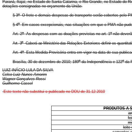
Paraná, Itajaí, no Estado de Santa Catarina, e Rio Grande, no Estado do Ri
dotações consignadas no orçamento da União.
o
§ 3
O frete e demais despesas de transporte serão cobertos pelo PM
o
§ 4
Em casos excepcionais, nas situações em que o PMA não puder a
o
o
Art. 2
As despesas com as doações previstas no art. 1
não deverã
o
Art. 3
Caberá ao Ministério das Relações Exteriores definir os quantita
o
Art. 4
Esta Medida Provisória entra em vigor na data de sua publica
o
o
Brasília, 30 de dezembro de 2010; 189
da Independência e 122
da R
LUIZ INÁCIO LULA DA SILVA
Celso Luiz Nunes Amorim
Wagner Gonçalves Rossi
Guilherme Cassel
Este texto não substitui o publicado no DOU de 31.12.2010
PRODUTOS A 
ar
fe
mi
leite
sementes d