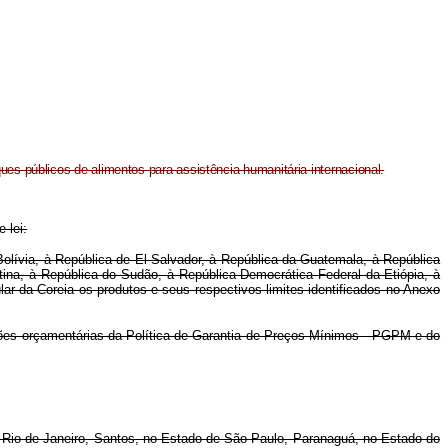
ues públicos de alimentos para assistência humanitária internacional.
 lei:
olívia, à República de El Salvador, à República da Guatemala, à República
ina, à República do Sudão, à República Democrática Federal da Etiópia, à
r da Coreia os produtos e seus respectivos limites identificados no Anexo
ões orçamentárias da Política de Garantia de Preços Mínimos - PGPM e do
do Rio de Janeiro, Santos, no Estado de São Paulo, Paranaguá, no Estado do