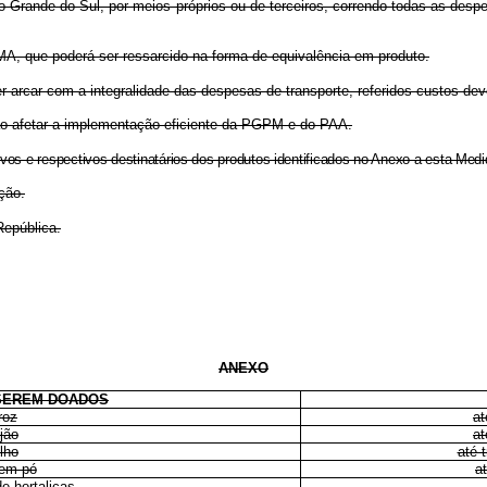
o Grande do Sul, por meios próprios ou de terceiros, correndo todas as desp
A, que poderá ser ressarcido na forma de equivalência em produto.
rcar com a integralidade das despesas de transporte, referidos custos dev
o afetar a implementação eficiente da PGPM e do PAA.
tivos e respectivos destinatários dos produtos identificados no Anexo a esta M
ção.
epública.
ANEXO
SEREM DOADOS
roz
at
ijão
at
lho
até 
 em pó
a
e hortaliças