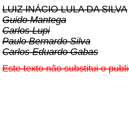
LUIZ INÁCIO LULA DA SILVA
Guido Mantega
Carlos Lupi
Paulo Bernardo Silva
Carlos Eduardo Gabas
Este texto não substitui o pu