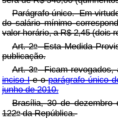
será de R$ 540,00 (quinhentos
Parágrafo único. Em virtud
do salário mínimo correspond
valor horário, a R$ 2,45 (dois 
o
Art. 2
Esta Medida Provisó
publicação.
o
Art. 3
Ficam revogados, a
inciso I
e o
parágrafo único do
junho de 2010.
Brasília, 30 de dezembro
o
122
da República.