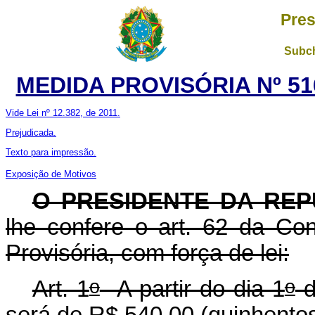
Pres
Subch
MEDIDA PROVISÓRIA Nº 51
Vide Lei nº 12.382, de 2011.
Prejudicada.
Texto para impressão.
Exposição de Motivos
O PRESIDENTE DA REP
lhe confere o art. 62 da Con
Provisória, com força de lei:
o
o
Art. 1
A partir do dia 1
d