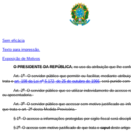
Sem eficácia
Texto para impressão.
Exposição de Motivos
O PRESIDENTE DA REPÚBLICA
, no uso da atribuição que lhe conf
o
Art. 1
O servidor público que
permitir ou facilitar, mediante atri
o
trata o
art. 198 da Lei n
5.172, de 25 de outubro de 1966
, será punido com
o
Art. 2
O servidor público que se utilizar indevidamente do acesso re
ou aposentadoria.
o
Art. 3
O servidor público que acessar sem motivo justificado as info
o
que trata o art. 2
desta Medida Provisória.
o
§ 1
O acesso a informações protegidas por sigilo fiscal será discip
o
§ 2
O acesso sem motivo justificado de que trata o
caput
deste artigo