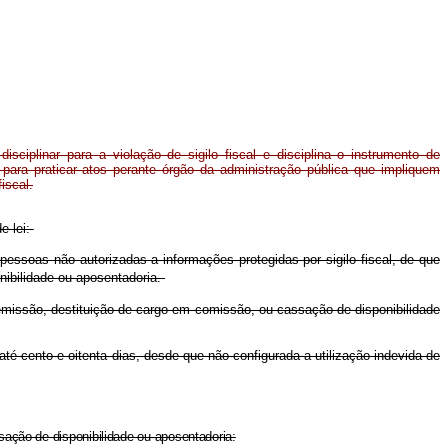
disciplinar para a violação de sigilo fiscal e disciplina o instrumento de
para praticar atos perante órgão da administração pública que impliquem
iscal.
e lei:
 pessoas não autorizadas a informações protegidas por sigilo fiscal, de que
nibilidade ou aposentadoria.
demissão
,
destituição de cargo em comissão, ou cassação de disponibilidade
té cento e oitenta dias, desde que não configurada a utilização indevida de
sação de disponibilidade ou aposentadoria: