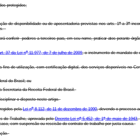
dos protegidos;
o
o
o de disponibilidade ou de aposentadoria previstas nos arts. 1
a 3
incom
nos.
erá conferir poderes a terceiros para, em seu nome, praticar atos perante órgã
o
art. 37 da Lei n
11.977, de 7 de julho de 2009
, o instrumento de mandato de 
fins de utilização, com certificação digital, dos serviços disponíveis no Ce
ral do Brasil; ou
ela Secretaria da Receita Federal do Brasil.
sciplinar o disposto neste artigo.
o
regidos pela
Lei n
8.112, de 11 de dezembro de 1990
, devendo o processo ad
o
o
is do Trabalho, aprovada pelo
Decreto-Lei n
5.452, de 1
de maio de 1943
,
 caso, com suspensão ou rescisão do contrato de trabalho por justa causa.
ação.