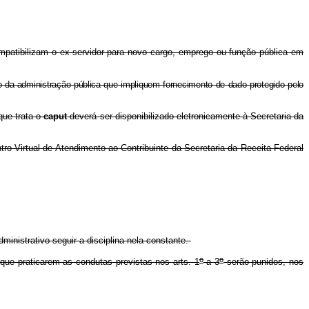
patibilizam o ex-servidor para novo cargo, emprego ou função pública em
o da administração pública que impliquem fornecimento de dado protegido pelo
que trata o
caput
deverá ser disponibilizado eletronicamente à Secretaria da
ntro Virtual de Atendimento ao Contribuinte da Secretaria da Receita Federal
ministrativo seguir a disciplina nela constante.
o
o
 que praticarem as condutas previstas nos arts. 1
a 3
serão punidos, nos