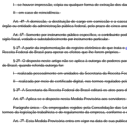
I - se houver impressão, cópia ou qualquer forma de extração dos da
II - em caso de reincidência.
o
Art. 4
A demissão, a destituição de cargo em comissão e a cassaçã
órgão ou entidade da administração pública federal, pelo prazo de cinco a
o
Art. 5
Somente por instrumento público específico, o contribuinte pod
sigilo fiscal, vedado o substabelecimento por instrumento particular.
o
§ 1
A partir da implementação do registro eletrônico de que trata o
Receita Federal do Brasil para operar os efeitos que lhe forem próprios.
o
§ 2
O disposto neste artigo não se aplica à outorga de poderes para 
do Brasil, quando referida outorga for:
I - realizada pessoalmente em unidades da Secretaria da Receita Fede
II - realizada por meio de certificado digital, nos termos regulados p
o
§ 3
A Secretaria da Receita Federal do Brasil editará os atos para di
o
Art. 6
Aplica-se o disposto nesta Medida Provisória aos servidores 
Parágrafo único. Os empregados regidos pela Consolidação das Le
termos da legislação trabalhista e do regulamento da empresa, conforme o
o
Art. 7
Esta Medida Provisória entra em vigor na data de sua public