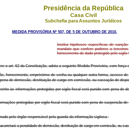
Presidência da República
Casa Civil
Subchefia para Assuntos Jurídicos
MEDIDA PROVISÓRIA Nº 507, DE 5 DE OUTUBRO DE 2010.
Institui hipóteses específicas de sanção 
mandato que confere poderes a terceiros 
fornecimento de dado protegido pelo sigilo f
ere o art. 62 da Constituição, adota a seguinte Medida Provisória, com força d
buição, fornecimento, empréstimo de senha ou qualquer outra forma, acesso de
 pena de demissão
,
destituição de cargo em comissão, ou cassação de dispo
strito às informações protegidas por sigilo fiscal será punido com pena de 
rmações protegidas por sigilo fiscal será punido com pena de suspensão de a
linado pelo órgão responsável pela guarda da informação sigilosa.
 acarretará a penalidade de demissão, destituição de cargo em comissão, ou cas