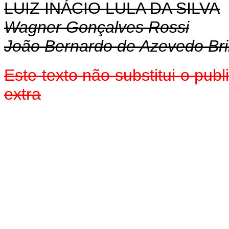
LUIZ INÁCIO LULA DA SILVA
Wagner Gonçalves Rossi
João Bernardo de Azevedo Bri
Este texto não substitui o pu
extra