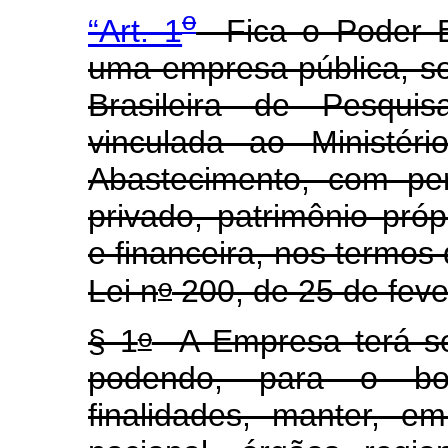
o
“Art. 1
Fica o Poder Exe
uma empresa pública, 
Brasileira de Pesqui
vinculada ao Ministéri
Abastecimento, com pers
privado, patrimônio próp
e financeira, nos termos 
o
Lei n
200, de 25 de feve
o
§ 1
A Empresa terá sed
podendo, para o b
finalidades, manter, em