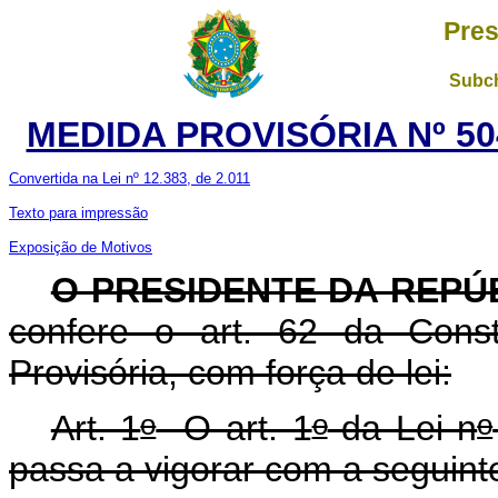
Pres
Subch
MEDIDA PROVISÓRIA Nº 50
Convertida na Lei nº 12.383, de 2.011
Texto para impressão
Exposição de Motivos
O PRESIDENTE DA REPÚ
confere o art. 62 da Const
Provisória, com força de lei:
o
o
o
Art. 1
O art. 1
da Lei n
passa a vigorar com a seguint