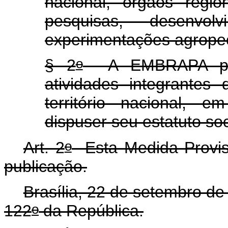
nacional, órgãos regio
pesquisas, desenvo
experimentações agropec
o
§ 2
A EMBRAPA pode
atividades integrantes
território nacional,
dispuser seu estatuto soc
o
Art. 2
Esta Medida Provisó
publicação.
Brasília, 22 de setembro de
o
122
da República.