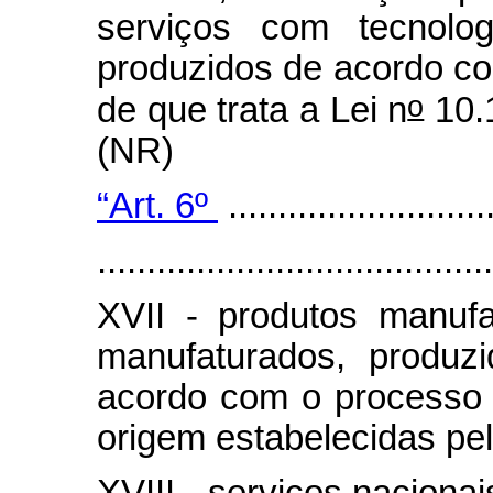
serviços com tecnolo
produzidos de acordo co
o
de que trata a Lei n
10.1
(NR)
“Art. 6º
...........................
........................................
XVII - produtos manufa
manufaturados, produzi
acordo com o processo 
origem estabelecidas pe