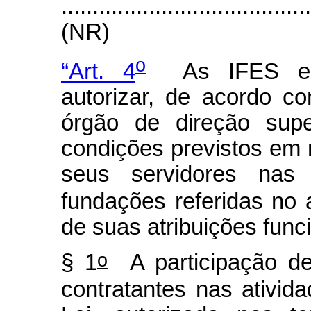
.......................................
(NR)
o
“Art. 4
As IFES e IC
autorizar, de acordo 
órgão de direção supe
condições previstos em 
seus servidores nas a
fundações referidas no a
de suas atribuições func
o
§ 1
A participação de
contratantes nas ativida