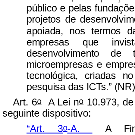
público e pelas fundaçõ
projetos de desenvolvimen
apoiada, nos termos d
empresas que invi
desenvolvimento de
microempresas e empre
tecnológica, criadas n
pesquisa das ICTs.” (NR
o
o
Art. 6
A Lei n
10.973, de 
seguinte dispositivo:
o
“Art. 3
-A.
A Fi