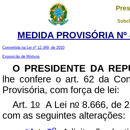
Pres
Subch
MEDIDA PROVISÓRIA Nº 4
Convertida na Lei nº 12.349, de 2010
Exposição de Motivos
O
PRESIDENTE DA REP
lhe confere o art. 62 da Con
Provisória, com força de lei:
o
o
Art. 1
A Lei n
8.666, de 2
com as seguintes alterações:
o