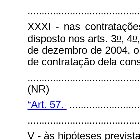
........................................
XXXI - nas contrataçõ
o
o
disposto nos arts. 3
, 4
de dezembro de 2004, ob
de contratação dela cons
.......................................
(NR)
“Art. 57.
.........................
........................................
V - às hipóteses prevista