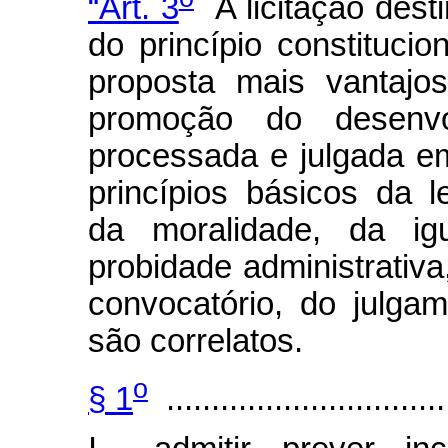
“Art. 3
A licitação desti
do princípio constituci
proposta mais vantajo
promoção do desenvo
processada e julgada e
princípios básicos da l
da moralidade, da igu
probidade administrativa
convocatório, do julga
são correlatos.
o
§ 1
................................