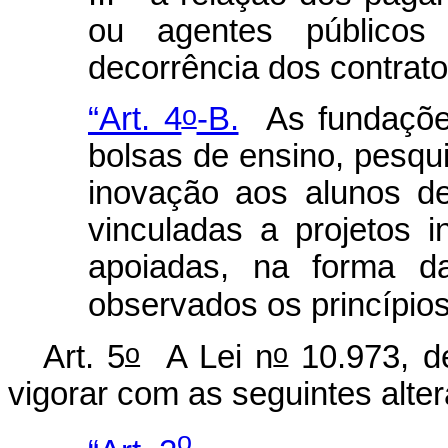
ou agentes públicos
decorrência dos contratos
o
“Art. 4
-B.
As fundaçõe
bolsas de ensino, pesqu
inovação aos alunos d
vinculadas a projetos i
apoiadas, na forma da
observados os princípios 
o
o
Art. 5
A Lei n
10.973, d
vigorar com as seguintes alte
o