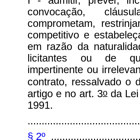
I - admitir, prever, in
convocação, cláus
comprometam, restrinj
competitivo e estabeleç
em razão da naturalida
licitantes ou de qua
impertinente ou irreleva
contrato, ressalvado o 
o
artigo e no art. 3
da Lei
1991.
........................................
§ 2º
...............................