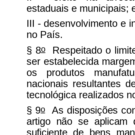
estaduais e municipais; 
III - desenvolvimento e 
no País.
o
§ 8
Respeitado o limite
ser estabelecida margem
os produtos manufat
nacionais resultantes 
tecnológica realizados n
o
§ 9
As disposições con
artigo não se aplicam
suficiente de bens ma