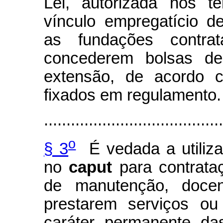
Lei, autorizada nos t
vínculo empregatício d
as fundações contra
concederem bolsas de
extensão, de acordo 
fixados em regulamento.
........................................
o
§ 3
É vedada a utiliza
no
caput
para contrataç
de manutenção, docen
prestarem serviços ou
caráter permanente da