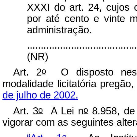
XXXI do art. 24, cujos 
por até cento e vinte 
administração.
.......................................
(NR)
o
Art. 2
O disposto nesta
modalidade licitatória pregão
de julho de 2002.
o
o
Art. 3
A Lei n
8.958, de
vigorar com as seguintes alte
o