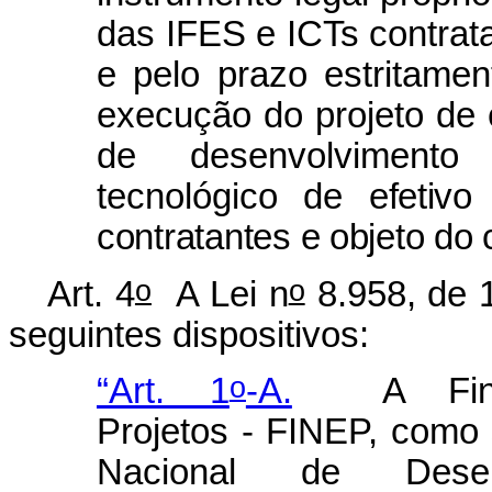
das IFES e ICTs contrat
e pelo prazo estritame
execução do projeto de 
de desenvolvimento i
tecnológico de
efetiv
contratantes e objeto do 
o
o
Art. 4
A Lei n
8.958, de 1
seguintes dispositivos:
o
“Art. 1
-A.
A Fi
Projetos - FINEP, como 
Nacional de Desen