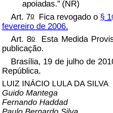
apoiadas.” (NR)
o
Art. 7
Fica revogado o
§ 1
fevereiro de 2006.
o
Art. 8
Esta Medida Provisó
publicação.
Brasília, 19 de julho de 201
República.
LUIZ INÁCIO LULA DA SILVA
Guido Mantega
Fernando Haddad
Paulo Bernardo Silva