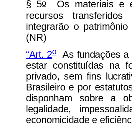
o
§ 5
Os materiais e e
recursos transferid
integrarão o patrimônio
(NR)
o
“Art. 2
As fundações a q
estar constituídas na 
privado, sem fins lucrat
Brasileiro e por estatu
disponham sobre a obs
legalidade, impessoalid
economicidade e eficiênci