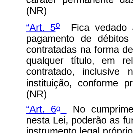
(NR)
o
“Art. 5
Fica vedado à
pagamento de débitos c
contratadas na forma de
qualquer título, em r
contratado, inclusive
instituição, conforme p
(NR)
o
“Art. 6
No cumpriment
nesta Lei, poderão as f
instrumento legal próprio