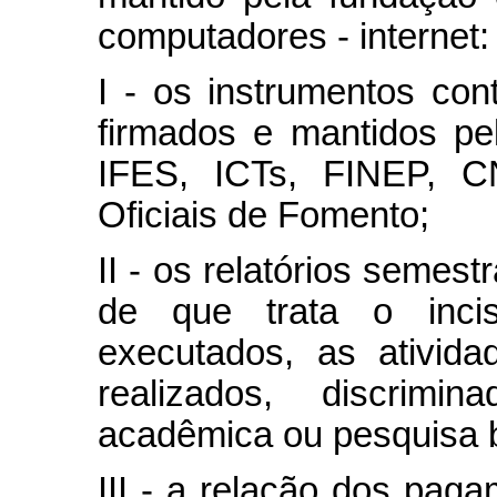
computadores - internet:
I - os instrumentos cont
firmados e mantidos p
IFES, ICTs, FINEP, C
Oficiais de Fomento;
II - os relatórios semes
de que trata o incis
executados, as ativid
realizados, discrimi
acadêmica ou pesquisa be
III - a relação dos pag