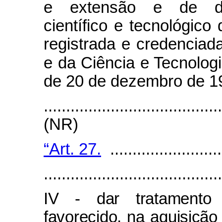
e extensão e de dese
científico e tecnológico
registrada e credenciad
e da Ciência e Tecnologi
de 20 de dezembro de 1
.......................................
(NR)
“Art. 27.
..........................
........................................
IV - dar tratamento p
favorecido, na aquisição