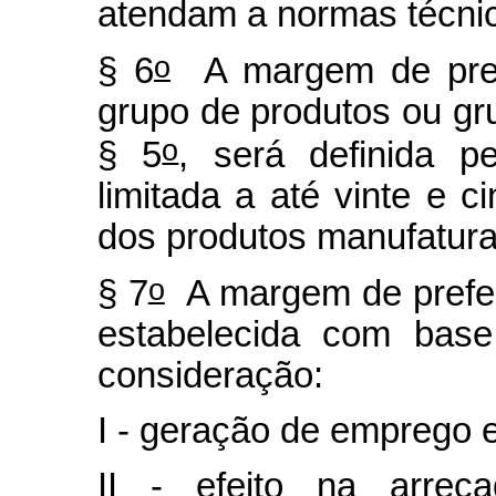
atendam a normas técnica
o
§ 6
A margem de prefe
grupo de produtos ou gru
o
§ 5
, será definida p
limitada a até vinte e 
dos produtos manufatura
o
§ 7
A margem de preferê
estabelecida com bas
consideração:
I - geração de emprego 
II - efeito na arreca