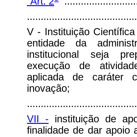
“Art. 2
...........................
........................................
V - Instituição Científic
entidade da administ
institucional seja pr
execução de ativida
aplicada de caráter c
inovação;
........................................
VII -
instituição de ap
finalidade de dar apoio 