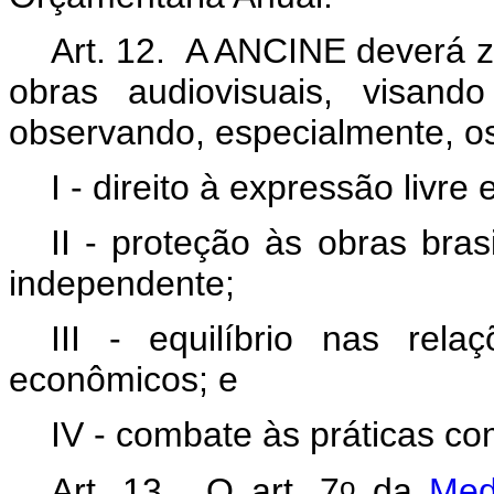
Art. 12. A ANCINE deverá ze
obras audiovisuais, visand
observando, especialmente, os
I - direito à expressão livre 
II - proteção às obras bra
independente;
III - equilíbrio nas rel
econômicos; e
IV - combate às práticas co
o
Art. 13. O art. 7
da
Med