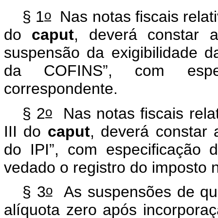
o
§ 1
Nas notas fiscais relati
do
caput
, deverá constar 
suspensão da exigibilidade 
da COFINS”, com especi
correspondente.
o
§ 2
Nas notas fiscais relat
III do
caput
, deverá constar
do IPI”, com especificação d
vedado o registro do imposto 
o
§ 3
As suspensões de que 
alíquota zero após incorporaç