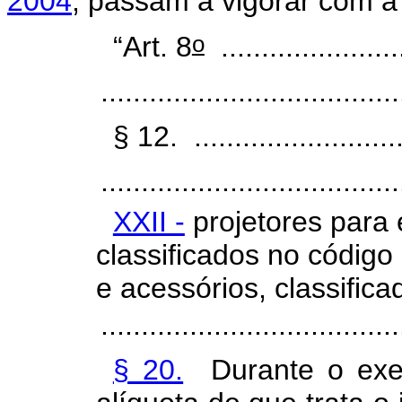
2004
, passam a vigorar com a
o
“Art. 8
.......................
....................................
§ 12. ............................
.....................................
XXII -
projetores para 
classificados no códig
e acessórios, classifi
....................................
§ 20.
Durante o exer