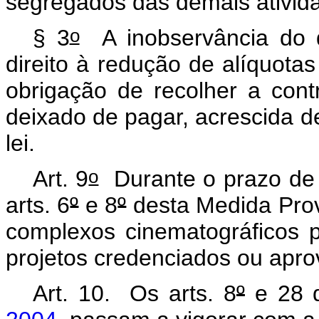
segregados das demais ativid
o
§ 3
A inobservância do 
direito à redução de alíquota
obrigação de recolher a contr
deixado de pagar, acrescida d
lei.
o
Art. 9
Durante o prazo de f
arts. 6
º
e 8
º
desta Medida Provi
complexos cinematográficos p
projetos credenciados ou apr
Art. 10. Os arts.
8
º
e 28 