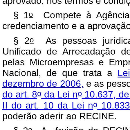
aprovado, nos termos e condi
o
§ 1
Compete à Agência 
credenciamento e a aprovação 
o
§ 2
As pessoas jurídica
Unificado de Arrecadação de
pelas Microempresas e Empr
Nacional, de que trata a
Le
dezembro de 2006,
e as pesso
o
o
do art. 8
da Lei n
10.637, de
o
II do art. 10 da Lei n
10.833
poderão aderir ao RECINE.
o