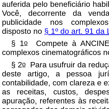
auferida pelo beneficiário ha
Você, decorrente da vend
publicidade nos complexos
disposto no
§ 1º do art. 91 da
o
§ 1
Compete à ANCINE o
complexos cinematográficos 
o
§ 2
Para usufruir da reduç
deste artigo, a pessoa ju
contabilidade, com clareza e
as receitas, custos, desp
apuração, referentes às recei