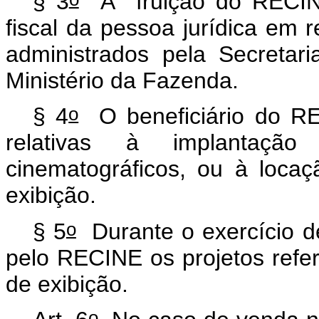
§ 3
A fruição do RECINE 
fiscal da pessoa jurídica em 
administrados pela Secretar
Ministério da Fazenda.
o
§ 4
O beneficiário do RE
relativas à implantaç
cinematográficos, ou à loca
exibição.
o
§ 5
Durante o exercício d
pelo RECINE os projetos refe
de exibição.
o