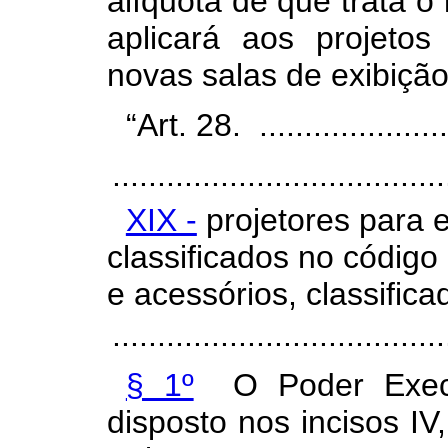
alíquota de que trata o
aplicará aos projetos
novas salas de exibiçã
“Art. 28. .......................
.....................................
XIX -
projetores para e
classificados no códig
e acessórios, classifi
....................................
§ 1º
O Poder Execut
disposto nos incisos IV