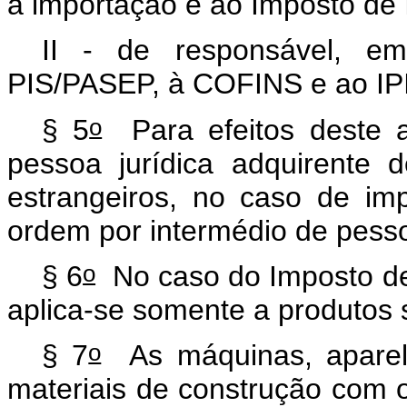
à importação e ao Imposto de
II - de responsável, em
PIS/PASEP, à COFINS e ao IP
o
§ 5
Para efeitos deste ar
pessoa jurídica adquirente 
estrangeiros, no caso de im
ordem por intermédio de pesso
o
§ 6
No caso do Imposto de 
aplica-se somente a produtos 
o
§ 7
As máquinas, aparelh
materiais de construção com o 