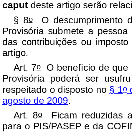
caput
deste artigo serão rela
o
§ 8
O descumprimento do 
Provisória submete a pessoa j
das contribuições ou impost
artigo.
o
Art. 7
O benefício de que t
Provisória poderá ser usufr
o
respeitado o disposto no
§ 1
d
agosto de 2009
.
o
Art. 8
Ficam reduzidas a 
para o PIS/PASEP e da COFINS