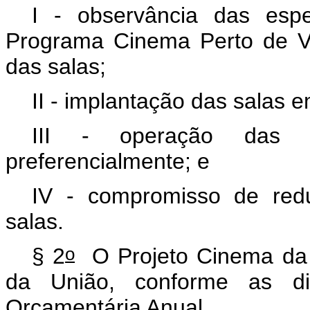
I - observância das espec
Programa Cinema Perto de Vo
das salas;
II - implantação das salas 
III - operação das s
preferencialmente; e
IV - compromisso de redu
salas.
o
§ 2
O Projeto Cinema da 
da União, conforme as disp
Orçamentária Anual.