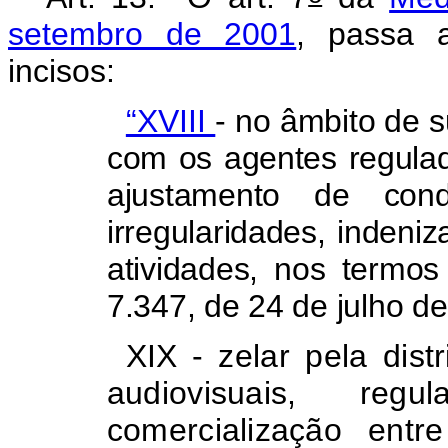
setembro de 2001
, passa a
incisos:
“XVIII
- no âmbito de s
com os agentes regula
ajustamento de cond
irregularidades, indeni
atividades, nos termo
7.347, de 24 de julho d
XIX -
zelar pela dist
audiovisuais, re
comercialização ent